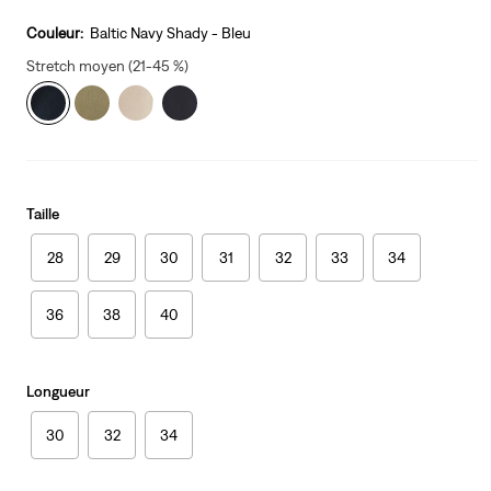
price
is
Couleur:
Baltic Navy Shady - Bleu
Stretch moyen (21-45 %)
Taille
28
29
30
31
32
33
34
36
38
40
Longueur
30
32
34