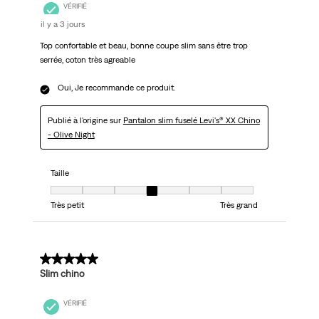
VÉRIFIÉ
il y a 3 jours
Top confortable et beau, bonne coupe slim sans être trop
serrée, coton très agreable
Oui, Je recommande ce produit.
Publié à l'origine sur
Pantalon slim fuselé Levi's® XX Chino
- Olive Night
Taille
Taille, 4 sur 7, où 1 est égal à Très petit et 7 est égal à Très grand
Très petit
Très grand
5 sur 5 étoiles.
Slim chino
VÉRIFIÉ