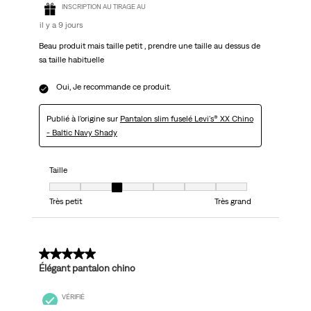
INSCRIPTION AU TIRAGE AU
il y a 9 jours
Beau produit mais taille petit , prendre une taille au dessus de
sa taille habituelle
Oui, Je recommande ce produit.
Publié à l'origine sur
Pantalon slim fuselé Levi's® XX Chino
- Baltic Navy Shady
Taille
Taille, 3 sur 7, où 1 est égal à Très petit et 7 est égal à Très grand
Très petit
Très grand
5 sur 5 étoiles.
Élégant pantalon chino
VÉRIFIÉ