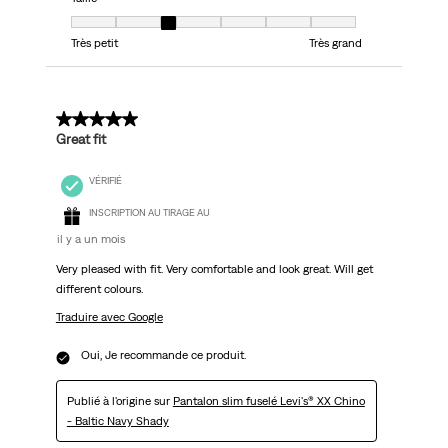
Taille, 3 sur 7, où 1 est égal à Très petit et 7 est égal à Très grand
Très petit
Très grand
5 sur 5 étoiles.
Great fit
VÉRIFIÉ
INSCRIPTION AU TIRAGE AU
il y a un mois
Very pleased with fit. Very comfortable and look great. Will get
different colours.
Traduire avec Google
Oui, Je recommande ce produit.
Publié à l'origine sur
Pantalon slim fuselé Levi's® XX Chino
- Baltic Navy Shady