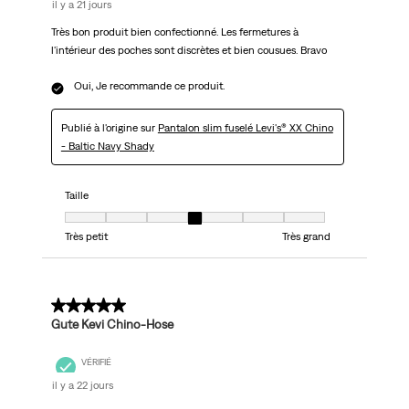
il y a 21 jours
Très bon produit bien confectionné. Les fermetures à
l'intérieur des poches sont discrètes et bien cousues. Bravo
Oui, Je recommande ce produit.
Publié à l'origine sur
Pantalon slim fuselé Levi's® XX Chino
- Baltic Navy Shady
Taille
Taille, 4 sur 7, où 1 est égal à Très petit et 7 est égal à Très grand
Très petit
Très grand
5 sur 5 étoiles.
Gute Kevi Chino-Hose
VÉRIFIÉ
il y a 22 jours