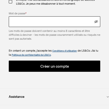
LS&Co. Je peux me désabonner à tout moment.
Mot de passe
*
Les mots de passe doivent contenir au moins 8 caractères et être
difficiles à deviner - les mots de passe couramment utilisés ou risqués ne
sont pas autorisés.
En créant un compte, j’accepte les
de LS&Co. J’ai lu
Conditions d’utilisation
la
.
Politique de confidentialité de LS&Co
Créer un compte
Assistance