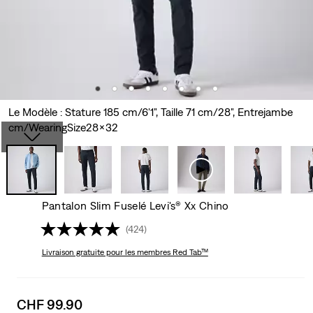
Le Modèle : Stature 185 cm/6'1", Taille 71 cm/28", Entrejambe
cm/WearingSize28x32
Pantalon Slim Fuselé Levi's® Xx Chino
(424)
Livraison gratuite
pour les membres Red Tab™
Sale
CHF 99.90