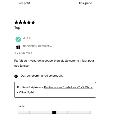
Très petit
Très grand
5 sur 5 étoiles.
Top
VÉRIFIÉ
INSCRIPTION AU TIRAGE AU
il y a un mois
Parfait au niveau de la coupe, bien ajusté comme il faut pour
être à l’aise
Oui, Je recommande ce produit.
Publié à l'origine sur
Pantalon slim fuselé Levi's® XX Chino
- Olive Night
Taille
Taille, 4 sur 7, où 1 est égal à Très petit et 7 est égal à Très grand