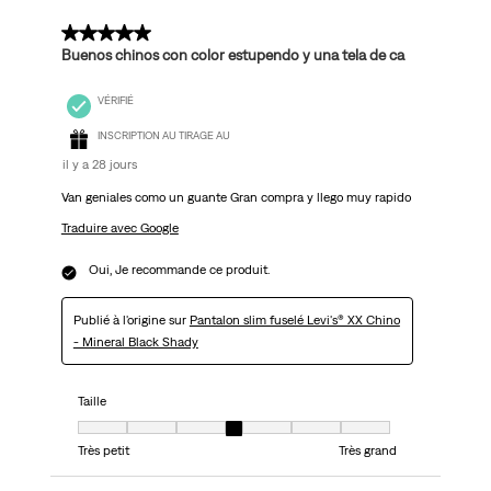
5 sur 5 étoiles.
Buenos chinos con color estupendo y una tela de ca
VÉRIFIÉ
INSCRIPTION AU TIRAGE AU
il y a 28 jours
Van geniales como un guante Gran compra y llego muy rapido
Traduire avec Google
Oui, Je recommande ce produit.
Publié à l'origine sur
Pantalon slim fuselé Levi's® XX Chino
- Mineral Black Shady
Taille
Taille, 4 sur 7, où 1 est égal à Très petit et 7 est égal à Très grand
Très petit
Très grand