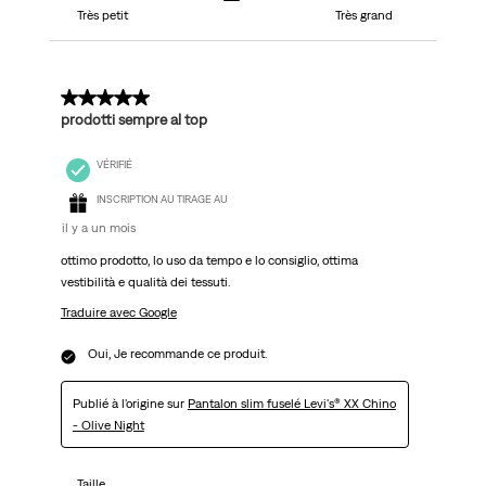
Très petit
Très grand
5 sur 5 étoiles.
prodotti sempre al top
VÉRIFIÉ
INSCRIPTION AU TIRAGE AU
il y a un mois
ottimo prodotto, lo uso da tempo e lo consiglio, ottima
vestibilità e qualità dei tessuti.
Traduire avec Google
Oui, Je recommande ce produit.
Publié à l'origine sur
Pantalon slim fuselé Levi's® XX Chino
- Olive Night
Taille