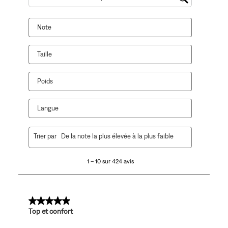
Zone de recherche de sujet et d'avis
Note
Taille
Poids
Langue
1
Trier par
De la note la plus élevée à la plus faible
à
10
1 – 10 sur 424 avis
sur
424
avis.
5 sur 5 étoiles.
Top et confort