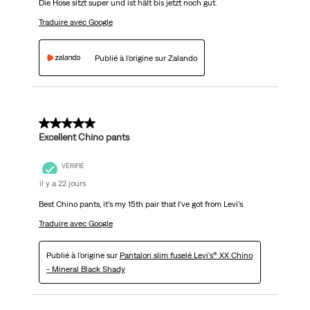
Die Hose sitzt super und ist hält bis jetzt noch gut.
Traduire avec Google
Publié à l'origine sur Zalando
5 sur 5 étoiles.
Excellent Chino pants
VÉRIFIÉ
il y a 22 jours
Best Chino pants, it’s my 15th pair that I’ve got from Levi’s
Traduire avec Google
Publié à l'origine sur
Pantalon slim fuselé Levi's® XX Chino
- Mineral Black Shady