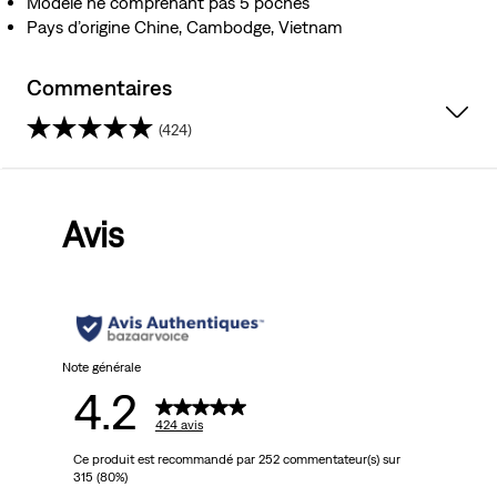
Modèle ne comprenant pas 5 poches
Pays d’origine Chine, Cambodge, Vietnam
Commentaires
(424)
4.2
sur
Avis
5
étoiles.
424
avis
Note générale
4.2
424 avis
Ce produit est recommandé par 252 commentateur(s) sur
315 (80%)