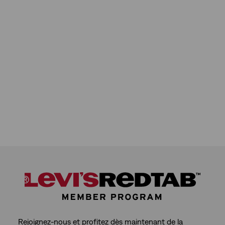
5
étoiles.
2425
avis
Rejoignez-nous et profitez dès maintenant de la