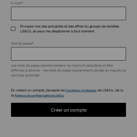
E-mail
*
Envoyez-moi des actualités et des offres du groupe de sociétés
LS&Co. Je peux me désabonner à tout moment.
Mot de passe
*
Les mots de passe doivent contenir au moins 8 caractères et être
difficiles à deviner - les mots de passe couramment utilisés ou risqués ne
sont pas autorisés.
En créant un compte, j’accepte les
de LS&Co. J’ai lu
Conditions d’utilisation
la
.
Politique de confidentialité de LS&Co
Créer un compte