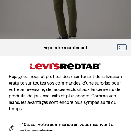
Rejoindre maintenant
Le Modèle : Stature 185 cm/6'1", Taille 79 cm/31", Porte une taille
31 x 32
Rejoignez-nous et profitez dès maintenant de la livraison
gratuite sur toutes vos commandes, d’une surprise pour
votre anniversaire, de l’accès exclusif aux lancements de
Jean 511™ Slim
produits, de jeux exclusifs et plus encore. Comme vos
jeans, les avantages sont encore plus sympas au fil du
Sale
CHF 149.90
temps.
price
Livraison gratuite
pour les membres Red Tab™
is
- 10% sur votre commande en vous inscrivant à
notre newsletter