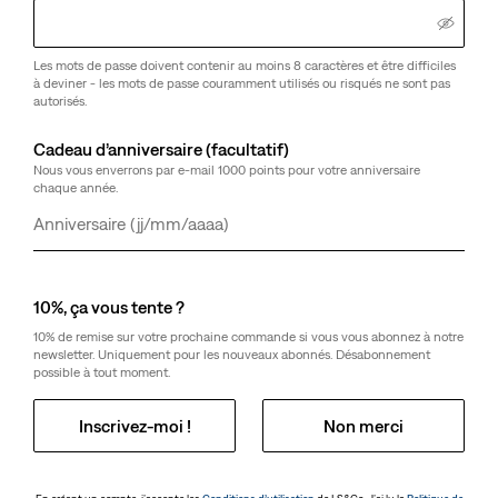
Les mots de passe doivent contenir au moins 8 caractères et être difficiles
Ce qu’en pensent les clients
Est très grand
à deviner - les mots de passe couramment utilisés ou risqués ne sont pas
autorisés.
Guide des tailles
Cadeau d’anniversaire (facultatif)
Nous vous enverrons par e-mail 1000 points pour votre anniversaire
Sélectionner la quantité
1
chaque année.
Jour
Mois
Année
Sélectionner la quantité
1
10%, ça vous tente ?
10% de remise sur votre prochaine commande si vous vous abonnez à notre
newsletter. Uniquement pour les nouveaux abonnés. Désabonnement
Livraison gratuite
pour les membres Red Tab™ ou au-delà de CHF 85
possible à tout moment.
d’achat.
Livraison et retours
Inscrivez-moi !
Non merci
À Propos De Ce Style