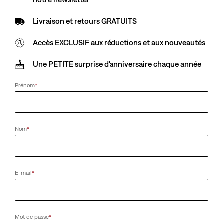
Sale
CHF 149.90
Livraison et retours GRATUITS
price
is
Stretch faible (1-20 %)
Accès EXCLUSIF aux réductions et aux nouveautés
Une PETITE surprise d'anniversaire chaque année
Stretch moyen (21-45 %)
Prénom
*
Nom
*
Taille
34
E-mail
*
Longueur
Mot de passe
*
32