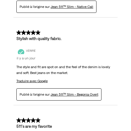
Publié à l'origine sur
Jean 511™ Slim - Native Cali
5 sur 5 étoiles.
Stylish with quality fabric.
VÉRIFIÉ
il y a un jour
The style and fit are spot on and the feel of the denim is lovely
and soft. Best jeans on the market.
Traduire avec Google
Publié à l'origine sur
Jean 511™ Slim - Begonia Overt
5 sur 5 étoiles.
511's are my favorite