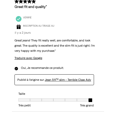
5 sur 5 étoiles.
Great fit and quality”
VÉRIFIÉ
INSCRIPTION AU TIRAGE AU
il y a 2 jours
Great jeans! They fit really well, are comfortable, and look
great. The quality is excellent and the slim fit is just right. I’m
very happy with my purchase.”
Traduire avec Google
Oui, Je recommande ce produit.
Publié à l'origine sur
Jean 511™ slim - Terrible Claw Adv
Taille
Taille, 7 sur 7, où 1 est égal à Très petit et 7 est égal à Très grand
Très petit
Très grand