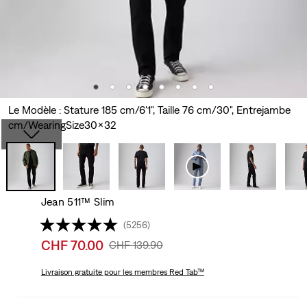
Le Modèle : Stature 185 cm/6'1", Taille 76 cm/30", Entrejambe
cm/WearingSize30x32
Jean 511™ Slim
(5256)
Sale
CHF 70.00
Original
CHF 139.90
price
Price
is
Livraison gratuite
pour les membres Red Tab™
Was