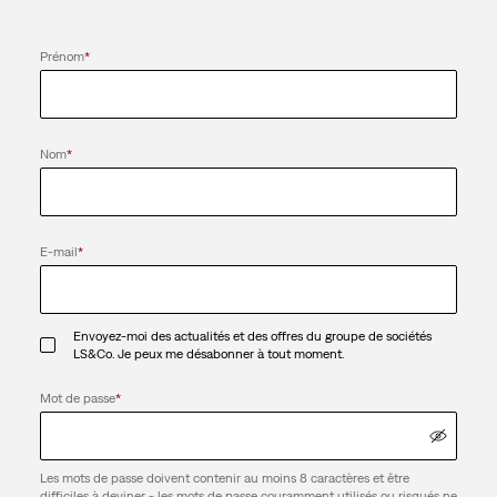
Prénom
*
Nom
*
E-mail
*
Envoyez-moi des actualités et des offres du groupe de sociétés
LS&Co. Je peux me désabonner à tout moment.
Mot de passe
*
Les mots de passe doivent contenir au moins 8 caractères et être
difficiles à deviner - les mots de passe couramment utilisés ou risqués ne