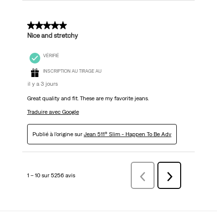
5 sur 5 étoiles.
Nice and stretchy
VÉRIFIÉ
INSCRIPTION AU TIRAGE AU
il y a 3 jours
Great quality and fit. These are my favorite jeans.
Traduire avec Google
Publié à l'origine sur
Jean 511® Slim - Happen To Be Adv
1 – 10 sur 5256 avis
Précédentavis
Suivant
avis