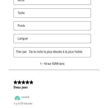
Note
Taille
Poids
Langue
1
Trier par
De la note la plus élevée à la plus faible
à
10
1 – 10 sur 5256 avis
sur
5256
avis.
5 sur 5 étoiles.
Beau jean
VÉRIFIÉ
il y a 10 heures