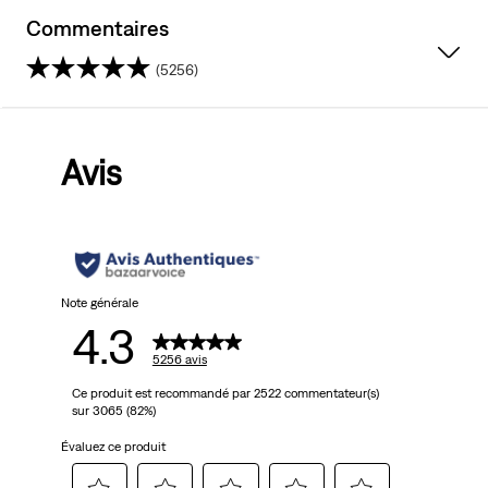
Commentaires
(5256)
4.3
sur
Avis
5
étoiles.
5256
avis
Note générale
4.3
5256 avis
Ce produit est recommandé par 2522 commentateur(s)
sur 3065 (82%)
Évaluez ce produit