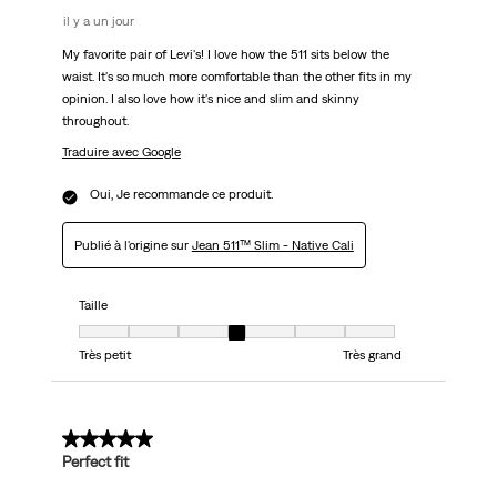
il y a un jour
My favorite pair of Levi's! I love how the 511 sits below the
waist. It's so much more comfortable than the other fits in my
opinion. I also love how it's nice and slim and skinny
throughout.
Traduire avec Google
Oui, Je recommande ce produit.
Publié à l'origine sur
Jean 511™ Slim - Native Cali
Taille
Taille, 4 sur 7, où 1 est égal à Très petit et 7 est égal à Très grand
Très petit
Très grand
5 sur 5 étoiles.
Perfect fit