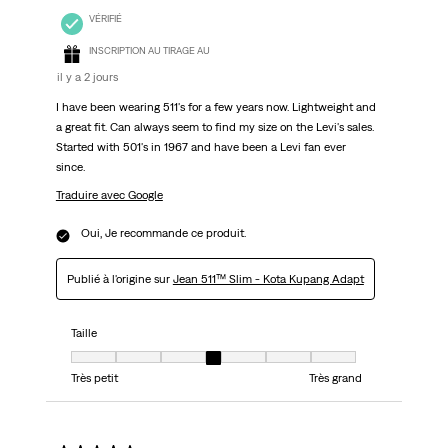
VÉRIFIÉ
INSCRIPTION AU TIRAGE AU
il y a 2 jours
I have been wearing 511's for a few years now. Lightweight and
a great fit. Can always seem to find my size on the Levi's sales.
Started with 501's in 1967 and have been a Levi fan ever
since.
Traduire avec Google
Oui, Je recommande ce produit.
Publié à l'origine sur
Jean 511™ Slim - Kota Kupang Adapt
Taille
Taille, 4 sur 7, où 1 est égal à Très petit et 7 est égal à Très grand
Très petit
Très grand