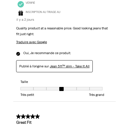
VÉRIFIÉ
INSCRIPTION AU TIRAGE AU
il y a 2 jours
Quality product at a reasonable price. Good looking jeans that
fit just right.
Traduire avec Google
Oui, Je recommande ce produit.
Publié à l'origine sur
Jean 511™ slim - Take It All
Taille
Taille, 4 sur 7, où 1 est égal à Très petit et 7 est égal à Très grand
Très petit
Très grand
5 sur 5 étoiles.
Great Fit