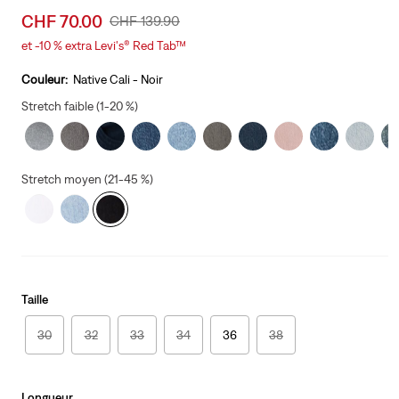
Sale
CHF 70.00
Original
CHF 139.90
price
Price
et -10 % extra Levi's® Red Tab™
is
Was
Couleur:
Native Cali - Noir
Stretch faible (1-20 %)
Stretch moyen (21-45 %)
Taille
30
32
33
34
36
38
Longueur