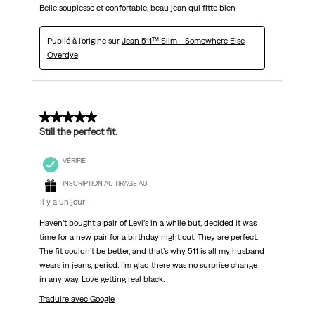
Belle souplesse et confortable, beau jean qui fitte bien
Publié à l'origine sur
Jean 511™ Slim - Somewhere Else
Overdye
5 sur 5 étoiles.
Still the perfect fit.
VÉRIFIÉ
INSCRIPTION AU TIRAGE AU
il y a un jour
Haven’t bought a pair of Levi’s in a while but, decided it was
time for a new pair for a birthday night out. They are perfect.
The fit couldn’t be better, and that’s why 511 is all my husband
wears in jeans, period. I’m glad there was no surprise change
in any way. Love getting real black.
Traduire avec Google