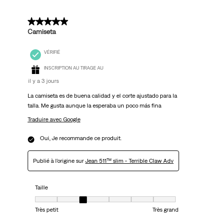
5 sur 5 étoiles.
Camiseta
VÉRIFIÉ
INSCRIPTION AU TIRAGE AU
il y a 3 jours
La camiseta es de buena calidad y el corte ajustado para la
talla. Me gusta aunque la esperaba un poco más fina
Traduire avec Google
Oui, Je recommande ce produit.
Publié à l'origine sur
Jean 511™ slim - Terrible Claw Adv
Taille
Taille, 3 sur 7, où 1 est égal à Très petit et 7 est égal à Très grand
Très petit
Très grand