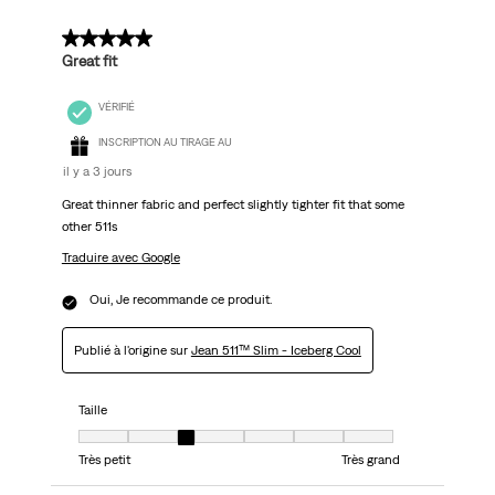
5 sur 5 étoiles.
Great fit
VÉRIFIÉ
INSCRIPTION AU TIRAGE AU
il y a 3 jours
Great thinner fabric and perfect slightly tighter fit that some
other 511s
Traduire avec Google
Oui, Je recommande ce produit.
Publié à l'origine sur
Jean 511™ Slim - Iceberg Cool
Taille
Taille, 3 sur 7, où 1 est égal à Très petit et 7 est égal à Très grand
Très petit
Très grand