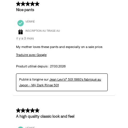
5 sur 5 étoiles.
Nice pants
VÉRIFIÉ
INSCRIPTION AU TIRAGE AU
il y a 3 mois
My mother loves these pants and especially on a sale price.
Traduire avec Google
Produit utilisé depuis :
27.03.2026
Publié à l'origine sur
Jean Levi's® 501 1980's fabriqué au
Japon - Mij Dark Rinse 501
5 sur 5 étoiles.
A high quality classic look and feel