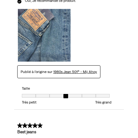
Oui, Je recommande ce produit.
Publié à l'origine sur
1980s Jean 501® - Mij Ahoy
Taille
Taille, 4 sur 7, où 1 est égal à Très petit et 7 est égal à Très grand
Très petit
Très grand
5 sur 5 étoiles.
Best jeans