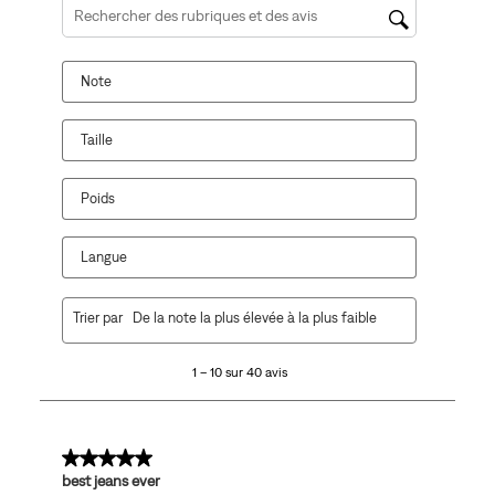
Zone de recherche de sujet et d'avis
Note
Taille
Poids
Langue
1
Trier par
De la note la plus élevée à la plus faible
à
10
1 – 10 sur 40 avis
sur
40
avis.
5 sur 5 étoiles.
best jeans ever