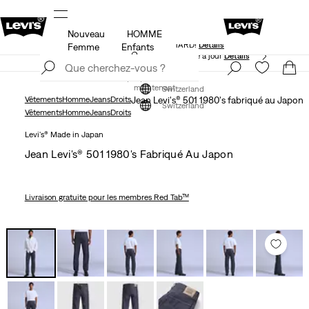
Nouveau
HOMME
KLARNA: ACHETEZ MAINTENANT ET PAYEZ PLUS
ils
TARD!
Détails
Femme
Enfants
Politique de livraison et de retours mise à jour
Détails
Rejoindre
maintenant
Rejoindre
maintenant
Switzerland
Vêtements
Homme
Jeans
Droits
Jean Levi's® 501 1980's fabriqué au Japon
Switzerland
Vêtements
Homme
Jeans
Droits
Levi's® Made in Japan
Jean Levi's® 501 1980's Fabriqué Au Japon
Livraison gratuite
pour les membres Red Tab™