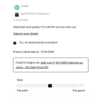
VÉRIFIÉ
INSCRIPTION AU TIRAGE AU
il y a 3 mois
Great look and quality. Fit is terrific and so is the cut.
Traduire avec Google
Oui, Je recommande ce produit.
Produit utilisé depuis :
01.04.2026
Publié à l'origine sur
Jean Levi's® 501 1980's fabriqué au
Japon - Mij Dark Rinse 501
Taille
Taille, 4 sur 7, où 1 est égal à Très petit et 7 est égal à Très grand
Très petit
Très grand