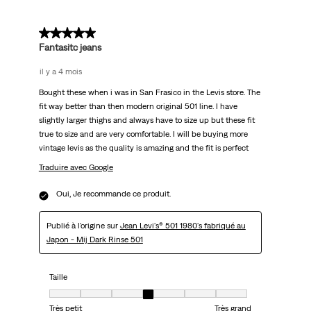
5 sur 5 étoiles.
Fantasitc jeans
il y a 4 mois
Bought these when i was in San Frasico in the Levis store. The
fit way better than then modern original 501 line. I have
slightly larger thighs and always have to size up but these fit
true to size and are very comfortable. I will be buying more
vintage levis as the quality is amazing and the fit is perfect
Traduire avec Google
Oui, Je recommande ce produit.
Publié à l'origine sur
Jean Levi's® 501 1980's fabriqué au
Japon - Mij Dark Rinse 501
Taille
Taille, 4 sur 7, où 1 est égal à Très petit et 7 est égal à Très grand
Très petit
Très grand