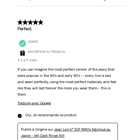
5 sur 5 étoiles.
Perfect.
VÉRIFIÉ
INSCRIPTION AU TIRAGE AU
il y a 5 mois
If you can imagine the most perfect version of the jeans that
were popular in the 80's and early 90's -- every line is laid
and sewn perfectly, using the most perfect materials, and feel
like they will last forever the more you wear them-- this is
them.
Traduire avec Google
Oui, Je recommande ce produit.
Publié à l'origine sur
Jean Levi's® 501 1980's fabriqué au
Japon - Mij Dark Rinse 501