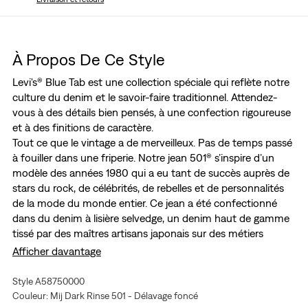
À Propos De Ce Style
Levi's® Blue Tab est une collection spéciale qui reflète notre
culture du denim et le savoir-faire traditionnel. Attendez-
vous à des détails bien pensés, à une confection rigoureuse
et à des finitions de caractère.
Tout ce que le vintage a de merveilleux. Pas de temps passé
à fouiller dans une friperie. Notre jean 501® s’inspire d’un
modèle des années 1980 qui a eu tant de succès auprès de
stars du rock, de célébrités, de rebelles et de personnalités
de la mode du monde entier. Ce jean a été confectionné
dans du denim à lisière selvedge, un denim haut de gamme
tissé par des maîtres artisans japonais sur des métiers
traditionnels à navette. Le tissage plus serré présente une
Afficher davantage
meilleure durabilité et une lisière impeccablement finie qui le
distingue des autres.
Style A58750000
Une collection haut de gamme où les
Couleur: Mij Dark Rinse 501 - Délavage foncé