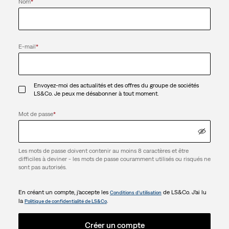
Nom
*
E-mail
*
Envoyez-moi des actualités et des offres du groupe de sociétés
LS&Co. Je peux me désabonner à tout moment.
Mot de passe
*
Les mots de passe doivent contenir au moins 8 caractères et être
difficiles à deviner - les mots de passe couramment utilisés ou risqués ne
sont pas autorisés.
En créant un compte, j’accepte les
de LS&Co. J’ai lu
Conditions d’utilisation
la
.
Politique de confidentialité de LS&Co
Créer un compte