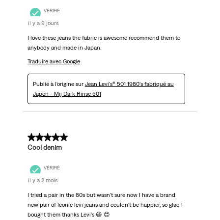
VÉRIFIÉ
il y a 9 jours
I love these jeans the fabric is awesome recommend them to
anybody and made in Japan.
Traduire avec Google
Publié à l'origine sur
Jean Levi's® 501 1980's fabriqué au
Japon - Mij Dark Rinse 501
5 sur 5 étoiles.
Cool denim
VÉRIFIÉ
il y a 2 mois
I tried a pair in the 80s but wasn't sure now I have a brand
new pair of Iconic levi jeans and couldn't be happier, so glad I
bought them thanks Levi's 😀 😊