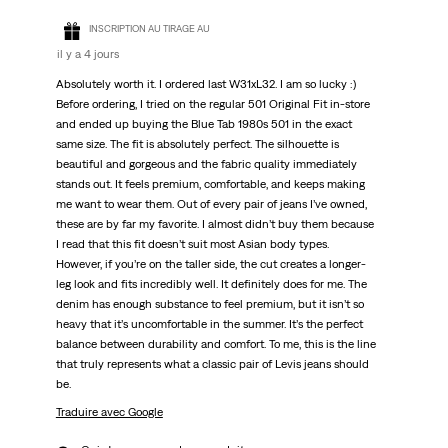
INSCRIPTION AU TIRAGE AU
il y a 4 jours
Absolutely worth it. I ordered last W31xL32. I am so lucky :)
Before ordering, I tried on the regular 501 Original Fit in-store
and ended up buying the Blue Tab 1980s 501 in the exact
same size. The fit is absolutely perfect. The silhouette is
beautiful and gorgeous and the fabric quality immediately
stands out. It feels premium, comfortable, and keeps making
me want to wear them. Out of every pair of jeans I’ve owned,
these are by far my favorite. I almost didn’t buy them because
I read that this fit doesn’t suit most Asian body types.
However, if you’re on the taller side, the cut creates a longer-
leg look and fits incredibly well. It definitely does for me. The
denim has enough substance to feel premium, but it isn’t so
heavy that it’s uncomfortable in the summer. It’s the perfect
balance between durability and comfort. To me, this is the line
that truly represents what a classic pair of Levis jeans should
be.
Traduire avec Google