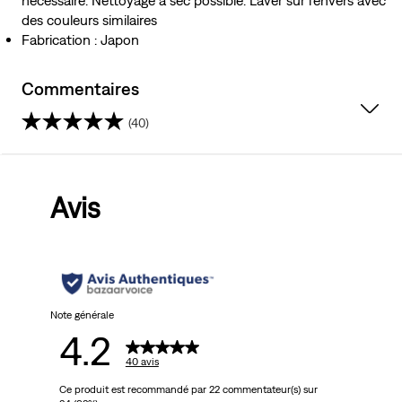
nécessaire. Nettoyage à sec possible. Laver sur l’envers avec
des couleurs similaires
Fabrication : Japon
Commentaires
(40)
4.2
sur
Avis
5
étoiles.
40
avis
Note générale
4.2
40 avis
Ce produit est recommandé par 22 commentateur(s) sur