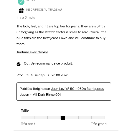
VÉRIFIÉ
INSCRIPTION AU TIRAGE AU
il y a 3 mois
The look, feel, and fit are top tier for jeans. They are slightly
unforgiving as the stretch factor is small to zero. Overall the
blue tabs are the best jeans I own and will continue to buy
them.
Traduire avec Google
Oui, Je recommande ce produit.
Produit utilisé depuis :
25.03.2026
Publié à l'origine sur
Jean Levi's® 501 1980's fabriqué au
Japon - Mij Dark Rinse 501
Taille
Taille, 4 sur 7, où 1 est égal à Très petit et 7 est égal à Très grand
Très petit
Très grand