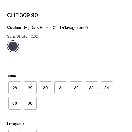
Sale
CHF 309.90
price
is
Couleur:
Mij Dark Rinse 501 - Délavage foncé
Sans Stretch (0%)
Taille
28
29
30
31
32
33
34
36
38
Longueur