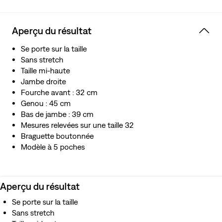
techniques ancestrales rencontrent des silhouettes
modernes pour un look ajusté
Notre emblématique jean droit avec sa fameuse
Aperçu du résultat
braguette boutonnée
Une toile vierge pour l’expression de soi
Se porte sur la taille
Ce denim à lisière selvedge, haut de gamme et japonais,
Sans stretch
a été tissé sur un métier à navette traditionnel. Le tissage
Taille mi-haute
plus serré présente une meilleure durabilité et une lisière
Jambe droite
impeccablement finie qui le distingue des autres
Fourche avant : 32 cm
Fabrication japonaise par des maîtres artisans qui
Genou : 45 cm
utilisent des matières nobles et accordent une grande
Bas de jambe : 39 cm
attention aux détails
Mesures relevées sur une taille 32
Braguette boutonnée
Modèle à 5 poches
Aperçu du résultat
Se porte sur la taille
Sans stretch