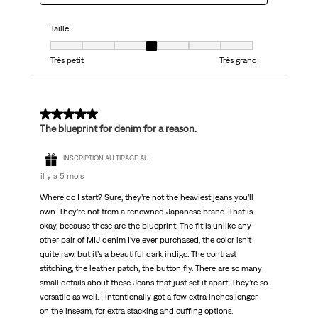
Taille
Taille, 4 sur 7, où 1 est égal à Très petit et 7 est égal à Très grand
Très petit
Très grand
5 sur 5 étoiles.
The blueprint for denim for a reason.
INSCRIPTION AU TIRAGE AU
il y a 5 mois
Where do I start? Sure, they’re not the heaviest jeans you’ll
own. They’re not from a renowned Japanese brand. That is
okay, because these are the blueprint. The fit is unlike any
other pair of MIJ denim I’ve ever purchased, the color isn’t
quite raw, but it’s a beautiful dark indigo. The contrast
stitching, the leather patch, the button fly. There are so many
small details about these Jeans that just set it apart. They’re so
versatile as well. I intentionally got a few extra inches longer
on the inseam, for extra stacking and cuffing options.