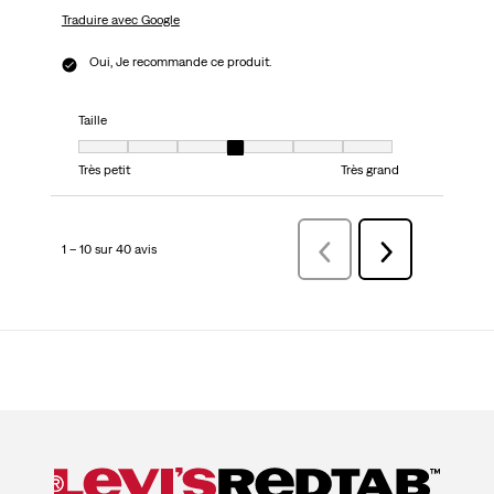
Traduire avec Google
Oui, Je recommande ce produit.
Taille
Taille, 4 sur 7, où 1 est égal à Très petit et 7 est égal à Très grand
Très petit
Très grand
1 – 10 sur 40 avis
Précédentavis
Suivant
avis