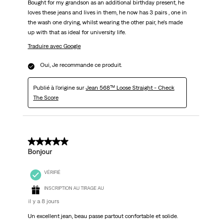
Bought for my grandson as an additional birthday present, he
loves these jeans and lives in them, he now has 3 pairs , one in
the wash one drying, whilst wearing the other pair, he’s made
up with that as ideal for university life.
Traduire avec Google
Oui, Je recommande ce produit.
Publié à l'origine sur
Jean 568™ Loose Straight - Check
The Score
5 sur 5 étoiles.
Bonjour
VÉRIFIÉ
INSCRIPTION AU TIRAGE AU
il y a 8 jours
Un excellent jean, beau passe partout confortable et solide.