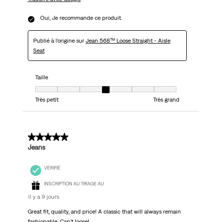
Oui, Je recommande ce produit.
Publié à l'origine sur
Jean 568™ Loose Straight - Aisle
Seat
Taille
Taille, 4 sur 7, où 1 est égal à Très petit et 7 est égal à Très grand
Très petit
Très grand
5 sur 5 étoiles.
Jeans
VÉRIFIÉ
INSCRIPTION AU TIRAGE AU
il y a 9 jours
Great fit, quality, and price! A classic that will always remain
fashionable. Can’t loose!