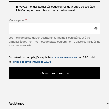
Envoyez-moi des actualités et des offres du groupe de sociétés
LS&Co. Je peux me désabonner à tout moment.
Mot de passe
*
Les mots de passe doivent contenir au moins 8 caractères et être
difficiles à deviner - les mots de passe couramment utilisés ou risqués ne
sont pas autorisés.
En créant un compte, j’accepte les
de LS&Co. J’ai lu
Conditions d’utilisation
la
.
Politique de confidentialité de LS&Co
Créer un compte
Assistance