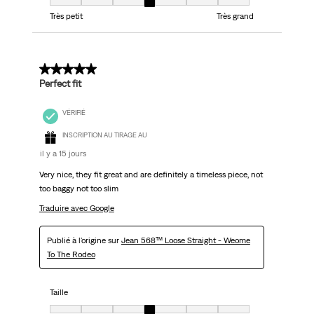
Taille, 4 sur 7, où 1 est égal à Très petit et 7 est égal à Très grand
Très petit
Très grand
5 sur 5 étoiles.
Perfect fit
VÉRIFIÉ
INSCRIPTION AU TIRAGE AU
il y a 15 jours
Very nice, they fit great and are definitely a timeless piece, not
too baggy not too slim
Traduire avec Google
Publié à l'origine sur
Jean 568™ Loose Straight - Weome
To The Rodeo
Taille
Taille, 4 sur 7, où 1 est égal à Très petit et 7 est égal à Très grand