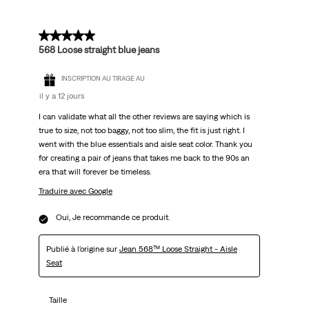
5 sur 5 étoiles.
568 Loose straight blue jeans
INSCRIPTION AU TIRAGE AU
il y a 12 jours
I can validate what all the other reviews are saying which is
true to size, not too baggy, not too slim, the fit is just right. I
went with the blue essentials and aisle seat color. Thank you
for creating a pair of jeans that takes me back to the 90s an
era that will forever be timeless.
Traduire avec Google
Oui, Je recommande ce produit.
Publié à l'origine sur
Jean 568™ Loose Straight - Aisle
Seat
Taille