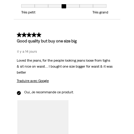
Taille, 4 sur 7, où 1 est égal à Très petit et 7 est égal à Très grand
Très petit
Très grand
5 sur 5 étoiles.
Good quality but buy one size big
il y a 14 jours
Loved the jeans, for the people looking jeans loose from tighs
& sit nice on waist…. I bought one size bigger for waist & it was
better
Traduire avec Google
Oui, Je recommande ce produit.