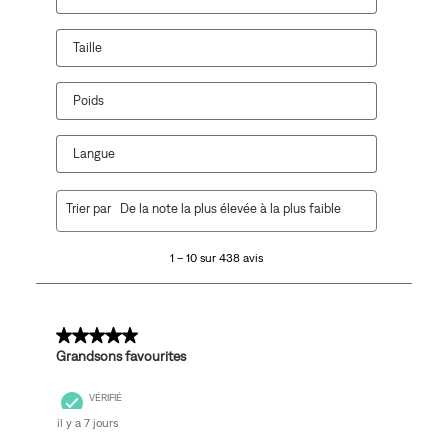
Taille
Poids
Langue
1
Trier par
De la note la plus élevée à la plus faible
à
10
1 – 10 sur 438 avis
sur
438
avis.
5 sur 5 étoiles.
Grandsons favourites
VÉRIFIÉ
il y a 7 jours