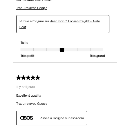
Traduire avec Google
Publié à l'origine sur
Jean 568™ Loose Straight - Aisle
Seat
Taille
Taille, 4 sur 7, où 1 est égal à Très petit et 7 est égal à Très grand
Très petit
Très grand
5 sur 5 étoiles.
il y a 11 jours
Excellent quality
Traduire avec Google
Publié à l'origine sur asos.com