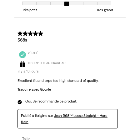
Taille, 4 sur 7, où 1 est égal à Très petit et 7 est égal à Très grand
Très petit
Très grand
5 sur 5 étoiles.
568s
VÉRIFIÉ
INSCRIPTION AU TIRAGE AU
il y a 13 jours
Excellent fit and expe ted high standard of quality.
Traduire avec Google
Oui, Je recommande ce produit.
Publié à l'origine sur
Jean 568™ Loose Straight - Hard
Rain
Taille