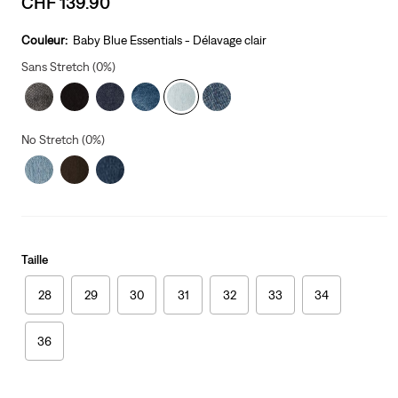
CHF 139.90
price
is
Couleur:
Baby Blue Essentials - Délavage clair
Sans Stretch (0%)
No Stretch (0%)
Taille
28
29
30
31
32
33
34
36