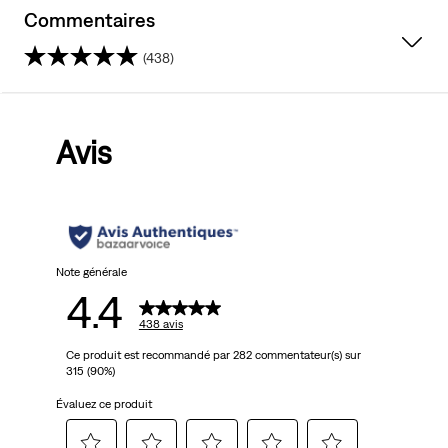
Commentaires
(438)
4.4
sur
Avis
5
étoiles.
438
avis
Note générale
4.4
438 avis
Ce produit est recommandé par 282 commentateur(s) sur
315 (90%)
Évaluez ce produit