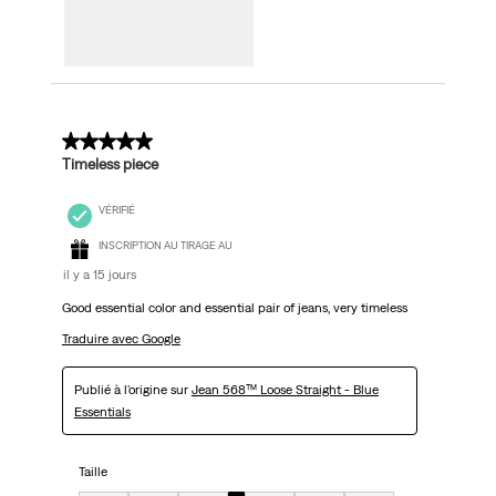
5 sur 5 étoiles.
Timeless piece
VÉRIFIÉ
INSCRIPTION AU TIRAGE AU
il y a 15 jours
Good essential color and essential pair of jeans, very timeless
Traduire avec Google
Publié à l'origine sur
Jean 568™ Loose Straight - Blue
Essentials
Taille