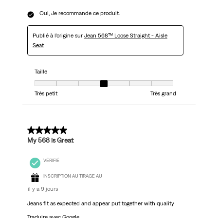
Oui, Je recommande ce produit.
Publié à l'origine sur
Jean 568™ Loose Straight - Aisle
Seat
Taille
Taille, 4 sur 7, où 1 est égal à Très petit et 7 est égal à Très grand
Très petit
Très grand
5 sur 5 étoiles.
My 568 is Great
VÉRIFIÉ
INSCRIPTION AU TIRAGE AU
il y a 9 jours
Jeans fit as expected and appear put together with quality
Traduire avec Google