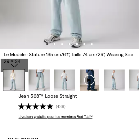
Le Modèle : Stature 185 cm/6'1", Taille 74 cm/29", Wearing Size
29 x 34
Jean 568™ Loose Straight
(438)
Livraison gratuite
pour les membres Red Tab™
Sale