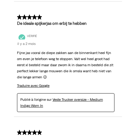
5 sur 5 étoiles.
De ideale spijkerjas om erbij te hebben
VÉRIFIÉ
il y a 2 mois
Fijne jas vooral de diepe zakken aan de binnenkant heel fijn
om even je telefoon weg te stoppen. Valt wel heel groot had
eerst xl besteld maar daar zwom ik in daarna m besteld die zit
perfect lekker lange mouwen die ik omsla want heb niet van
die lange armen 😉
Traduire avec Google
Publié à l'origine sur
Veste Trucker oversize - Medium
Indigo Worn In
5 sur 5 étoiles.