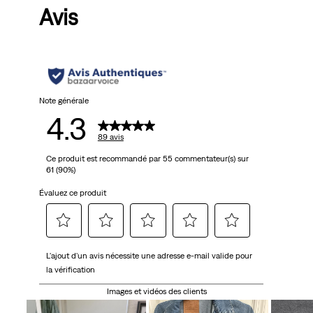
Avis
5
étoiles.
89
avis
Note générale
4.3
89 avis
Ce produit est recommandé par 55 commentateur(s) sur
61 (90%)
Évaluez ce produit
Sélectionnez
Sélectionnez
Sélectionnez
Sélectionnez
Sélectionnez
L'ajout d'un avis nécessite une adresse e-mail valide pour
pour
pour
pour
pour
pour
la vérification
attribuer
attribuer
attribuer
attribuer
attribuer
1 étoile
2 étoiles
3 étoiles
4 étoiles
5 étoiles
Images et vidéos des clients
à
à
à
à
à