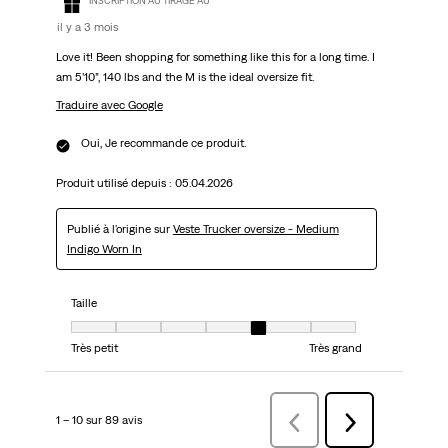
INSCRIPTION AU TIRAGE AU
il y a 3 mois
Love it! Been shopping for something like this for a long time. I
am 5’10”, 140 lbs and the M is the ideal oversize fit.
Traduire avec Google
Oui, Je recommande ce produit.
Produit utilisé depuis :
05.04.2026
Publié à l'origine sur
Veste Trucker oversize - Medium
Indigo Worn In
Taille
Taille, 5 sur 7, où 1 est égal à Très petit et 7 est égal à Très grand
Très petit
Très grand
1 – 10 sur 89 avis
Précédentavis
Suivant
avis