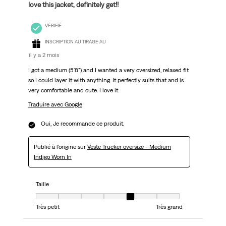
love this jacket, definitely get!!
VÉRIFIÉ
INSCRIPTION AU TIRAGE AU
il y a 2 mois
I got a medium (5'8") and I wanted a very oversized, relaxed fit
so I could layer it with anything. It perfectly suits that and is
very comfortable and cute. I love it.
Traduire avec Google
Oui, Je recommande ce produit.
Publié à l'origine sur
Veste Trucker oversize - Medium
Indigo Worn In
Taille
Taille, 5 sur 7, où 1 est égal à Très petit et 7 est égal à Très grand
Très petit
Très grand