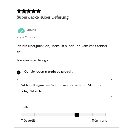
5 sur 5 étoiles.
Super Jacke, super Lieferung
VÉRIFIÉ
il y a 2 mois
Ich bin überglücklich, Jacke ist super und kam echt schnell
an!
Traduire avec Google
Oui, Je recommande ce produit.
Publié à l'origine sur
Veste Trucker oversize - Medium
Indigo Worn In
Taille
Taille, 5 sur 7, où 1 est égal à Très petit et 7 est égal à Très grand
Très petit
Très grand