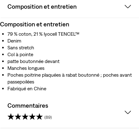
Composition et entretien
Composition et entretien
79 % coton, 21 % lyocell TENCEL™
Denim
Sans stretch
Col à pointe
patte boutonnée devant
Manches longues
Poches poitrine plaquées à rabat boutonné ; poches avant
passepoilées
Fabriqué en Chine
Commentaires
(89)
4.3
sur