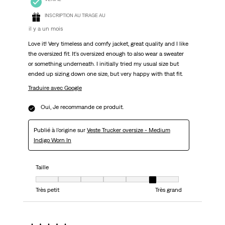
INSCRIPTION AU TIRAGE AU
il y a un mois
Love it! Very timeless and comfy jacket, great quality and I like
the oversized fit. It's oversized enough to also wear a sweater
or something underneath. I initially tried my usual size but
ended up sizing down one size, but very happy with that fit.
Traduire avec Google
Oui, Je recommande ce produit.
Publié à l'origine sur
Veste Trucker oversize - Medium
Indigo Worn In
Taille
Taille, 6 sur 7, où 1 est égal à Très petit et 7 est égal à Très grand
Très petit
Très grand