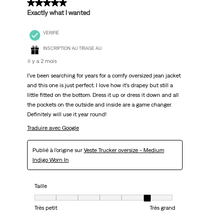
5 sur 5 étoiles.
Exactly what I wanted
VÉRIFIÉ
INSCRIPTION AU TIRAGE AU
il y a 2 mois
I’ve been searching for years for a comfy oversized jean jacket
and this one is just perfect. I love how it’s drapey but still a
little fitted on the bottom. Dress it up or dress it down and all
the pockets on the outside and inside are a game changer.
Definitely will use it year round!
Traduire avec Google
Publié à l'origine sur
Veste Trucker oversize - Medium
Indigo Worn In
Taille
Taille, 6 sur 7, où 1 est égal à Très petit et 7 est égal à Très grand
Très petit
Très grand