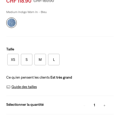
CHF 118.90
Original
CHF 169.90
price
Price
is
Was
Medium Indigo Worn In - Bleu
Taille
XS
S
M
L
Ce qu’en pensent les clients
Est très grand
Guide des tailles
Sélectionner la quantité
1