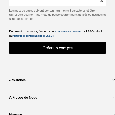
Les mots de passe doivent contenir au moins 8 caractères et être
difficiles à deviner - les mots de passe couramment utilisés ou risqués ne
sont pas autorisés.
En créant un compte, j’accepte les
de LS&Co. J’ai lu
Conditions d’utilisation
la
.
Politique de confidentialité de LS&Co
Créer un compte
Assistance
A Propos de Nous
Magasin