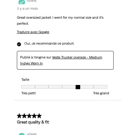
VÉRIFIÉ
il y a un mois
Great oversized jacket. I went for my normal size and it’s
perfect.
Traduire avec Google
Oui, Je recommande ce produit.
Publié à l'origine sur
Veste Trucker oversize - Medium
Indigo Worn In
Taille
Taille, 5 sur 7, où 1 est égal à Très petit et 7 est égal à Très grand
Très petit
Très grand
5 sur 5 étoiles.
Great quality & fit
VÉRIFIÉ