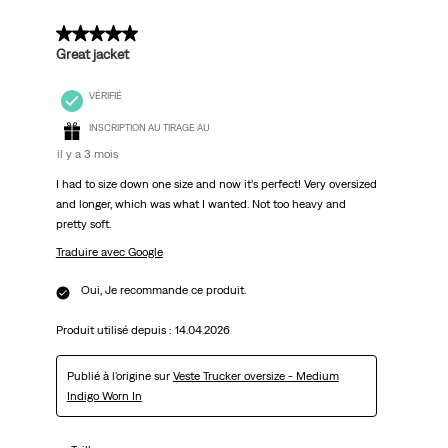
5 sur 5 étoiles.
Great jacket
VÉRIFIÉ
INSCRIPTION AU TIRAGE AU
il y a 3 mois
I had to size down one size and now it’s perfect! Very oversized
and longer, which was what I wanted. Not too heavy and
pretty soft.
Traduire avec Google
Oui, Je recommande ce produit.
Produit utilisé depuis :
14.04.2026
Publié à l'origine sur
Veste Trucker oversize - Medium
Indigo Worn In