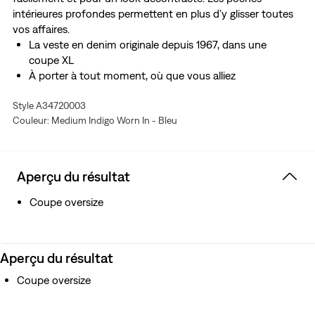
intérieures profondes permettent en plus d’y glisser toutes
vos affaires.
La veste en denim originale depuis 1967, dans une
coupe XL
À porter à tout moment, où que vous alliez
Avec une forme facile à porter et un poids passe-partout
Style A34720003
Poches intérieures profondes
Couleur: Medium Indigo Worn In - Bleu
Cette coupe oversize taille très grand, nous vous
recommandons de prendre une taille ou deux en
dessous
Aperçu du résultat
Coupe oversize
Aperçu du résultat
Coupe oversize