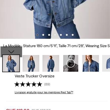
La Modèle : Stature 180 cm/5'11", Taille 71 cm/28", Wearing Size S
Veste Trucker Oversize
(89)
Livraison gratuite
pour les membres Red Tab™
Sale