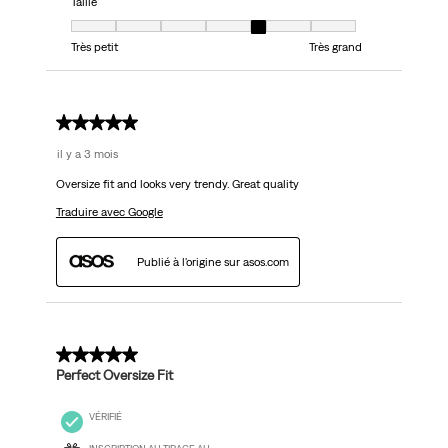
Taille
Taille, 5 sur 7, où 1 est égal à Très petit et 7 est égal à Très grand
Très petit
Très grand
5 sur 5 étoiles.
il y a 3 mois
Oversize fit and looks very trendy. Great quality
Traduire avec Google
Publié à l'origine sur asos.com
5 sur 5 étoiles.
Perfect Oversize Fit
VÉRIFIÉ