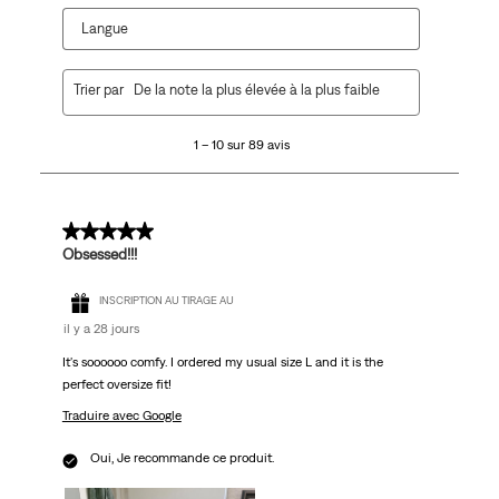
Langue
1
Trier par
De la note la plus élevée à la plus faible
à
10
1 – 10 sur 89 avis
sur
89
avis.
5 sur 5 étoiles.
Obsessed!!!
INSCRIPTION AU TIRAGE AU
il y a 28 jours
It's soooooo comfy. I ordered my usual size L and it is the
perfect oversize fit!
Traduire avec Google
Oui, Je recommande ce produit.