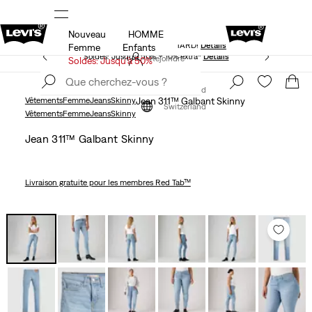
Nouveau
HOMME
KLARNA: ACHETEZ MAINTENANT ET PAYEZ PLUS
TARD!
Détails
Femme
Enfants
Soldes: Jusqu’à 50% + 10% extra*
Détails
Rejoindre
Soldes: Jusqu’à 50%
maintenant
Rejoindre
maintenant
Switzerland
Vêtements
Femme
Jeans
Skinny
Jean 311™ Galbant Skinny
Switzerland
Vêtements
Femme
Jeans
Skinny
Jean 311™ Galbant Skinny
Livraison gratuite
pour les membres Red Tab™