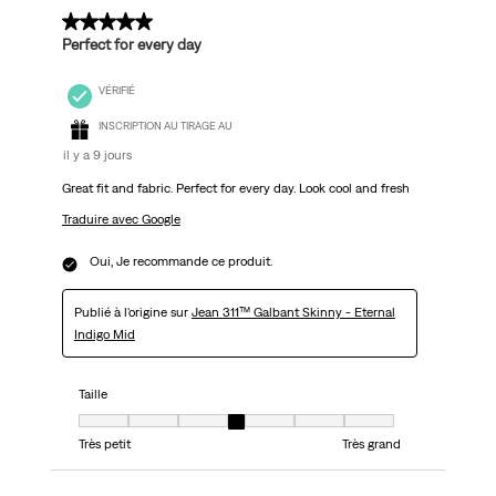
5 sur 5 étoiles.
Perfect for every day
VÉRIFIÉ
INSCRIPTION AU TIRAGE AU
il y a 9 jours
Great fit and fabric. Perfect for every day. Look cool and fresh
Traduire avec Google
Oui, Je recommande ce produit.
Publié à l'origine sur
Jean 311™ Galbant Skinny - Eternal
Indigo Mid
Taille
Taille, 4 sur 7, où 1 est égal à Très petit et 7 est égal à Très grand
Très petit
Très grand