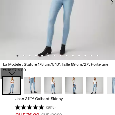
La Modèle : Stature 178 cm/5'10", Taille 69 cm/27", Porte une
taille 27 x 30
Jean 311™ Galbant Skinny
(2613)
Sale
CHF 76.90
Original
CHF 109.90