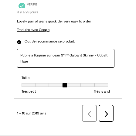
VÉRIFIÉ
il y a 29 jours
Lovely pair of jeans quick delivery easy to order
Traduire avec Google
Oui, Je recommande ce produit.
Publié à l'origine sur
Jean 311™ Galbant Skinny - Cobalt
Haze
Taille
Taille, 4 sur 7, où 1 est égal à Très petit et 7 est égal à Très grand
Très petit
Très grand
1 – 10 sur 2613 avis
Précédentavis
Suivant
avis