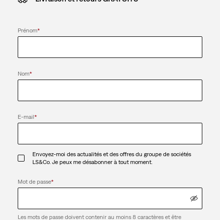
Prénom
*
Nom
*
E-mail
*
Envoyez-moi des actualités et des offres du groupe de sociétés
LS&Co. Je peux me désabonner à tout moment.
Mot de passe
*
Les mots de passe doivent contenir au moins 8 caractères et être