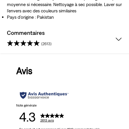
moyenne si nécessaire. Nettoyage à sec possible. Laver sur
l’envers avec des couleurs similaires
Pays d’origine : Pakistan
Commentaires
(2613)
4.3
sur
Avis
5
étoiles.
2613
avis
Note générale
4.3
2613 avis