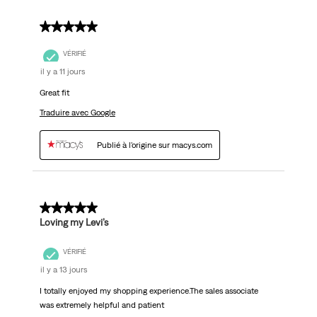
5 sur 5 étoiles.
VÉRIFIÉ
il y a 11 jours
Great fit
Traduire avec Google
Publié à l'origine sur macys.com
5 sur 5 étoiles.
Loving my Levi’s
VÉRIFIÉ
il y a 13 jours
I totally enjoyed my shopping experience.The sales associate
was extremely helpful and patient