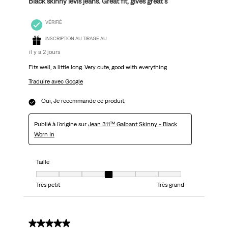
Black skinny levis jeans. Great fit, gives great s
VÉRIFIÉ
INSCRIPTION AU TIRAGE AU
il y a 2 jours
Fits well, a little long. Very cute, good with everything
Traduire avec Google
Oui, Je recommande ce produit.
Publié à l'origine sur
Jean 311™ Galbant Skinny - Black
Worn In
Taille
Taille, 4 sur 7, où 1 est égal à Très petit et 7 est égal à Très grand
Très petit
Très grand
5 sur 5 étoiles.