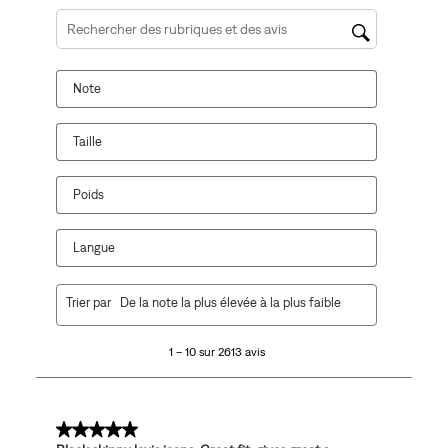
Zone de recherche de sujet et d'avis
Note
Taille
Poids
Langue
1
Trier par
De la note la plus élevée à la plus faible
à
10
1 – 10 sur 2613 avis
sur
2613
avis.
5 sur 5 étoiles.