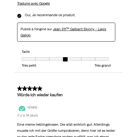
Traduire avec Google
Oui, Je recommande ce produit.
Publié à l'origine sur
Jean 311™ Galbant Skinny - Lapis
Gallop
Taille
Taille, 4 sur 7, où 1 est égal à Très petit et 7 est égal à Très grand
Très petit
Très grand
5 sur 5 étoiles.
Würde ich wieder kaufen
VÉRIFIÉ
il y a 14 jours
Eine meine lieblingshosen. Die sitzt wirklich gut. Allerdings
musste ich mit der Größe rumprobieren, denn hier ist es leider
so das jede Farbe irgendwie anders ausfällt, was ich etwas