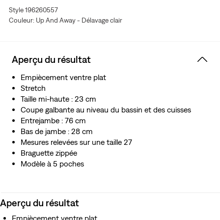
Style 196260557
détendre à l’excès, où que vous alliez et en toutes
Couleur: Up And Away - Délavage clair
circonstances.
Pensez H2O : ce vêtement a été fabriqué avec de l’eau
recyclée ce qui nous aide à réduire notre impact sur
cette ressource limitée
Aperçu du résultat
Empiècement ventre plat
Stretch
Taille mi-haute : 23 cm
Coupe galbante au niveau du bassin et des cuisses
Entrejambe : 76 cm
Bas de jambe : 28 cm
Mesures relevées sur une taille 27
Braguette zippée
Modèle à 5 poches
Aperçu du résultat
Empiècement ventre plat