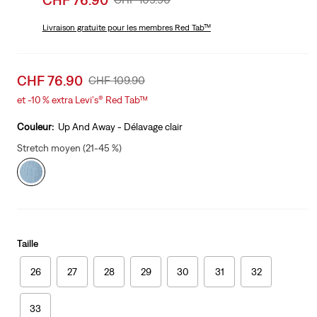
price
Price
is
Livraison gratuite
pour les membres Red Tab™
Was
Sale
CHF 76.90
Original
CHF 109.90
price
Price
et -10 % extra Levi's® Red Tab™
is
Was
Couleur:
Up And Away - Délavage clair
Stretch moyen (21-45 %)
Taille
26
27
28
29
30
31
32
33