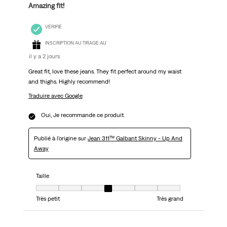
Amazing fit!
VÉRIFIÉ
INSCRIPTION AU TIRAGE AU
il y a 2 jours
Great fit, love these jeans. They fit perfect around my waist
and thighs. Highly recommend!
Traduire avec Google
Oui, Je recommande ce produit.
Publié à l'origine sur
Jean 311™ Galbant Skinny - Up And
Away
Taille
Taille, 4 sur 7, où 1 est égal à Très petit et 7 est égal à Très grand
Très petit
Très grand