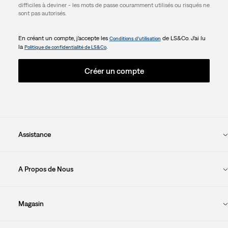
difficiles à deviner - les mots de passe couramment utilisés ou risqués ne
sont pas autorisés.
En créant un compte, j’accepte les
de LS&Co. J’ai lu
Conditions d’utilisation
la
.
Politique de confidentialité de LS&Co
Créer un compte
Assistance
A Propos de Nous
Magasin