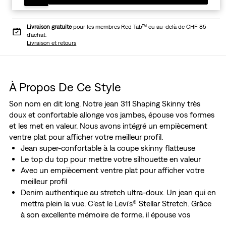
Livraison gratuite
pour les membres Red Tab™ ou au-delà de CHF 85
d’achat.
Livraison et retours
À Propos De Ce Style
Son nom en dit long. Notre jean 311 Shaping Skinny très
doux et confortable allonge vos jambes, épouse vos formes
et les met en valeur. Nous avons intégré un empiècement
ventre plat pour afficher votre meilleur profil.
Jean super-confortable à la coupe skinny flatteuse
Le top du top pour mettre votre silhouette en valeur
Avec un empiècement ventre plat pour afficher votre
meilleur profil
Denim authentique au stretch ultra-doux. Un jean qui en
mettra plein la vue. C’est le Levi's® Stellar Stretch. Grâce
à son excellente mémoire de forme, il épouse vos
courbes et suit vos mouvements, sans se relâcher ou se