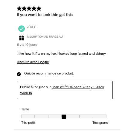
5 sur 5 étoiles.
If you want to look thin get this
VÉRIFIÉ
INSCRIPTION AU TIRAGE AU
il y a 10 jours
I like how it fits on my leg. I looked long legged and skinny
Traduire avec Google
Oui, Je recommande ce produit.
Publié à l'origine sur
Jean 311™ Galbant Skinny - Black
Worn In
Taille
Taille, 4 sur 7, où 1 est égal à Très petit et 7 est égal à Très grand
Très petit
Très grand