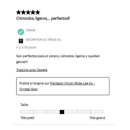
5 sur 5 étoiles.
Cómodos, ligeros,… perfectos!!
VÉRIFIÉ
INSCRIPTION AU TIRAGE AU
il y a 10 jours
Son perfectos para el verano, cómodos, ligeros y quedan
genial!!!
Traduire avec Google
Publié à l'origine sur
Pantalon Cinch Wide Leg lin -
Crystal Grey
Taille
Taille, 4 sur 7, où 1 est égal à Très petit et 7 est égal à Très grand
Très petit
Très grand