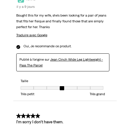
il y a 9 jours
Bought this for my wife, she's been looking for a pair of jeans
that fits her fisique and finally found those that are simply
perfect for her. Thanks
Traduire avec Google
Oui, Je recommande ce produit.
Publié à l'origine sur
Jean Cinch Wide Leg Lightweight -
Pass The Parcel
Taille
Taille, 4 sur 7, où 1 est égal à Très petit et 7 est égal à Très grand
Très petit
Très grand
5 sur 5 étoiles.
I'm sorry I don't have them.