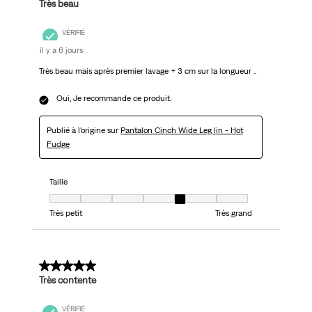
Très beau
VÉRIFIÉ
il y a 6 jours
Très beau mais après premier lavage + 3 cm sur la longueur ..
Oui, Je recommande ce produit.
Publié à l'origine sur
Pantalon Cinch Wide Leg lin - Hot
Fudge
Taille
Taille, 5 sur 7, où 1 est égal à Très petit et 7 est égal à Très grand
Très petit
Très grand
5 sur 5 étoiles.
Très contente
VÉRIFIÉ