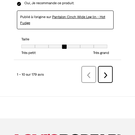
Oui, Je recommande ce produit.
Publié à l'origine sur
Pantalon Cinch Wide Leg lin - Hot
Fudge
Taille
Taille, 4 sur 7, où 1 est égal à Très petit et 7 est égal à Très grand
Très petit
Très grand
1 – 10 sur 179 avis
Précédentavis
Suivant
avis