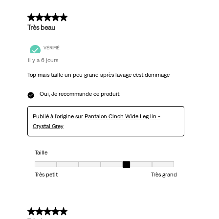
avis.
5 sur 5 étoiles.
Très beau
VÉRIFIÉ
il y a 6 jours
Top mais taille un peu grand après lavage c’est dommage
Oui, Je recommande ce produit.
Publié à l'origine sur
Pantalon Cinch Wide Leg lin -
Crystal Grey
Taille
Taille, 5 sur 7, où 1 est égal à Très petit et 7 est égal à Très grand
Très petit
Très grand
5 sur 5 étoiles.