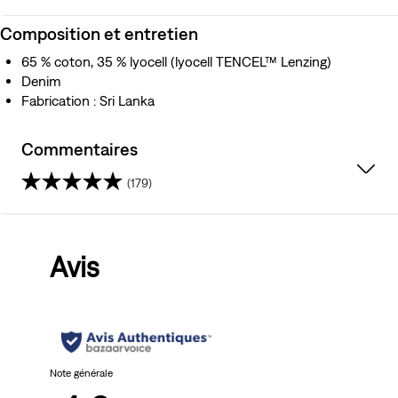
Composition et entretien
65 % coton, 35 % lyocell (lyocell TENCEL™ Lenzing)
Denim
Fabrication : Sri Lanka
Commentaires
(179)
4.6
sur
Avis
5
étoiles.
179
avis
Note générale