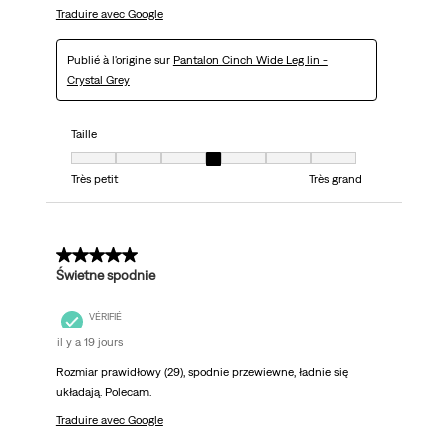
Traduire avec Google
Publié à l'origine sur
Pantalon Cinch Wide Leg lin -
Crystal Grey
Taille
Taille, 4 sur 7, où 1 est égal à Très petit et 7 est égal à Très grand
Très petit
Très grand
5 sur 5 étoiles.
Świetne spodnie
VÉRIFIÉ
il y a 19 jours
Rozmiar prawidłowy (29), spodnie przewiewne, ładnie się
układają. Polecam.
Traduire avec Google