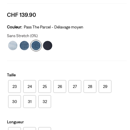
Sale
CHF 139.90
price
is
Couleur:
Pass The Parcel - Délavage moyen
Sans Stretch (0%)
Taille
23
24
25
26
27
28
29
30
31
32
Longueur