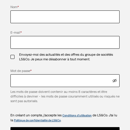
Nom
*
E-mail
*
Envoyez-moi des actualités et des offres du groupe de sociétés
LS&Co. Je peux me désabonner à tout moment.
Mot de passe
*
Les mots de passe doivent contenir au moins 8 caractères et être
difficiles à deviner - les mots de passe couramment utilisés ou risqués ne
sont pas autorisés.
En créant un compte, j’accepte les
de LS&Co. J’ai lu
Conditions d’utilisation
la
.
Politique de confidentialité de LS&Co