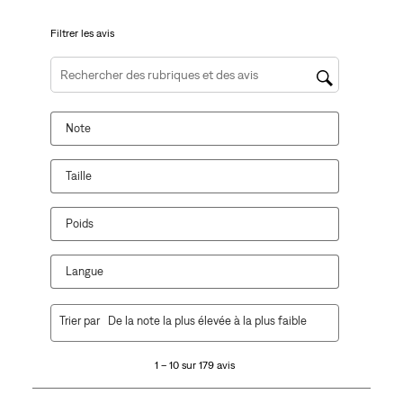
Filtrer les avis
Zone de recherche de sujet et d'avis
Note
Taille
Poids
Langue
1
Trier par
De la note la plus élevée à la plus faible
à
10
1 – 10 sur 179 avis
sur
179