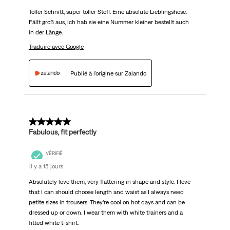
Toller Schnitt, super toller Stoff. Eine absolute Lieblingshose.
Fällt groß aus, ich hab sie eine Nummer kleiner bestellt auch
in der Länge.
Traduire avec Google
Publié à l'origine sur Zalando
5 sur 5 étoiles.
Fabulous, fit perfectly
VÉRIFIÉ
il y a 15 jours
Absolutely love them, very flattering in shape and style. I love
that I can should choose length and waist as I always need
petite sizes in trousers. They’re cool on hot days and can be
dressed up or down. I wear them with white trainers and a
fitted white t-shirt.