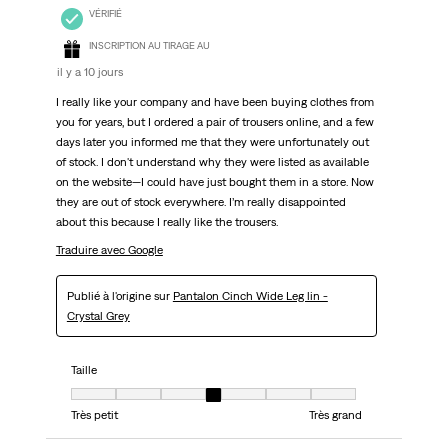
VÉRIFIÉ
INSCRIPTION AU TIRAGE AU
il y a 10 jours
I really like your company and have been buying clothes from
you for years, but I ordered a pair of trousers online, and a few
days later you informed me that they were unfortunately out
of stock. I don't understand why they were listed as available
on the website—I could have just bought them in a store. Now
they are out of stock everywhere. I’m really disappointed
about this because I really like the trousers.
Traduire avec Google
Publié à l'origine sur
Pantalon Cinch Wide Leg lin -
Crystal Grey
Taille
Taille, 4 sur 7, où 1 est égal à Très petit et 7 est égal à Très grand
Très petit
Très grand