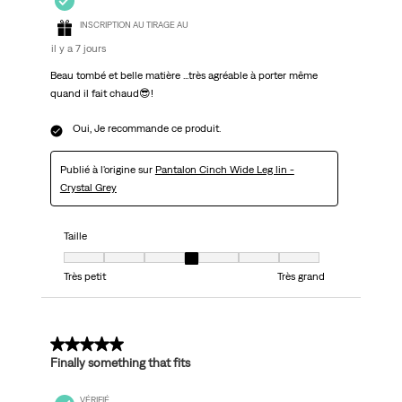
INSCRIPTION AU TIRAGE AU
il y a 7 jours
Beau tombé et belle matière ...très agréable à porter même
quand il fait chaud😎!
Oui, Je recommande ce produit.
Publié à l'origine sur
Pantalon Cinch Wide Leg lin -
Crystal Grey
Taille
Taille, 4 sur 7, où 1 est égal à Très petit et 7 est égal à Très grand
Très petit
Très grand
5 sur 5 étoiles.
Finally something that fits
VÉRIFIÉ