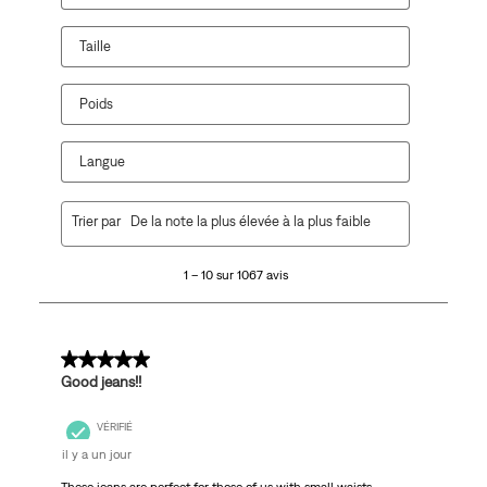
Taille
Poids
Langue
1
Trier par
De la note la plus élevée à la plus faible
à
10
1 – 10 sur 1067 avis
sur
1067
avis.
5 sur 5 étoiles.
Good jeans!!
VÉRIFIÉ
il y a un jour