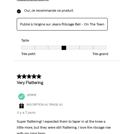
Oui, Je recommande ce produit.
Publié à l'origine sur Jeans Ribcage Bell - On The Town
Taille
Taille, 4 sur 7, où 1 est égal à Très petit et 7 est égal à Très grand
Très petit
Très grand
5 sur 5 étoiles.
Very Flattering
VÉRIFIÉ
INSCRIPTION AU TIRAGE AU
il y a 7 jours
Super flattering! I expected them to taper in at the knee a
little more, but they were still flattering. I love the ribcage rise
with my long torso.