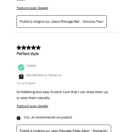
Traduire avec Google
Publié à l'origine sur Jeans Ribcage Bell - Sonoma Train
5 sur 5 étoiles.
Perfect style
VÉRIFIÉ
INSCRIPTION AU TIRAGE AU
il y a 5 jours
So flattering and easy to style! Love that I can dress them up
or wear them casually.
Traduire avec Google
Oui, Je recommande ce produit.
Publié à l'origine sur
Jean Ribcage Patte d’eph - Romantic