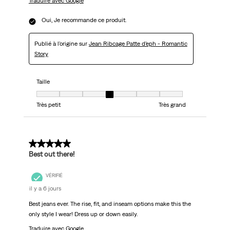
Traduire avec Google
Oui, Je recommande ce produit.
Publié à l'origine sur
Jean Ribcage Patte d’eph - Romantic
Story
Taille
Taille, 4 sur 7, où 1 est égal à Très petit et 7 est égal à Très grand
Très petit
Très grand
5 sur 5 étoiles.
Best out there!
VÉRIFIÉ
il y a 6 jours
Best jeans ever. The rise, fit, and inseam options make this the
only style I wear! Dress up or down easily.
Traduire avec Google