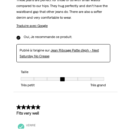
These jeans are perfect for those of us with small waists
compared to our hips. They hug perfectly and don’t have the
waistband gap that other jeans do. There are also a softer
denim and very comfortable to wear.
Traduire avec Google
Oui, Je recommande ce produit.
Publié à l'origine sur
Jean Ribcage Patte d’eph - Next
Saturday No Crease
Taille
Taille, 4 sur 7, où 1 est égal à Très petit et 7 est égal à Très grand
Très petit
Très grand
5 sur 5 étoiles.
Fits very well
VÉRIFIÉ