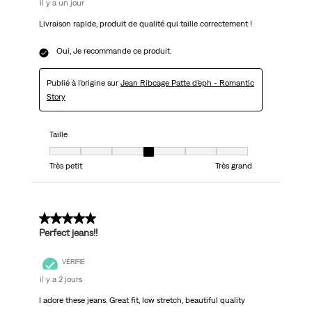
il y a un jour
Livraison rapide, produit de qualité qui taille correctement !
Oui, Je recommande ce produit.
Publié à l'origine sur
Jean Ribcage Patte d’eph - Romantic
Story
Taille
Taille, 4 sur 7, où 1 est égal à Très petit et 7 est égal à Très grand
Très petit
Très grand
5 sur 5 étoiles.
Perfect jeans!!
VÉRIFIÉ
il y a 2 jours
I adore these jeans. Great fit, low stretch, beautiful quality