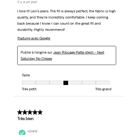
il y a un jour
I love it! Levi's jeans. The fit is always perfect, the fabric is high
quality, and they're incredibly comfortable. I keep coming
back because I know I can count on the great fit and
durability. Highly recommend!
Traduire avec Google
Publié à l'origine sur
Jean Ribcage Patte d’eph - Next
Saturday No Crease
Taille
Taille, 4 sur 7, où 1 est égal à Très petit et 7 est égal à Très grand
Très petit
Très grand
5 sur 5 étoiles.
Très bien
VÉRIFIÉ