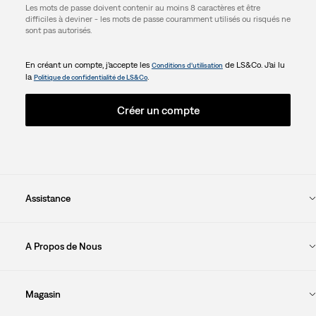
Les mots de passe doivent contenir au moins 8 caractères et être
difficiles à deviner - les mots de passe couramment utilisés ou risqués ne
sont pas autorisés.
En créant un compte, j’accepte les
de LS&Co. J’ai lu
Conditions d’utilisation
la
.
Politique de confidentialité de LS&Co
Créer un compte
Assistance
A Propos de Nous
Magasin