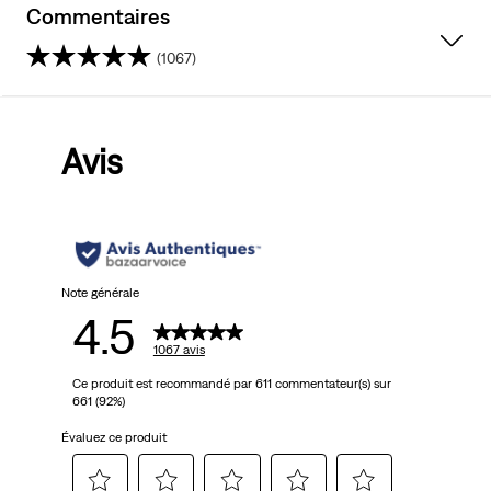
Commentaires
(1067)
4.5
sur
Avis
5
étoiles.
1067
avis
Note générale
4.5
1067 avis
Ce produit est recommandé par 611 commentateur(s) sur
661 (92%)
Évaluez ce produit