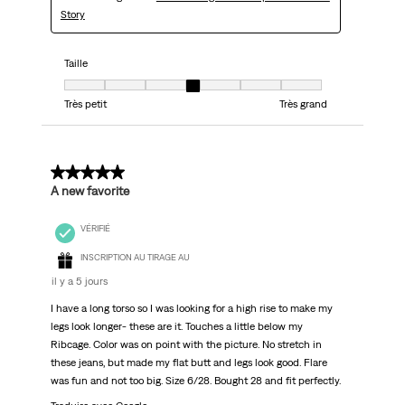
Story
Taille
Taille, 4 sur 7, où 1 est égal à Très petit et 7 est égal à Très grand
Très petit
Très grand
5 sur 5 étoiles.
A new favorite
VÉRIFIÉ
INSCRIPTION AU TIRAGE AU
il y a 5 jours
I have a long torso so I was looking for a high rise to make my
legs look longer- these are it. Touches a little below my
Ribcage. Color was on point with the picture. No stretch in
these jeans, but made my flat butt and legs look good. Flare
was fun and not too big. Size 6/28. Bought 28 and fit perfectly.