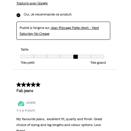
Traduire avec Google
Oui, Je recommande ce produit.
Publié à l'origine sur
Jean Ribcage Patte d’eph - Next
Saturday No Crease
Taille
Taille, 5 sur 7, où 1 est égal à Très petit et 7 est égal à Très grand
Très petit
Très grand
5 sur 5 étoiles.
Fab jeans
VÉRIFIÉ
il y a 4 jours
My favourite jeans... excellent fit, quality and finish. Great
choice of sizing and leg lengths and colour options. Love
them!