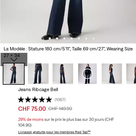
La Modèle : Stature 180 cm/5'11", Taille 69 cm/27", Wearing Size
27 x 34
Jeans Ribcage Bell
(1067)
Sale
CHF 75.00
Original
CHF 149.90
price
Price
29%
de moins
sur le prix le plus bas sur 30 jours (CHF
is
Was
104.90)
Livraison gratuite
pour les membres Red Tab™