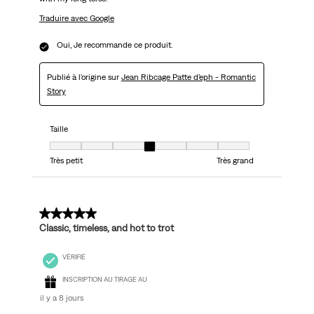
Traduire avec Google
Oui, Je recommande ce produit.
Publié à l'origine sur
Jean Ribcage Patte d’eph - Romantic
Story
Taille
Taille, 4 sur 7, où 1 est égal à Très petit et 7 est égal à Très grand
Très petit
Très grand
5 sur 5 étoiles.
Classic, timeless, and hot to trot
VÉRIFIÉ
INSCRIPTION AU TIRAGE AU
il y a 8 jours