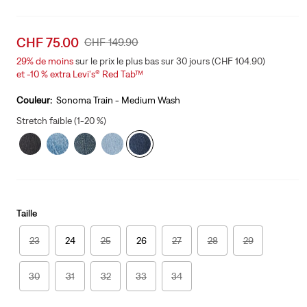
Sale
CHF 75.00
Original
CHF 149.90
price
Price
29%
de moins
sur le prix le plus bas sur 30 jours (CHF 104.90)
is
Was
et -10 % extra Levi's® Red Tab™
Couleur:
Sonoma Train - Medium Wash
Stretch faible (1-20 %)
Taille
23
24
25
26
27
28
29
30
31
32
33
34