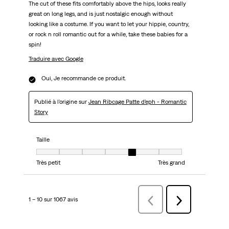
The cut of these fits comfortably above the hips, looks really
great on long legs, and is just nostalgic enough without
looking like a costume. If you want to let your hippie, country,
or rock n roll romantic out for a while, take these babies for a
spin!
Traduire avec Google
Oui, Je recommande ce produit.
Publié à l'origine sur
Jean Ribcage Patte d’eph - Romantic
Story
Taille
Taille, 5 sur 7, où 1 est égal à Très petit et 7 est égal à Très grand
Très petit
Très grand
1 – 10 sur 1067 avis
Précédentavis
Suivant
avis