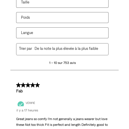
Taille
Poids
Langue
1
Trier par
De la note la plus élevée à la plus faible
à
10
1 – 10 sur 753 avis
sur
753
avis.
5 sur 5 étoiles.
Fab
VÉRIFIÉ
il y a 17 heures
Great jeans so comfy I’m not generally a jeans wearer but love
these Not too thick Fit is perfect and length Definitely good to