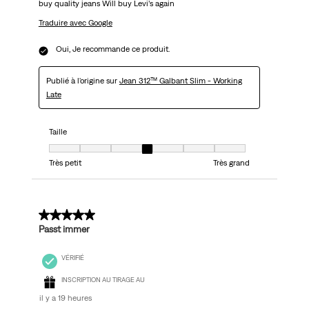
buy quality jeans Will buy Levi’s again
Traduire avec Google
Oui, Je recommande ce produit.
Publié à l'origine sur
Jean 312™ Galbant Slim - Working
Late
Taille
Taille, 4 sur 7, où 1 est égal à Très petit et 7 est égal à Très grand
Très petit
Très grand
5 sur 5 étoiles.
Passt immer
VÉRIFIÉ
INSCRIPTION AU TIRAGE AU
il y a 19 heures