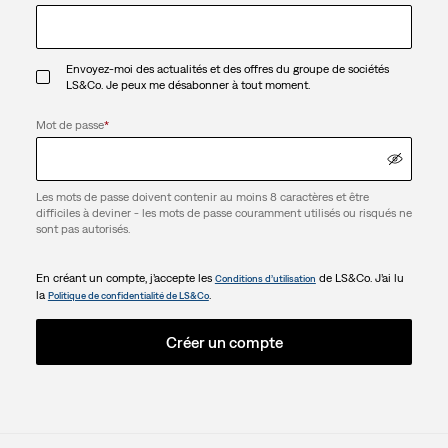
Envoyez-moi des actualités et des offres du groupe de sociétés
LS&Co. Je peux me désabonner à tout moment.
Mot de passe
*
Les mots de passe doivent contenir au moins 8 caractères et être
difficiles à deviner - les mots de passe couramment utilisés ou risqués ne
sont pas autorisés.
En créant un compte, j’accepte les
de LS&Co. J’ai lu
Conditions d’utilisation
la
.
Politique de confidentialité de LS&Co
Créer un compte