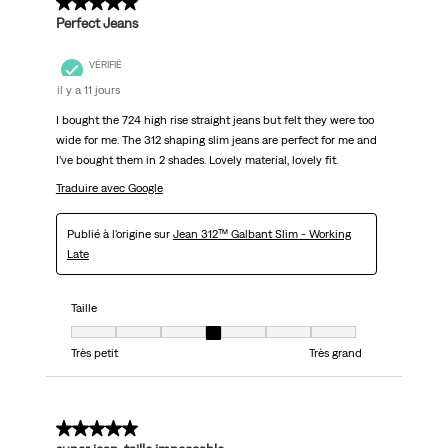
5 sur 5 étoiles.
Perfect Jeans
VÉRIFIÉ
il y a 11 jours
I bought the 724 high rise straight jeans but felt they were too
wide for me. The 312 shaping slim jeans are perfect for me and
I’ve bought them in 2 shades. Lovely material, lovely fit.
Traduire avec Google
Publié à l'origine sur
Jean 312™ Galbant Slim - Working
Late
Taille
Taille, 4 sur 7, où 1 est égal à Très petit et 7 est égal à Très grand
Très petit
Très grand
5 sur 5 étoiles.