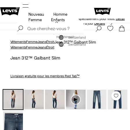
Nouveau
Homme
T PAYEZ PLUS
Levi's App. Le meilleur de Levi’s®, sur me
spécialement pour vous.
Détails
Femme
Enfants
Politique de livraison et de retours mise à jour
Détails
Rejoindre
maintenant
Rejoindre
maintenant
Switzerland
Vêtements
Femme
Jeans
Étroit
Jean 312™ Galbant Slim
Switzerland
Vêtements
Femme
Jeans
Étroit
Jean 312™ Galbant Slim
Livraison gratuite
pour les membres Red Tab™