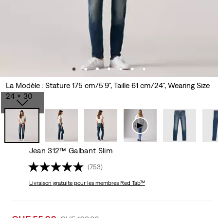
La Modèle : Stature 175 cm/5'9", Taille 61 cm/24", Wearing Size
24 x 30
Jean 312™ Galbant Slim
(753)
Livraison gratuite
pour les membres Red Tab™
Sale