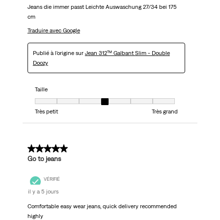
Jeans die immer passt Leichte Auswaschung 27/34 bei 175
cm
Traduire avec Google
Publié à l'origine sur
Jean 312™ Galbant Slim - Double
Doozy
Taille
Taille, 4 sur 7, où 1 est égal à Très petit et 7 est égal à Très grand
Très petit
Très grand
5 sur 5 étoiles.
Go to jeans
VÉRIFIÉ
il y a 5 jours
Comfortable easy wear jeans, quick delivery recommended
highly