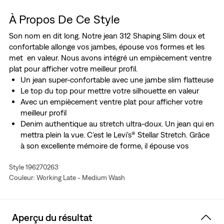
À Propos De Ce Style
Son nom en dit long. Notre jean 312 Shaping Slim doux et
confortable allonge vos jambes, épouse vos formes et les
met en valeur. Nous avons intégré un empiècement ventre
plat pour afficher votre meilleur profil.
Un jean super-confortable avec une jambe slim flatteuse
Le top du top pour mettre votre silhouette en valeur
Avec un empiècement ventre plat pour afficher votre
meilleur profil
Denim authentique au stretch ultra-doux. Un jean qui en
mettra plein la vue. C’est le Levi's® Stellar Stretch. Grâce
à son excellente mémoire de forme, il épouse vos
courbes et suit vos mouvements, sans se relâcher ou se
Style 196270263
détendre à l’excès, où que vous alliez et en toutes
Couleur: Working Late - Medium Wash
circonstances.
Pensez H2O : ce vêtement a été fabriqué avec de l’eau
recyclée ce qui nous aide à réduire notre impact sur
cette ressource limitée
Aperçu du résultat