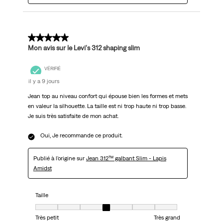
5 sur 5 étoiles.
Mon avis sur le Levi's 312 shaping slim
VÉRIFIÉ
il y a 9 jours
Jean top au niveau confort qui épouse bien les formes et mets
en valeur la silhouette. La taille est ni trop haute ni trop basse.
Je suis très satisfaite de mon achat.
Oui, Je recommande ce produit.
Publié à l'origine sur
Jean 312™ galbant Slim - Lapis
Amidst
Taille
Taille, 4 sur 7, où 1 est égal à Très petit et 7 est égal à Très grand
Très petit
Très grand