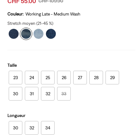
CHF 55.00
Original
CHF 109.90
price
Price
is
Was
Couleur:
Working Late - Medium Wash
Stretch moyen (21-45 %)
Taille
23
24
25
26
27
28
29
30
31
32
33
Longueur
30
32
34