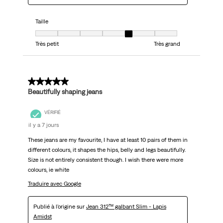
Taille
Taille, 5 sur 7, où 1 est égal à Très petit et 7 est égal à Très grand
Très petit
Très grand
5 sur 5 étoiles.
Beautifully shaping jeans
VÉRIFIÉ
il y a 7 jours
These jeans are my favourite, I have at least 10 pairs of them in
different colours, it shapes the hips, belly and legs beautifully.
Size is not entirely consistent though. I wish there were more
colours, ie white
Traduire avec Google
Publié à l'origine sur
Jean 312™ galbant Slim - Lapis
Amidst