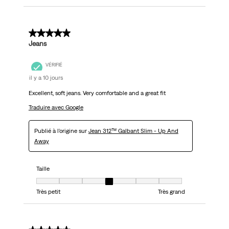
5 sur 5 étoiles.
Jeans
VÉRIFIÉ
il y a 10 jours
Excellent, soft jeans. Very comfortable and a great fit
Traduire avec Google
Publié à l'origine sur
Jean 312™ Galbant Slim - Up And
Away
Taille
Taille, 4 sur 7, où 1 est égal à Très petit et 7 est égal à Très grand
Très petit
Très grand