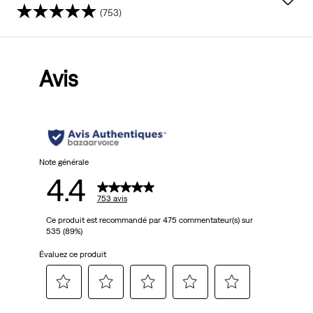
(753)
4.4
sur
Avis
5
étoiles.
753
avis
Note générale
4.4
753 avis
Ce produit est recommandé par 475 commentateur(s) sur
535 (89%)
Évaluez ce produit
Sélectionnez
Sélectionnez
Sélectionnez
Sélectionnez
Sélectionnez