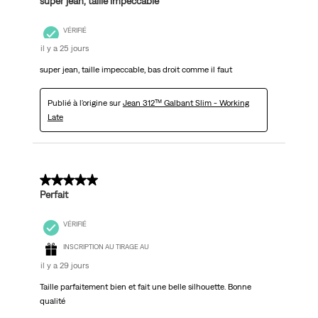
super jean, taille impeccable
VÉRIFIÉ
il y a 25 jours
super jean, taille impeccable, bas droit comme il faut
Publié à l'origine sur
Jean 312™ Galbant Slim - Working
Late
5 sur 5 étoiles.
Perfait
VÉRIFIÉ
INSCRIPTION AU TIRAGE AU
il y a 29 jours
Taille parfaitement bien et fait une belle silhouette. Bonne
qualité