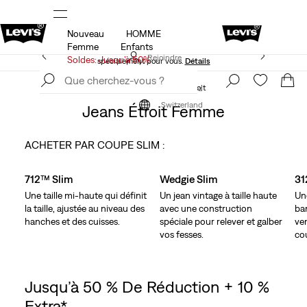
Nouveau
HOMME
Soldes: Jusqu’à 50% + 10% extra*
Détails
Femme
Enfants
Levi's App. Le meilleur de Levi’s®, sur mesure,
Rejoindre
Soldes: Jusqu’à 50%
spécialement pour vous.
Détails
maintenant
Rejoindre
maintenant
Vêtements
Femme
Jeans
Étroit
Switzerland
Switzerland
Jeans Étroit Femme
ACHETER PAR COUPE SLIM :
Skip Carousel
712™ Slim
Wedgie Slim
31
Une taille mi-haute qui définit
Un jean vintage à taille haute
Un
la taille, ajustée au niveau des
avec une construction
ba
hanches et des cuisses.
spéciale pour relever et galber
ven
vos fesses.
co
Jusqu’à 50 % De Réduction + 10 %
Extra*