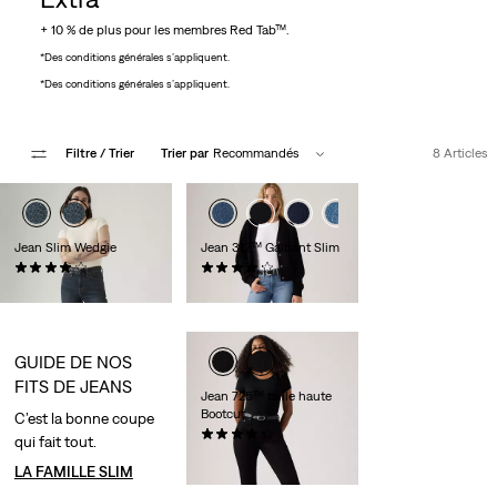
+ 10 % de plus pour les membres Red Tab™.
*Des conditions générales s’appliquent.
*Des conditions générales s’appliquent.
Filtre
/ Trier
Trier par
Recommandés
8 Articles
Jean Slim Wedgie
Jean 312™ Galbant Slim
(0)
(0)
CHF 139.90
CHF 109.90
GUIDE DE NOS
FITS DE JEANS
Jean 725™ taille haute
Bootcut
C’est la bonne coupe
(0)
qui fait tout.
CHF 119.90
LA FAMILLE SLIM