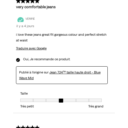
5 sur 5 étoiles.
very comfortable jeans
VÉRIFIÉ
il y a 4 jours
i love these jeans great fit gorgeous colour and perfect stretch
at waist
Traduire avec Google
Oui, Je recommande ce produit.
Publié à l'origine sur
Jean 724™ taille haute droit - Blue
Wave Mid
Taille
Taille, 4 sur 7, où 1 est égal à Très petit et 7 est égal à Très grand
Très petit
Très grand