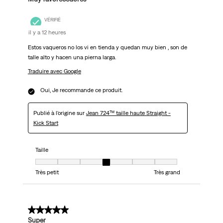
VÉRIFIÉ
il y a 12 heures
Estos vaqueros no los vi en tienda y quedan muy bien , son de
talle alto y hacen una pierna larga.
Traduire avec Google
Oui, Je recommande ce produit.
Publié à l'origine sur
Jean 724™ taille haute Straight -
Kick Start
Taille
Taille, 4 sur 7, où 1 est égal à Très petit et 7 est égal à Très grand
Très petit
Très grand
5 sur 5 étoiles.
Super