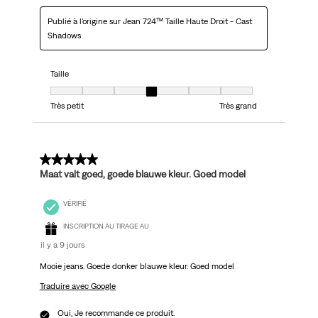
Publié à l'origine sur Jean 724™ Taille Haute Droit - Cast
Shadows
Taille
Taille, 4 sur 7, où 1 est égal à Très petit et 7 est égal à Très grand
Très petit
Très grand
5 sur 5 étoiles.
Maat valt goed, goede blauwe kleur. Goed model
VÉRIFIÉ
INSCRIPTION AU TIRAGE AU
il y a 9 jours
Mooie jeans. Goede donker blauwe kleur. Goed model
Traduire avec Google
Oui, Je recommande ce produit.