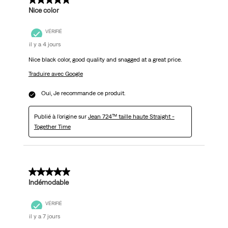
5 sur 5 étoiles.
Nice color
VÉRIFIÉ
il y a 4 jours
Nice black color, good quality and snagged at a great price.
Traduire avec Google
Oui, Je recommande ce produit.
Publié à l'origine sur
Jean 724™ taille haute Straight -
Together Time
5 sur 5 étoiles.
Indémodable
VÉRIFIÉ
il y a 7 jours