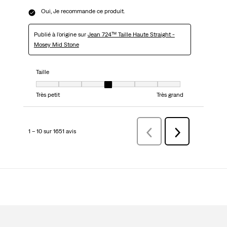
Oui, Je recommande ce produit.
Publié à l'origine sur
Jean 724™ Taille Haute Straight -
Mosey Mid Stone
Taille
Taille, 4 sur 7, où 1 est égal à Très petit et 7 est égal à Très grand
Très petit
Très grand
1 – 10 sur 1651 avis
Précédentavis
Suivant
avis