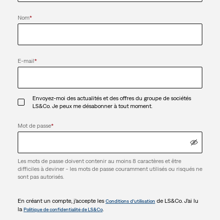
Nom
*
E-mail
*
Envoyez-moi des actualités et des offres du groupe de sociétés
LS&Co. Je peux me désabonner à tout moment.
Mot de passe
*
Les mots de passe doivent contenir au moins 8 caractères et être
difficiles à deviner - les mots de passe couramment utilisés ou risqués ne
sont pas autorisés.
En créant un compte, j’accepte les
de LS&Co. J’ai lu
Conditions d’utilisation
la
.
Politique de confidentialité de LS&Co