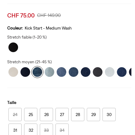
Sale
CHF 75.00
Original
CHF 149.90
price
Price
is
Was
Couleur:
Kick Start - Medium Wash
Stretch faible (1-20 %)
Stretch moyen (21-45 %)
Taille
24
25
26
27
28
29
30
31
32
33
34