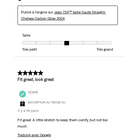
Publié à l'origine sur
Jean 724™ taille haute Straight-
Chelsea Carbon Glow 2024
Taille
Taille, 4 sur 7, où 1 est égal à Très petit et 7 est égal à Très grand
Très petit
Très grand
5 sur 5 étoiles.
Fit great, look great
VÉRIFIÉ
INSCRIPTION AU TIRAGE AU
il y a 14 jours
Fit great. A little stretch to keep them comfy, but not too
much.
Traduire avec Google