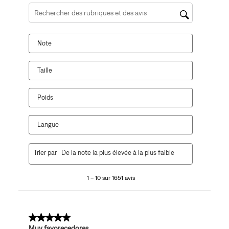
Zone de recherche de sujet et d'avis
Note
Taille
Poids
Langue
1
Trier par
De la note la plus élevée à la plus faible
à
10
1 – 10 sur 1651 avis
sur
1651
avis.
5 sur 5 étoiles.
Muy favorecedores