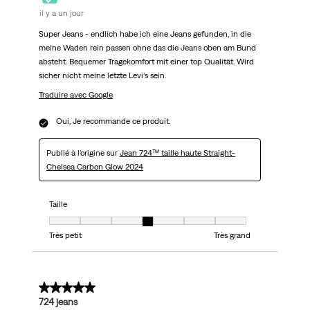
il y a un jour
Super Jeans - endlich habe ich eine Jeans gefunden, in die
meine Waden rein passen ohne das die Jeans oben am Bund
absteht. Bequemer Tragekomfort mit einer top Qualität. Wird
sicher nicht meine letzte Levi’s sein.
Traduire avec Google
Oui, Je recommande ce produit.
Publié à l'origine sur
Jean 724™ taille haute Straight-
Chelsea Carbon Glow 2024
Taille
Taille, 4 sur 7, où 1 est égal à Très petit et 7 est égal à Très grand
Très petit
Très grand
5 sur 5 étoiles.
724 jeans