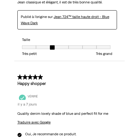
Jean classique et élégant, il est de très bonne qualité.
Publié à l'origine sur
Jean 724™ taille haute droit - Blue
Wave Dark
Taille
Taille, 3 sur 7, où 1 est égal à Très petit et 7 est égal à Très grand
Très petit
Très grand
5 sur 5 étoiles.
Happy shopper
VÉRIFIÉ
il y a 7 jours
Quality denim lovely shade of blue and perfect fit for me
Traduire avec Google
Oui, Je recommande ce produit.