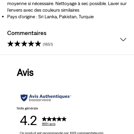
moyenne si nécessaire. Nettoyage à sec possible. Laver sur
l’envers avec des couleurs similaires
Pays d’origine : Sri Lanka, Pakistan, Turquie
Commentaires
(1651)
4.2
sur
Avis
5
étoiles.
1651
avis
Note générale
4.2
1651 avis
Ce produit est recommandé par 1001 commentateur(s)