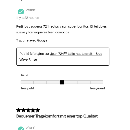
VÉRIFIÉ
il y a 22 heures
Pedí los vaqueros 724 rectos y son super bonitos! El tejido es
suave y los vaqueres bien comodos.
Traduire avec Google
Publié à l'origine sur
Jean 724™ taille haute droit - Blue
Wave Rinse
Taille
Taille, 4 sur 7, où 1 est égal à Très petit et 7 est égal à Très grand
Très petit
Très grand
5 sur 5 étoiles.
Bequemer Tragekomfort mit einer top Qualität
VÉRIFIÉ