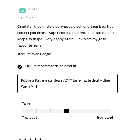
VÉRIFIÉ
il y a 3 jours
Great fit - tried in store purchased a pair and then bought a
second pair online. Super soft material with nice stretch but
keeps its shape - very happy again - Levi’s are my go to
favourite jeans
Traduire avec Google
Oui, Je recommande ce produit.
Publié à l'origine sur
Jean 724™ taille haute droit - Blue
Wave Mid
Taille
Taille, 4 sur 7, où 1 est égal à Très petit et 7 est égal à Très grand
Très petit
Très grand