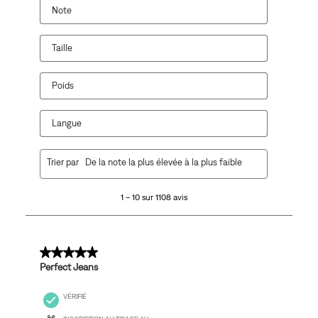
Note
Taille
Poids
Langue
1
Trier par
De la note la plus élevée à la plus faible
à
10
1 – 10 sur 1108 avis
sur
1108
avis.
5 sur 5 étoiles.
Perfect Jeans
VÉRIFIÉ