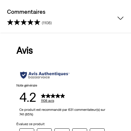
Commentaires
(1108)
4.2
sur
Avis
5
étoiles.
1108
avis
Note générale
4.2
1108 avis
Ce produit est recommandé par 631 commentateur(s) sur
741 (85%)
Évaluez ce produit