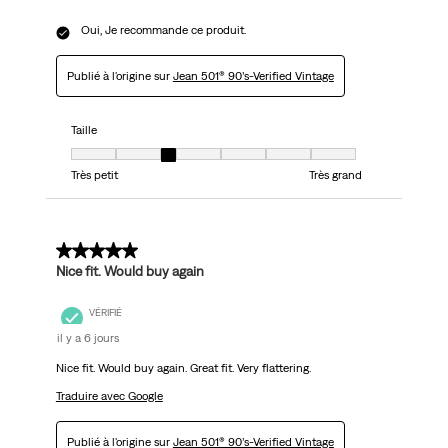
Oui, Je recommande ce produit.
Publié à l'origine sur
Jean 501® 90’s-Verified Vintage
Taille
Taille, 3 sur 7, où 1 est égal à Très petit et 7 est égal à Très grand
Très petit
Très grand
5 sur 5 étoiles.
Nice fit. Would buy again
VÉRIFIÉ
il y a 6 jours
Nice fit. Would buy again. Great fit. Very flattering.
Traduire avec Google
Publié à l'origine sur
Jean 501® 90’s-Verified Vintage