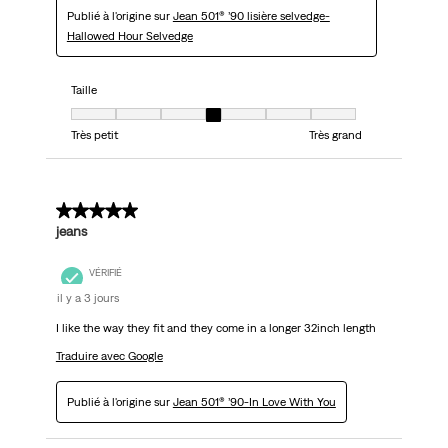
Publié à l'origine sur
Jean 501® ’90 lisière selvedge-
Hallowed Hour Selvedge
Taille
Taille, 4 sur 7, où 1 est égal à Très petit et 7 est égal à Très grand
Très petit
Très grand
5 sur 5 étoiles.
jeans
VÉRIFIÉ
il y a 3 jours
I like the way they fit and they come in a longer 32inch length
Traduire avec Google
Publié à l'origine sur
Jean 501® ’90-In Love With You