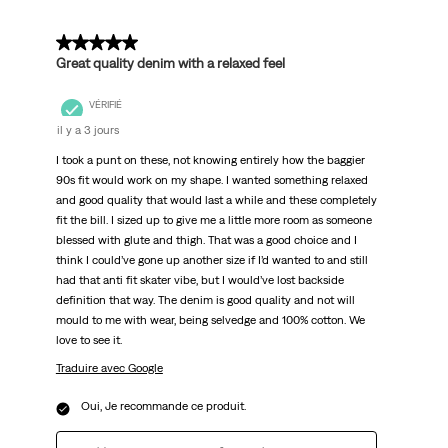
5 sur 5 étoiles.
Great quality denim with a relaxed feel
VÉRIFIÉ
il y a 3 jours
I took a punt on these, not knowing entirely how the baggier
90s fit would work on my shape. I wanted something relaxed
and good quality that would last a while and these completely
fit the bill. I sized up to give me a little more room as someone
blessed with glute and thigh. That was a good choice and I
think I could’ve gone up another size if I’d wanted to and still
had that anti fit skater vibe, but I would’ve lost backside
definition that way. The denim is good quality and not will
mould to me with wear, being selvedge and 100% cotton. We
love to see it.
Traduire avec Google
Oui, Je recommande ce produit.