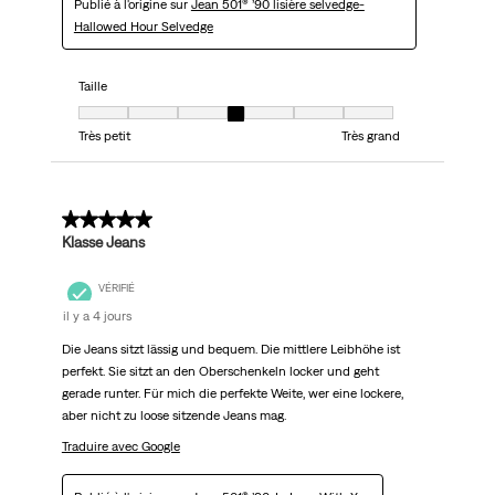
Publié à l'origine sur
Jean 501® ’90 lisière selvedge-
Hallowed Hour Selvedge
Taille
Taille, 4 sur 7, où 1 est égal à Très petit et 7 est égal à Très grand
Très petit
Très grand
5 sur 5 étoiles.
Klasse Jeans
VÉRIFIÉ
il y a 4 jours
Die Jeans sitzt lässig und bequem. Die mittlere Leibhöhe ist
perfekt. Sie sitzt an den Oberschenkeln locker und geht
gerade runter. Für mich die perfekte Weite, wer eine lockere,
aber nicht zu loose sitzende Jeans mag.
Traduire avec Google