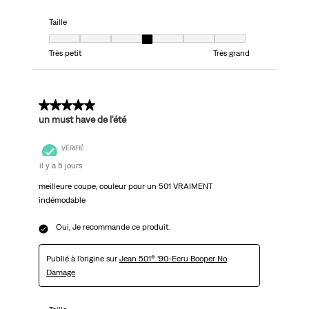
Taille
Taille, 4 sur 7, où 1 est égal à Très petit et 7 est égal à Très grand
Très petit
Très grand
5 sur 5 étoiles.
un must have de l'été
VÉRIFIÉ
il y a 5 jours
meilleure coupe, couleur pour un 501 VRAIMENT
indémodable
Oui, Je recommande ce produit.
Publié à l'origine sur
Jean 501® ’90-Ecru Booper No
Damage