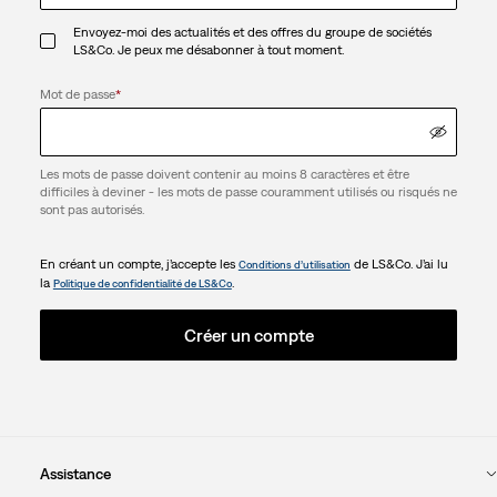
Envoyez-moi des actualités et des offres du groupe de sociétés
LS&Co. Je peux me désabonner à tout moment.
Mot de passe
*
Les mots de passe doivent contenir au moins 8 caractères et être
difficiles à deviner - les mots de passe couramment utilisés ou risqués ne
sont pas autorisés.
En créant un compte, j’accepte les
de LS&Co. J’ai lu
Conditions d’utilisation
la
.
Politique de confidentialité de LS&Co
Créer un compte
Assistance