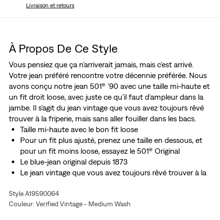
Livraison et retours
À Propos De Ce Style
Vous pensiez que ça n’arriverait jamais, mais c’est arrivé.
Votre jean préféré rencontre votre décennie préférée. Nous
avons conçu notre jean 501® ’90 avec une taille mi-haute et
un fit droit loose, avec juste ce qu’il faut d’ampleur dans la
jambe. Il s’agit du jean vintage que vous avez toujours rêvé
trouver à la friperie, mais sans aller fouiller dans les bacs.
Taille mi-haute avec le bon fit loose
Pour un fit plus ajusté, prenez une taille en dessous, et
pour un fit moins loose, essayez le 501® Original
Le blue-jean original depuis 1873
Le jean vintage que vous avez toujours rêvé trouver à la
friperie, mais sans aller fouiller dans les bacs
Style A19590064
Pensez H2O : ce vêtement a été fabriqué avec de l’eau
Couleur: Verified Vintage - Medium Wash
recyclée ce qui nous aide à réduire notre impact sur
cette ressource limitée