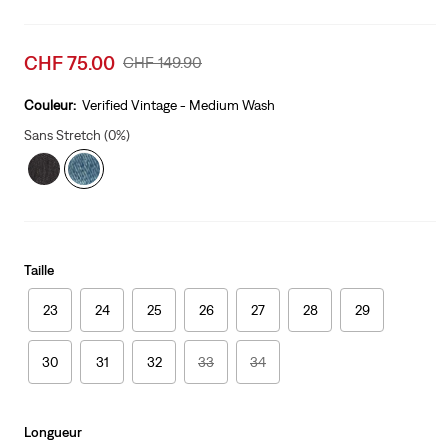
Sale
CHF 75.00
Original
CHF 149.90
price
Price
is
Was
Couleur:
Verified Vintage - Medium Wash
Sans Stretch (0%)
Taille
23
24
25
26
27
28
29
30
31
32
33
34
Longueur