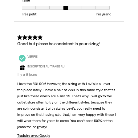
Taille
Taille, 4 sur 7, où 1 est égal à Très petit et 7 est égal à Très grand
Très petit
Très grand
5 sur 5 étoiles.
Good but please be consistent in your sizing!
VÉRIFIÉ
INSCRIPTION AU TIRAGE AU
il y a 6 jours
I love the 501 90s! However, the sizing with Levi’s is all over
the place lately! I have a pair of 27s’s in this same style that fit
just like these which are a size 29. That’s why I will go to the
outlet store often to try on the different styles, because they
are so inconsistent with sizing! Levi’s, you really need to
improve on that having said that, I am very happy with these. I
will wear them for years to come. You can’t beat 100% cotton
jeans for longevity!
Traduire avec Google