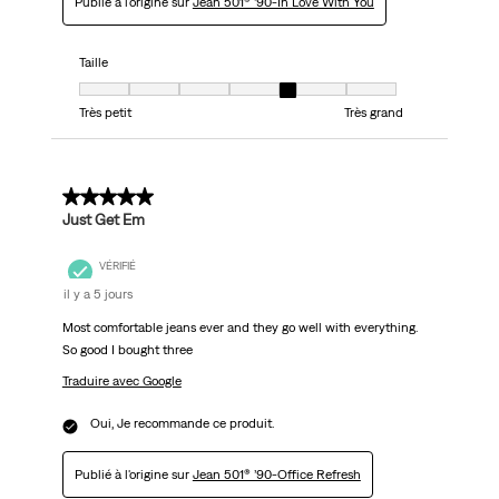
Publié à l'origine sur
Jean 501® ’90-In Love With You
Taille
Taille, 5 sur 7, où 1 est égal à Très petit et 7 est égal à Très grand
Très petit
Très grand
5 sur 5 étoiles.
Just Get Em
VÉRIFIÉ
il y a 5 jours
Most comfortable jeans ever and they go well with everything.
So good I bought three
Traduire avec Google
Oui, Je recommande ce produit.
Publié à l'origine sur
Jean 501® ’90-Office Refresh