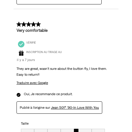
5 sur 5 étoiles.
Very comfortable
VÉRIFIÉ
INSCRIPTION AU TIRAGE AU
il y a 7 jours
They are great, wasn’t sure about the button fly, I love them.
Easy to return!!
Traduire avec Google
Oui, Je recommande ce produit.
Publié à l'origine sur
Jean 501® ’90-In Love With You
Taille
Taille, 5 sur 7, où 1 est égal à Très petit et 7 est égal à Très grand