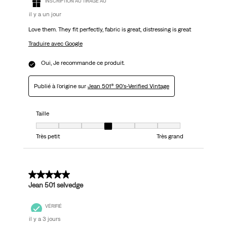
INSCRIPTION AU TIRAGE AU
il y a un jour
Love them. They fit perfectly, fabric is great, distressing is great
Traduire avec Google
Oui, Je recommande ce produit.
Publié à l'origine sur
Jean 501® 90’s-Verified Vintage
Taille
Taille, 4 sur 7, où 1 est égal à Très petit et 7 est égal à Très grand
Très petit
Très grand
5 sur 5 étoiles.
Jean 501 selvedge
VÉRIFIÉ
il y a 3 jours