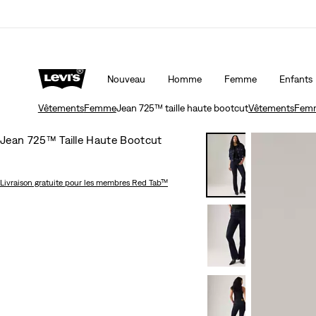
Nouveau
Homme
Femme
Enfants
Vêtements
Femme
Jean 725™ taille haute bootcut
Vêtements
Fem
Jean 725™ Taille Haute Bootcut
Livraison gratuite
pour les membres Red Tab™