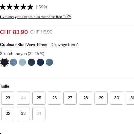
(1599)
Livraison gratuite
pour les membres Red Tab™
Sale
CHF 83.90
Original
CHF 119.90
price
Price
is
Was
Couleur:
Blue Wave Rinse - Délavage foncé
Stretch moyen (21-45 %)
Taille
23
24
25
26
27
28
29
30
3
32
33
34