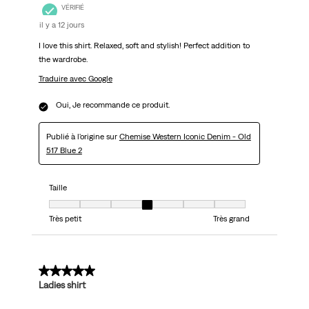
VÉRIFIÉ
il y a 12 jours
I love this shirt. Relaxed, soft and stylish! Perfect addition to
the wardrobe.
Traduire avec Google
Oui, Je recommande ce produit.
Publié à l'origine sur
Chemise Western Iconic Denim - Old
517 Blue 2
Taille
Taille, 4 sur 7, où 1 est égal à Très petit et 7 est égal à Très grand
Très petit
Très grand
5 sur 5 étoiles.
Ladies shirt