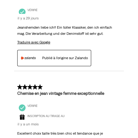
VÉRIFIÉ
il y a 29 jours
Jeanshemden liebe ich!! Ein toller Klassiker, den ich einfach
mag. Die Verarbeitung und der Denimstoff ist sehr gut.
Traduire avec Google
Publié à l'origine sur Zalando
5 sur 5 étoiles.
Chemise en jean vintage femme exceptionnelle
VÉRIFIÉ
INSCRIPTION AU TIRAGE AU
il y a un mois
Excellent choix taille très bien chic et tendance que je