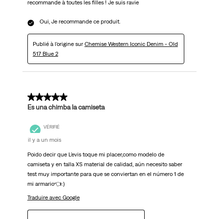
recommande à toutes les filles ! Je suis ravie
Oui, Je recommande ce produit.
Publié à l'origine sur
Chemise Western Iconic Denim - Old
517 Blue 2
5 sur 5 étoiles.
Es una chimba la camiseta
VÉRIFIÉ
il y a un mois
Poido decir que L'evis toque mi placer,como modelo de
camiseta y en talla XS material de calidad, aún necesito saber
test muy importante para que se conviertan en el número 1 de
mi armario👈:)
Traduire avec Google