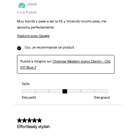
VÉRIFIÉ
il y a 11 jours
Muy bonita y pese a ser la XS y trniendo mucho peso, me
abrocha perfectamente.
Traduire avec Google
Oui, Je recommande ce produit.
Publié à l'origine sur
Chemise Western Iconic Denim - Old
517 Blue 2
Taille
Taille, 4 sur 7, où 1 est égal à Très petit et 7 est égal à Très grand
Très petit
Très grand
5 sur 5 étoiles.
Effortlessly stylish