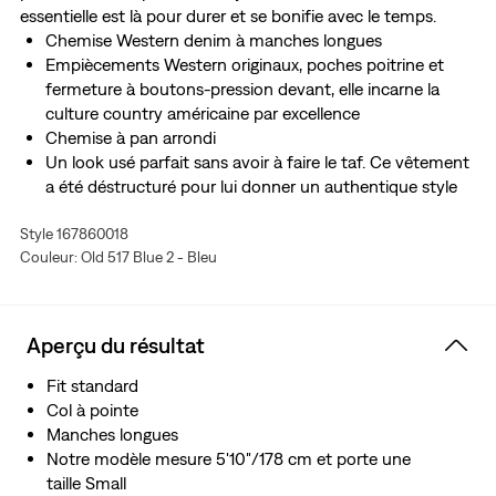
essentielle est là pour durer et se bonifie avec le temps.
Chemise Western denim à manches longues
Empiècements Western originaux, poches poitrine et
fermeture à boutons-pression devant, elle incarne la
culture country américaine par excellence
Chemise à pan arrondi
Un look usé parfait sans avoir à faire le taf. Ce vêtement
a été déstructuré pour lui donner un authentique style
vintage.
Style 167860018
De meilleurs vêtements. Un meilleur choix. Ce vêtement
Couleur: Old 517 Blue 2 - Bleu
comprend des fibres de coton recyclé post-industriel
Cet article Lightweight est fabriqué dans une matière
toute douce, plus confortable et plus légère que les
tissus habituels
Aperçu du résultat
Fit standard
Col à pointe
Manches longues
Notre modèle mesure 5'10"/178 cm et porte une
taille Small