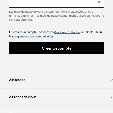
Les mots de passe doivent contenir au moins 8 caractères et être
difficiles à deviner - les mots de passe couramment utilisés ou risqués ne
sont pas autorisés.
En créant un compte, j’accepte les
de LS&Co. J’ai lu
Conditions d’utilisation
la
.
Politique de confidentialité de LS&Co
Créer un compte
Assistance
A Propos de Nous