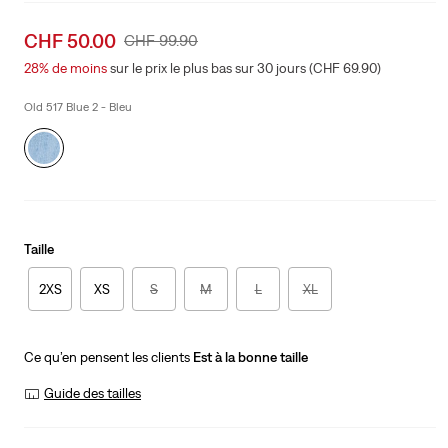
Sale
CHF 50.00
Original
CHF 99.90
price
Price
28%
de moins
sur le prix le plus bas sur 30 jours (CHF 69.90)
is
Was
Old 517 Blue 2 - Bleu
Taille
2XS
XS
S
M
L
XL
Ce qu’en pensent les clients
Est à la bonne taille
Guide des tailles