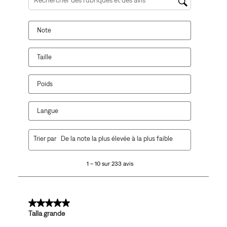
Zone de recherche de sujet et d'avis
Note
Taille
Poids
Langue
1
Trier par
De la note la plus élevée à la plus faible
à
10
1 – 10 sur 233 avis
sur
233
avis.
5 sur 5 étoiles.
Talla grande