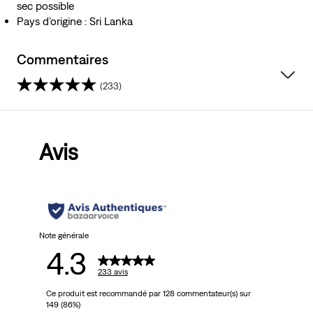
sec possible
Pays d’origine : Sri Lanka
Commentaires
(233)
4.3
sur
Avis
5
étoiles.
233
avis
Note générale
4.3
233 avis
Ce produit est recommandé par 128 commentateur(s) sur
149 (86%)