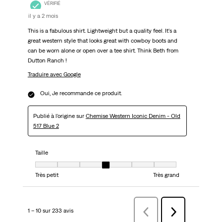
VÉRIFIÉ
il y a 2 mois
This is a fabulous shirt. Lightweight but a quality feel. It's a
great western style that looks great with cowboy boots and
can be worn alone or open over a tee shirt. Think Beth from
Dutton Ranch !
Traduire avec Google
Oui, Je recommande ce produit.
Publié à l'origine sur
Chemise Western Iconic Denim - Old
517 Blue 2
Taille
Taille, 4 sur 7, où 1 est égal à Très petit et 7 est égal à Très grand
Très petit
Très grand
1 – 10 sur 233 avis
Précédentavis
Suivant
avis