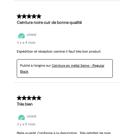
5 sur 5 étoiles.
Ceinture noire cuir de bonne qualité
VÉRIFIÉ
il y a 4 mois
Expédition et réception comme il faut très bon produit
Publié à l'origine sur
Ceinture en métal Seine - Regular
Black
5 sur 5 étoiles.
Très bien
VÉRIFIÉ
il y a 5 mois
Belle qualité. Conforme à la description . Très satisfait de mon