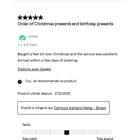
5 sur 5 étoiles.
Order of Christmas presents and birthday presents
VÉRIFIÉ
il y a 6 mois
Bought a few bit over Christmas and the service was excellent.
Arrived within a few days of ordering.
Traduire avec Google
Oui, Je recommande ce produit.
Produit utilisé depuis :
27.12.2025
Publié à l'origine sur
Ceinture Ashland Metal - Brown
Taille
Taille, 4 sur 7, où 1 est égal à Très petit et 7 est égal à Très grand
Très petit
Très grand