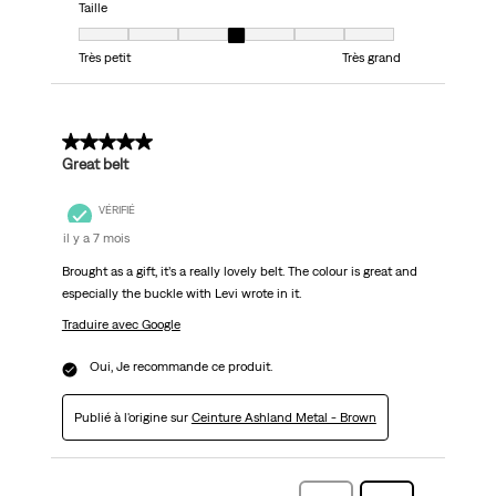
Taille
Taille, 4 sur 7, où 1 est égal à Très petit et 7 est égal à Très grand
Très petit
Très grand
5 sur 5 étoiles.
Great belt
VÉRIFIÉ
il y a 7 mois
Brought as a gift, it’s a really lovely belt. The colour is great and
especially the buckle with Levi wrote in it.
Traduire avec Google
Oui, Je recommande ce produit.
Publié à l'origine sur
Ceinture Ashland Metal - Brown