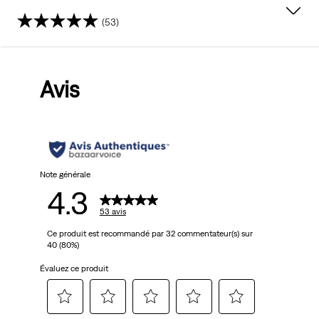
(53)
4.3
sur
Avis
5
étoiles.
53
avis
Note générale
4.3
53 avis
Ce produit est recommandé par 32 commentateur(s) sur
40 (80%)
Évaluez ce produit