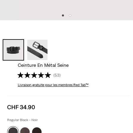
Ceinture En Métal Seine
(53)
Livraison gratuite
pour les membres Red Tab™
Sale
CHF 34.90
price
is
Regular Black - Noir