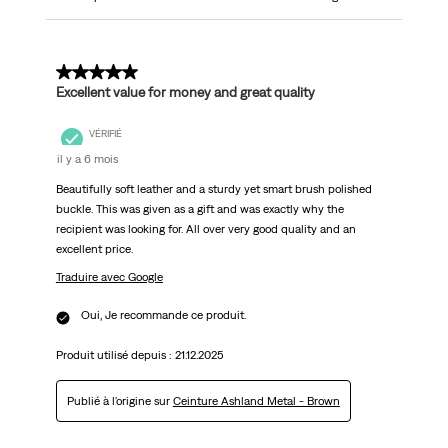
5 sur 5 étoiles.
Excellent value for money and great quality
VÉRIFIÉ
il y a 6 mois
Beautifully soft leather and a sturdy yet smart brush polished
buckle. This was given as a gift and was exactly why the
recipient was looking for. All over very good quality and an
excellent price.
Traduire avec Google
Oui, Je recommande ce produit.
Produit utilisé depuis :
21.12.2025
Publié à l'origine sur
Ceinture Ashland Metal - Brown