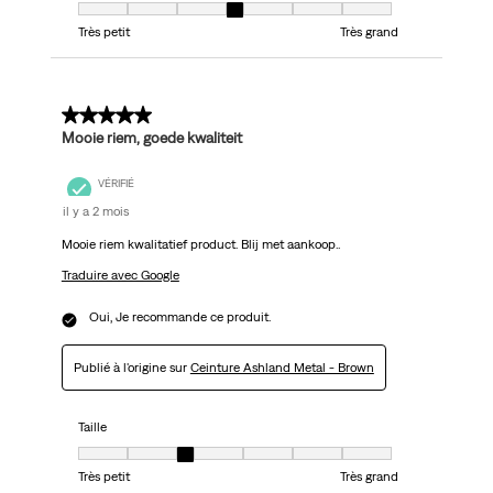
Taille, 4 sur 7, où 1 est égal à Très petit et 7 est égal à Très grand
Très petit
Très grand
5 sur 5 étoiles.
Mooie riem, goede kwaliteit
VÉRIFIÉ
il y a 2 mois
Mooie riem kwalitatief product. Blij met aankoop..
Traduire avec Google
Oui, Je recommande ce produit.
Publié à l'origine sur
Ceinture Ashland Metal - Brown
Taille
Taille, 3 sur 7, où 1 est égal à Très petit et 7 est égal à Très grand
Très petit
Très grand