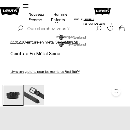
Nouveau
Homme
KLARNA: ACHETEZ MAINTENANT ET PAYEZ PLUS
ils
TARD!
Détails
Femme
Enfants
Politique de livraison et de retours mise à jour
Détails
Rejoindre
maintenant
Rejoindre
maintenant
Switzerland
Shop All
Ceinture en métal Seine
Shop All
Switzerland
Ceinture En Métal Seine
Livraison gratuite
pour les membres Red Tab™