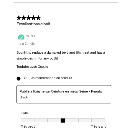
5 sur 5 étoiles.
Excellent basic belt
VÉRIFIÉ
il y a 2 mois
Bought to replace a damaged belt, and fits great and has a
simple design for any outfit
Traduire avec Google
Oui, Je recommande ce produit.
Publié à l'origine sur
Ceinture en métal Seine - Regular
Black
Taille
Taille, 4 sur 7, où 1 est égal à Très petit et 7 est égal à Très grand
Très petit
Très grand