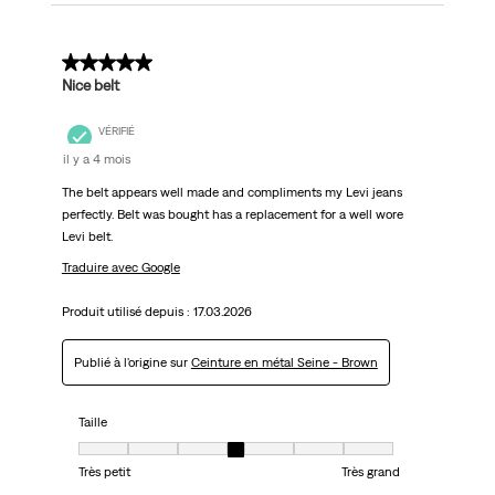
5 sur 5 étoiles.
Nice belt
VÉRIFIÉ
il y a 4 mois
The belt appears well made and compliments my Levi jeans
perfectly. Belt was bought has a replacement for a well wore
Levi belt.
Traduire avec Google
Produit utilisé depuis :
17.03.2026
Publié à l'origine sur
Ceinture en métal Seine - Brown
Taille
Taille, 4 sur 7, où 1 est égal à Très petit et 7 est égal à Très grand
Très petit
Très grand