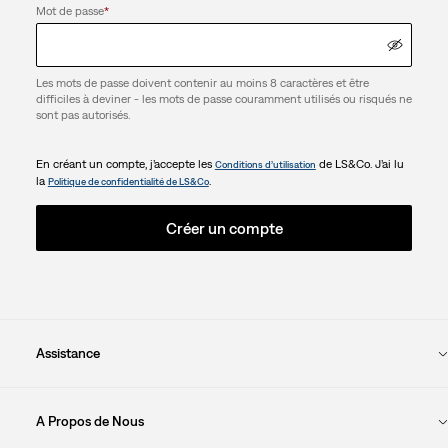
Mot de passe
*
Les mots de passe doivent contenir au moins 8 caractères et être
difficiles à deviner - les mots de passe couramment utilisés ou risqués ne
sont pas autorisés.
En créant un compte, j’accepte les
de LS&Co. J’ai lu
Conditions d’utilisation
la
.
Politique de confidentialité de LS&Co
Créer un compte
Assistance
A Propos de Nous