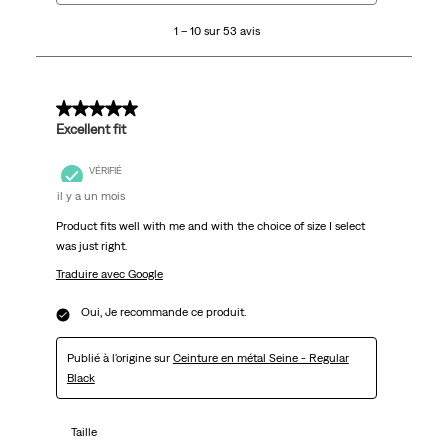
10
1 – 10 sur 53 avis
sur
53
avis.
5 sur 5 étoiles.
Excellent fit
VÉRIFIÉ
il y a un mois
Product fits well with me and with the choice of size I select
was just right.
Traduire avec Google
Oui, Je recommande ce produit.
Publié à l'origine sur
Ceinture en métal Seine - Regular
Black
Taille