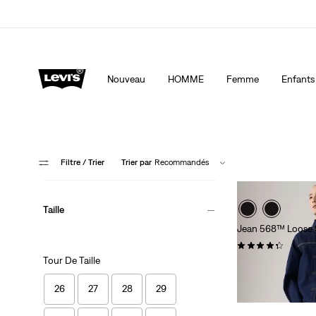
Levi's App. Le meilleur de Levi’s®, sur mesure, spécialemen
Détails
Nouveau
HOMME
Femme
Enfants
Filtre
/ Trier
Trier par
Recommandés
Taille
Jean 568™ Loose 
(0)
Tour De Taille
CHF 119.90
26
27
28
29