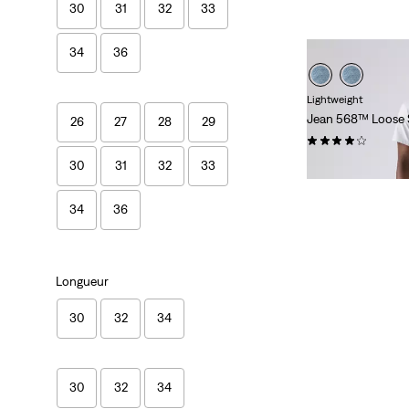
30
31
32
33
34
36
Lightweight
Jean 568™ Loose 
26
27
28
29
(0)
CHF 139.90
30
31
32
33
34
36
Longueur
30
32
34
30
32
34