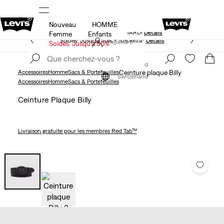
Nouveau
HOMME
KLARNA: ACHETEZ MAINTENANT ET PAYEZ PLUS
TARD!
Détails
Femme
Enfants
Soldes: Jusqu’à 50% + 10% extra*
Détails
Rejoindre
Soldes: Jusqu’à 50%
maintenant
Rejoindre
maintenant
Switzerland
Accessoires
Homme
Sacs & Portefeuilles
Ceinture plaque Billy
Switzerland
Accessoires
Homme
Sacs & Portefeuilles
Ceinture Plaque Billy
Livraison gratuite
pour les membres Red Tab™