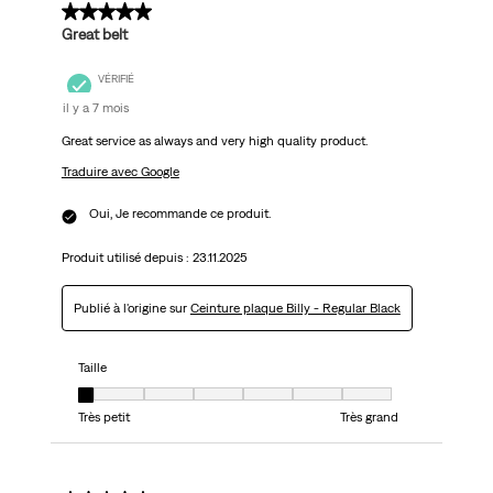
5 sur 5 étoiles.
Great belt
VÉRIFIÉ
il y a 7 mois
Great service as always and very high quality product.
Traduire avec Google
Oui, Je recommande ce produit.
Produit utilisé depuis :
23.11.2025
Publié à l'origine sur
Ceinture plaque Billy - Regular Black
Taille
Taille, 1 sur 7, où 1 est égal à Très petit et 7 est égal à Très grand
Très petit
Très grand