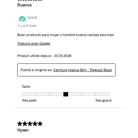
Buenos
VÉRIFIÉ
il y a 3 mois
Buen producto para mujer o hombre buena calidad esra bien
Traduire avec Google
Produit utilisé depuis :
23.03.2026
Publié à l'origine sur
Ceinture plaque Billy - Regular Black
Taille
Taille, 4 sur 7, où 1 est égal à Très petit et 7 est égal à Très grand
Très petit
Très grand
5 sur 5 étoiles.
Hysen