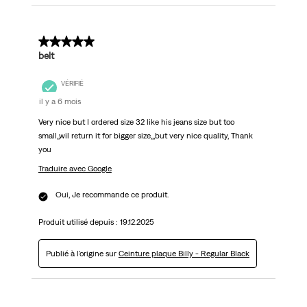
5 sur 5 étoiles.
belt
VÉRIFIÉ
il y a 6 mois
Very nice but I ordered size 32 like his jeans size but too
small,,wil return it for bigger size,,,but very nice quality, Thank
you
Traduire avec Google
Oui, Je recommande ce produit.
Produit utilisé depuis :
19.12.2025
Publié à l'origine sur
Ceinture plaque Billy - Regular Black