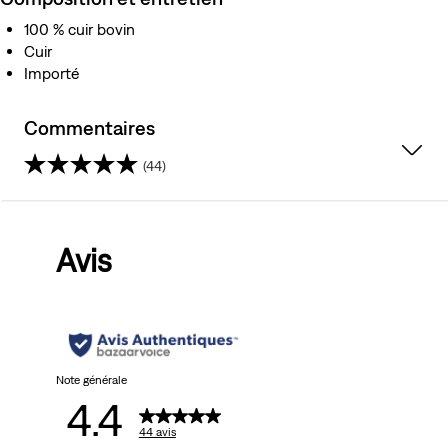
100 % cuir bovin
Cuir
Importé
Commentaires
(44)
4.4
sur
Avis
5
étoiles.
44
avis
Note générale
4.4
44 avis