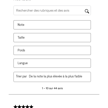
Zone de recherche de sujet et d'avis
Note
Taille
Poids
Langue
1
Trier par
De la note la plus élevée à la plus faible
à
10
1 – 10 sur 44 avis
sur
44
avis.
5 sur 5 étoiles.