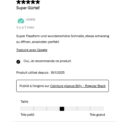
5 sur 5 étoiles.
Super Gürtel!
VÉRIFIÉ
il y a 7 mois
Super Passform und wunderschöne Schnalle, etwas schwierig
zu öffnen, ansonsten perfekt
Traduire avec Google
Oui, Je recommande ce produit.
Produit utilisé depuis :
18.11.2025
Publié à l'origine sur
Ceinture plaque Billy - Regular Black
Taille
Taille, 4 sur 7, où 1 est égal à Très petit et 7 est égal à Très grand
Très petit
Très grand