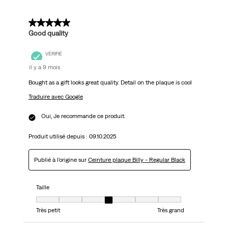
5 sur 5 étoiles.
Good quality
VÉRIFIÉ
il y a 9 mois
Bought as a gift looks great quality. Detail on the plaque is cool
Traduire avec Google
Oui, Je recommande ce produit.
Produit utilisé depuis :
09.10.2025
Publié à l'origine sur
Ceinture plaque Billy - Regular Black
Taille
Taille, 4 sur 7, où 1 est égal à Très petit et 7 est égal à Très grand
Très petit
Très grand