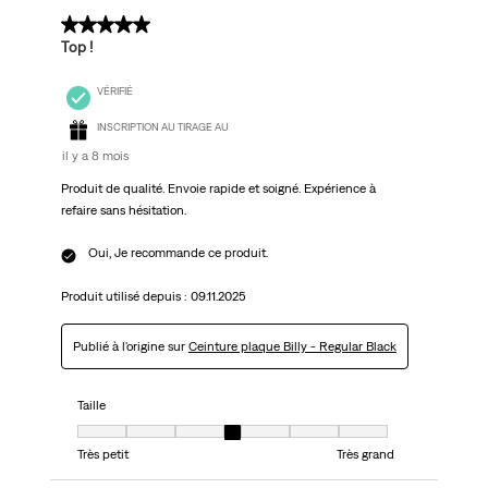
5 sur 5 étoiles.
Top !
VÉRIFIÉ
INSCRIPTION AU TIRAGE AU
il y a 8 mois
Produit de qualité. Envoie rapide et soigné. Expérience à
refaire sans hésitation.
Oui, Je recommande ce produit.
Produit utilisé depuis :
09.11.2025
Publié à l'origine sur
Ceinture plaque Billy - Regular Black
Taille
Taille, 4 sur 7, où 1 est égal à Très petit et 7 est égal à Très grand
Très petit
Très grand