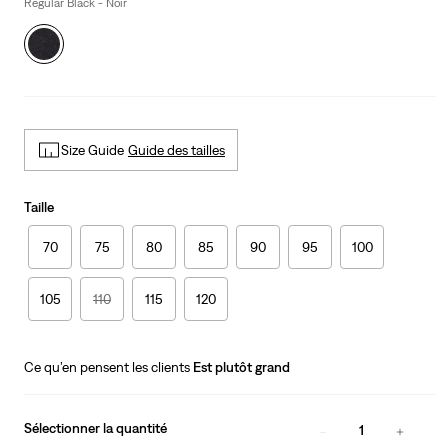
is
Regular Black - Noir
Size Guide
Guide des tailles
Taille
70
75
80
85
90
95
100
105
110
115
120
Ce qu’en pensent les clients
Est plutôt grand
Sélectionner la quantité
1