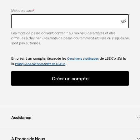
Mot de passe
*
Les mots de passe doivent contenir au moins 8 caractères et être
difficiles à deviner - les mots de passe couramment utilisés ou risqués ne
sont pas autorisés.
En créant un compte, j’accepte les
de LS&Co. J’ai lu
Conditions d’utilisation
la
.
Politique de confidentialité de LS&Co
Créer un compte
Assistance
A Propos de Nous