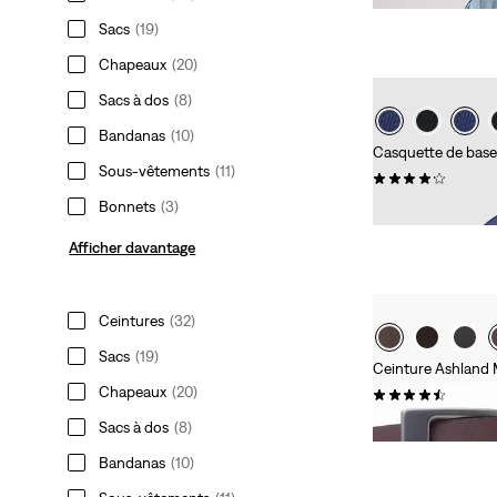
Sacs
(19)
Chapeaux
(20)
Sacs à dos
(8)
Bandanas
(10)
Casquette de baseb
Sous-vêtements
(11)
(0)
Bonnets
(3)
CHF 29.90
Afficher davantage
Ceintures
(32)
Sacs
(19)
Ceinture Ashland 
Chapeaux
(20)
(0)
CHF 49.90
Sacs à dos
(8)
Bandanas
(10)