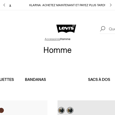
ur
Détails
KLARNA: ACHETEZ MAINTENANT ET PAYEZ PLUS TARD!
Détail
Levi's App. Le meilleur de Levi’s®, sur mesure, spécialement pour vous.
Détails
Accessoires
Homme
Homme
UETTES
BANDANAS
SACS À DOS