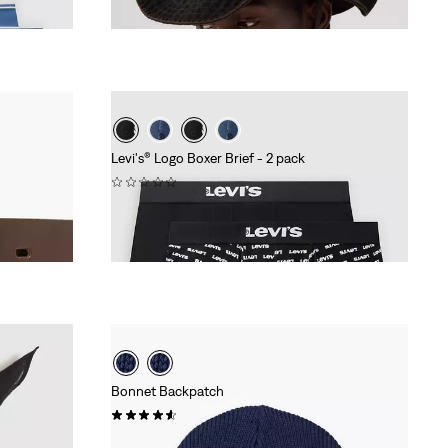
CHF 49.90
Levi's® Logo Boxer Brief - 2 pack
(0)
CHF 29.90
ur 30 jours
Bonnet Backpatch
(0)
Sale
Original
CHF 15.00
CHF 29.90