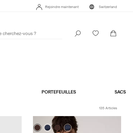
s
Rejoindre maintenant
Switzerland
Politique de livraison et de retours mise à jour
Détails
KLARNA: ACHET
Rejoindre maintenant
Switzerland
PORTEFEUILLES
SACS
135 Articles