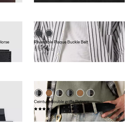
Horse
Reversible Plaque Buckle Belt
(0)
CHF 59.90
Ceinture double griffe Potrero
(0)
CHF 69.90