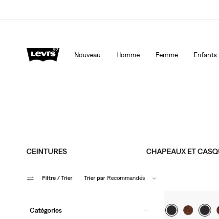
 mesure, spécialement pour vous.
Politique de livraison et de retours mise à jo
Nouveau
Homme
Femme
Enfants
CEINTURES
CHAPEAUX ET CASQ
Filtre
/ Trier
Trier par
Recommandés
Catégories