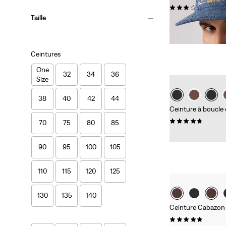
(0)
Taille
CHF 34.90
Ceintures
One
32
34
36
Size
38
40
42
44
Ceinture à boucle 
(0)
70
75
80
85
Sale
Origi
CHF 25.00
CHF 
Price
Price
90
95
100
105
is
was
110
115
120
125
130
135
140
Ceinture Cabazon
(0)