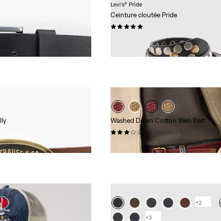
Levi's® Pride
Ceinture cloutée Pride
(0)
Sale
Original
CHF 50.00
CHF 99.90
Price
Price
-50%
is
was
lly
Washed Down Cotton Web Belt
(0)
CHF 44.90
+2
r Cap
+3