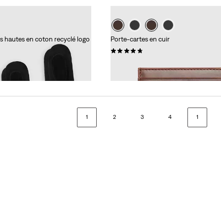
s hautes en coton recyclé logo
Porte-cartes en cuir
(0)
CHF 44.90
1
2
3
4
1