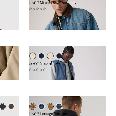
Levi's® Mission Bay Crossbody
(0)
CHF 49.90
Levi's® Graphic Tote
(0)
CHF 34.90
Levi's® Heritage Rucksack