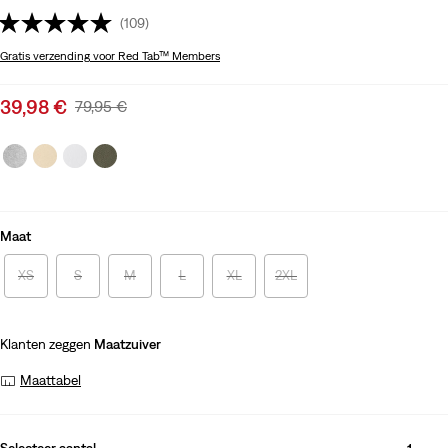
(109)
Gratis verzending
voor Red Tab™ Members
Sale
39,98 €
Original
79,95 €
price
Price
is
Was
Maat
XS
S
M
L
XL
2XL
Klanten zeggen
Maatzuiver
Maattabel
Selecteer aantal