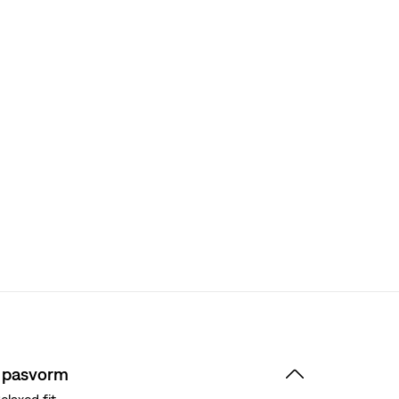
 pasvorm
elaxed fit