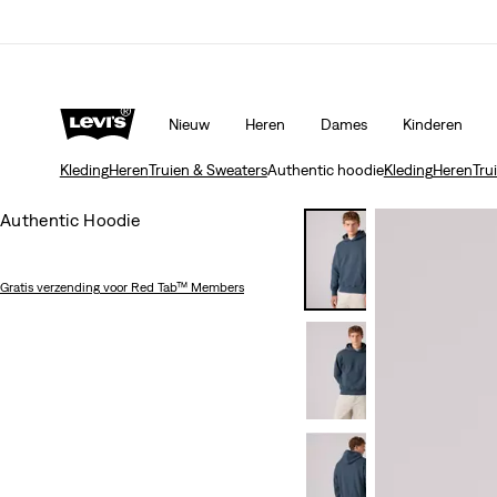
Nieuw
Heren
Dames
Kinderen
Kleding
Heren
Truien & Sweaters
Authentic hoodie
Kleding
Heren
Tru
Authentic Hoodie
Gratis verzending
voor Red Tab™ Members