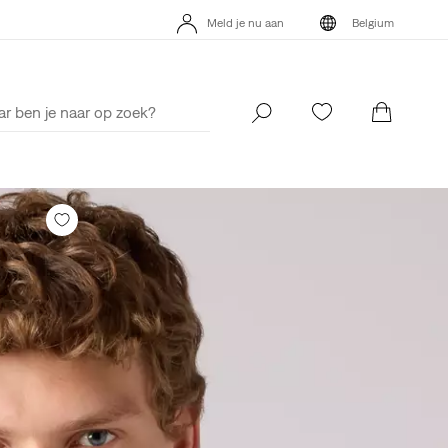
's App. Het beste van Levi’s®, speciaal voor jou op maat gemaakt.
Meld je nu aan
Belgium
Meer details
's App. Het beste van Levi’s®, speciaal voor jou op maat gemaakt.
Meld je nu aan
Belgium
Meer details