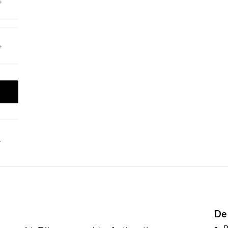
.
De
R