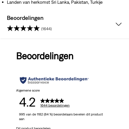
Landen van herkomst Sri Lanka, Pakistan, Turkije
Beoordelingen
(1644)
4.2
van
Beoordelingen
de
5
sterren.
1644
Algemene score
4.2
beoordelingen
1644 beoordelingen
995 van de 1182 (84 %) beoordelaars bevelen dit product
aan
Dit product beoordelen