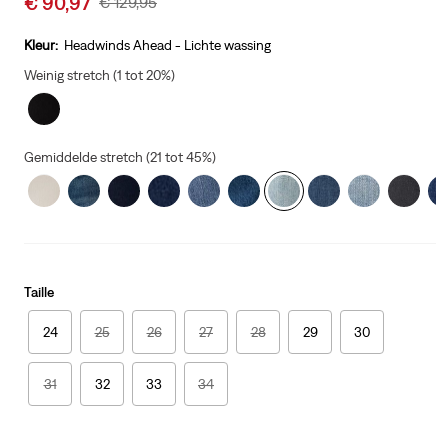
€ 90,97
Original
€ 129,95
price
Price
is
Was
Kleur:
Headwinds Ahead - Lichte wassing
Weinig stretch (1 tot 20%)
Gemiddelde stretch (21 tot 45%)
Taille
24
25
26
27
28
29
30
31
32
33
34