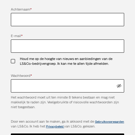
Achternaam
*
E-mail
*
Houd me op de hoogte van nieuws en aanbiedingen van de
LS&Co.-bedrijvengroep. Ik kan me te allen tijde afmelden.
Wachtwoord
*
Het wachtwoord moet uit ten minste 8 tekens bestaan en mag niet
makkelijk te raden zijn. Veelgebruikte of risicovolle wachtwoorden zijn
niet toegestaan.
Door een account aan te maken, ga ik akkoord met de
Gebruiksvoorwaarden
van LS&Co. Ik heb het
van LS&Co. gelezen.
Privacybeleid