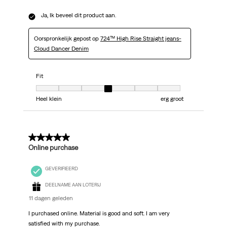
Ja, Ik beveel dit product aan.
Oorspronkelijk gepost op
724™ High Rise Straight jeans-
Cloud Dancer Denim
Fit
Fit, 4 van 7, waarbij 1 gelijk is aan Heel klein en 7 gelijk is aan erg groot
Heel klein
erg groot
5 van 5 sterren.
Online purchase
GEVERIFIEERD
DEELNAME AAN LOTERIJ
11 dagen geleden
I purchased online. Material is good and soft. I am very
satisfied with my purchase.