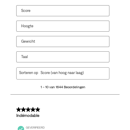
Score
Hoogte
Gewicht
Taal
1
Sorteren op
Score (van hoog naar laag)
tot
10
1 – 10 van 1644 Beoordelingen
van
1644
Beoordelingen.
5 van 5 sterren.
Indémodable
GEVERIFIEERD