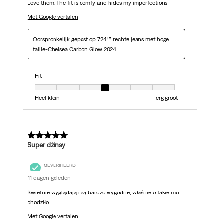
Love them. The fit is comfy and hides my imperfections
Met Google vertalen
Oorspronkelijk gepost op
724™ rechte jeans met hoge
taille-Chelsea Carbon Glow 2024
Fit
Fit, 4 van 7, waarbij 1 gelijk is aan Heel klein en 7 gelijk is aan erg groot
Heel klein
erg groot
5 van 5 sterren.
Super dżinsy
GEVERIFIEERD
11 dagen geleden
Świetnie wyglądają i są bardzo wygodne, właśnie o takie mu
chodziło
Met Google vertalen