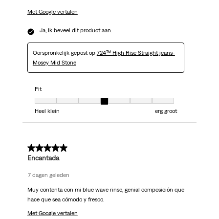
Met Google vertalen
Ja, Ik beveel dit product aan.
Oorspronkelijk gepost op
724™ High Rise Straight jeans-
Mosey Mid Stone
Fit
Fit, 4 van 7, waarbij 1 gelijk is aan Heel klein en 7 gelijk is aan erg groot
Heel klein
erg groot
5 van 5 sterren.
Encantada
7 dagen geleden
Muy contenta con mi blue wave rinse, genial composición que
hace que sea cómodo y fresco.
Met Google vertalen