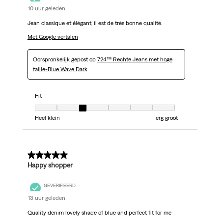
10 uur geleden
Jean classique et élégant, il est de très bonne qualité.
Met Google vertalen
Oorspronkelijk gepost op
724™ Rechte Jeans met hoge
taille-Blue Wave Dark
Fit
Fit, 3 van 7, waarbij 1 gelijk is aan Heel klein en 7 gelijk is aan erg groot
Heel klein
erg groot
5 van 5 sterren.
Happy shopper
GEVERIFIEERD
13 uur geleden
Quality denim lovely shade of blue and perfect fit for me