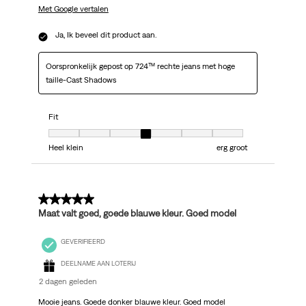
Met Google vertalen
Ja, Ik beveel dit product aan.
Oorspronkelijk gepost op 724™ rechte jeans met hoge
taille-Cast Shadows
Fit
Fit, 4 van 7, waarbij 1 gelijk is aan Heel klein en 7 gelijk is aan erg groot
Heel klein
erg groot
5 van 5 sterren.
Maat valt goed, goede blauwe kleur. Goed model
GEVERIFIEERD
DEELNAME AAN LOTERIJ
2 dagen geleden
Mooie jeans. Goede donker blauwe kleur. Goed model