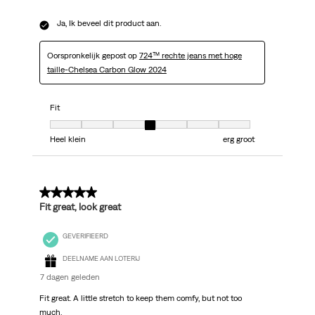
Ja, Ik beveel dit product aan.
Oorspronkelijk gepost op
724™ rechte jeans met hoge
taille-Chelsea Carbon Glow 2024
Fit
Fit, 4 van 7, waarbij 1 gelijk is aan Heel klein en 7 gelijk is aan erg groot
Heel klein
erg groot
5 van 5 sterren.
Fit great, look great
GEVERIFIEERD
DEELNAME AAN LOTERIJ
7 dagen geleden
Fit great. A little stretch to keep them comfy, but not too
much.