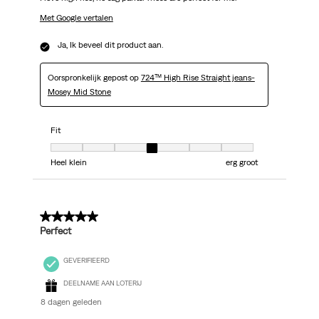
Met Google vertalen
Ja, Ik beveel dit product aan.
Oorspronkelijk gepost op
724™ High Rise Straight jeans-
Mosey Mid Stone
Fit
Fit, 4 van 7, waarbij 1 gelijk is aan Heel klein en 7 gelijk is aan erg groot
Heel klein
erg groot
5 van 5 sterren.
Perfect
GEVERIFIEERD
DEELNAME AAN LOTERIJ
8 dagen geleden