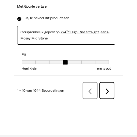
Met Google vertalen
Ja, Ik beveel dit product aan.
Oorspronkelijk gepost op
724™ High Rise Straight jeans-
Mosey Mid Stone
Fit
Fit, 4 van 7, waarbij 1 gelijk is aan Heel klein en 7 gelijk is aan erg groot
Heel klein
erg groot
1 – 10 van 1644 Beoordelingen
VorigeBeoordelingen
Volgende
Beoordelingen