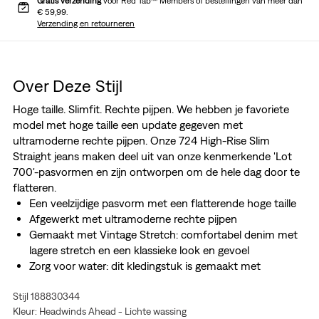
Gratis verzending
voor Red Tab™ Members of bestellingen van meer dan
€ 59,99.
Verzending en retourneren
Over Deze Stijl
Hoge taille. Slimfit. Rechte pijpen. We hebben je favoriete
model met hoge taille een update gegeven met
ultramoderne rechte pijpen. Onze 724 High-Rise Slim
Straight jeans maken deel uit van onze kenmerkende 'Lot
700'-pasvormen en zijn ontworpen om de hele dag door te
flatteren.
Een veelzijdige pasvorm met een flatterende hoge taille
Afgewerkt met ultramoderne rechte pijpen
Gemaakt met Vintage Stretch: comfortabel denim met
lagere stretch en een klassieke look en gevoel
Zorg voor water: dit kledingstuk is gemaakt met
gerecycled water, wat ons helpt onze impact op deze
Stijl 188830344
eindige hulpbron te verminderen
Kleur: Headwinds Ahead - Lichte wassing