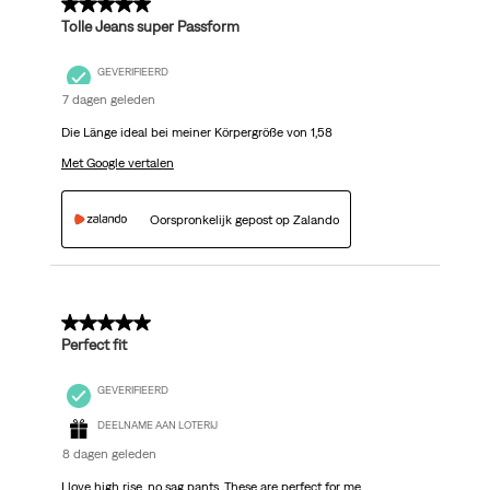
5 van 5 sterren.
Tolle Jeans super Passform
GEVERIFIEERD
7 dagen geleden
Die Länge ideal bei meiner Körpergröße von 1,58
Met Google vertalen
Oorspronkelijk gepost op Zalando
5 van 5 sterren.
Perfect fit
GEVERIFIEERD
DEELNAME AAN LOTERIJ
8 dagen geleden
I love high rise, no sag pants. These are perfect for me.