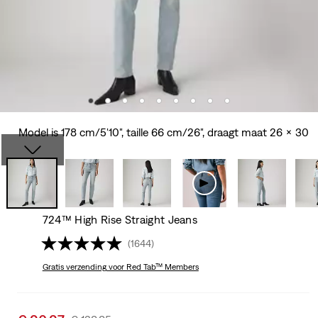
Model is 178 cm/5'10", taille 66 cm/26", draagt maat 26 x 30
724™ High Rise Straight Jeans
(1644)
Gratis verzending
voor Red Tab™ Members
Sale