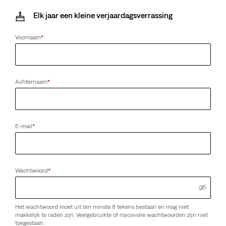
Elk jaar een kleine verjaardagsverrassing
Voornaam
*
Achternaam
*
E-mail
*
Wachtwoord
*
Het wachtwoord moet uit ten minste 8 tekens bestaan en mag niet
makkelijk te raden zijn. Veelgebruikte of risicovolle wachtwoorden zijn niet
toegestaan.