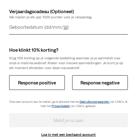
Verjaardagscadeau (Optioneel)
We mailen je elk jaar 1000 punten voor je verjaardag.
Dag
Maand
Jaar
Hoe klinkt 10% korting?
Krijg 10% korting op je volgende bestelling wanneer je je aanmeldt voor
onze e-mailnieuwsbrief. Alleen voor nieuwe aanmeldingen. Je kunt je op
elk moment afmelden voor deze nieuwsbrief.
Response positive
Response negative
Door een account aan te maken, ga ik akkoord met de
Gebruiksvoorwaarden
van LS&Co. Ik
heb het
Privacybeleid
van LS&Co. gelezen.
Meld je nu aan
Log in met een bestaand account