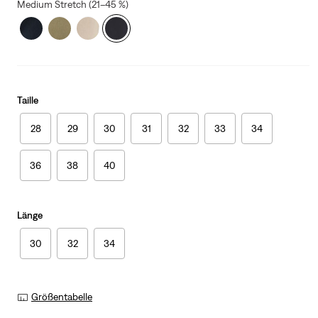
Medium Stretch (21–45 %)
Taille
28
29
30
31
32
33
34
36
38
40
Länge
30
32
34
Größentabelle