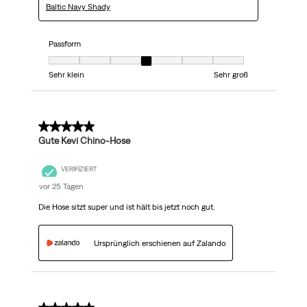
Baltic Navy Shady
Passform
Passform, 4 von 7, wobei 1 gleich Sehr klein ist und 7 gleich Sehr groß
Sehr klein
Sehr groß
5 von 5 Sternen.
Gute Kevi Chino-Hose
VERIFIZIERT
vor 25 Tagen
Die Hose sitzt super und ist hält bis jetzt noch gut.
Ursprünglich erschienen auf Zalando