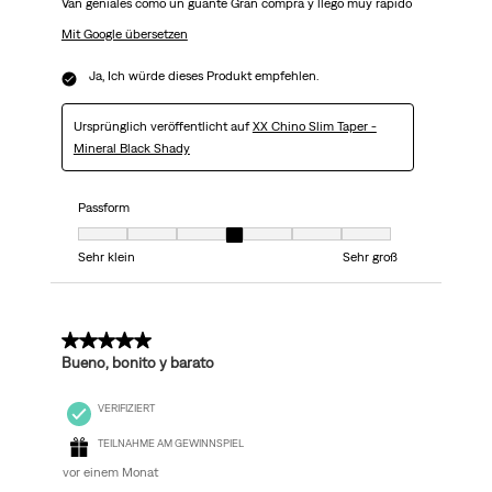
Van geniales como un guante Gran compra y llego muy rapido
Mit Google übersetzen
Ja, Ich würde dieses Produkt empfehlen.
Ursprünglich veröffentlicht auf
XX Chino Slim Taper -
Mineral Black Shady
Passform
Passform, 4 von 7, wobei 1 gleich Sehr klein ist und 7 gleich Sehr groß
Sehr klein
Sehr groß
5 von 5 Sternen.
Bueno, bonito y barato
VERIFIZIERT
TEILNAHME AM GEWINNSPIEL
vor einem Monat