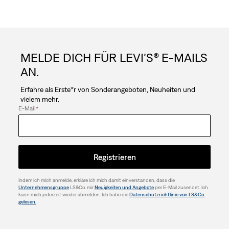
MELDE DICH FÜR LEVI’S® E-MAILS
AN.
Erfahre als Erste*r von Sonderangeboten, Neuheiten und
vielem mehr.
E-Mail
*
Registrieren
Indem ich mich anmelde, erkläre ich mich damit einverstanden, dass die
Unternehmensgruppe
LS&Co. mir
Neuigkeiten und Angebote
per E-Mail zusendet. Ich
kann mich jederzeit wieder abmelden. Ich habe die
Datenschutzrichtlinie von LS&Co.
gelesen.