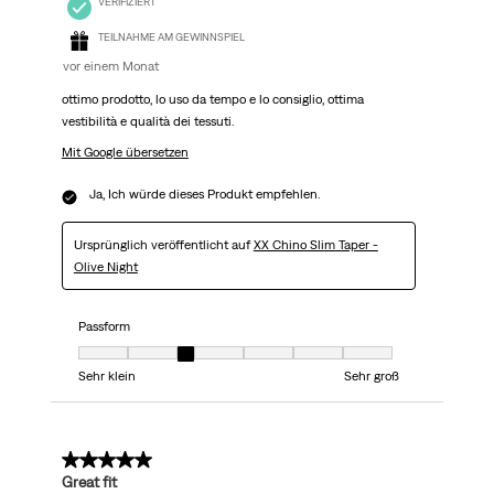
VERIFIZIERT
TEILNAHME AM GEWINNSPIEL
vor einem Monat
ottimo prodotto, lo uso da tempo e lo consiglio, ottima
vestibilità e qualità dei tessuti.
Mit Google übersetzen
Ja, Ich würde dieses Produkt empfehlen.
Ursprünglich veröffentlicht auf
XX Chino Slim Taper -
Olive Night
Passform
Passform, 3 von 7, wobei 1 gleich Sehr klein ist und 7 gleich Sehr groß
Sehr klein
Sehr groß
5 von 5 Sternen.
Great fit