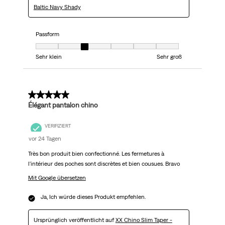
Baltic Navy Shady
Passform
Passform, 3 von 7, wobei 1 gleich Sehr klein ist und 7 gleich Sehr groß
Sehr klein
Sehr groß
5 von 5 Sternen.
Élégant pantalon chino
VERIFIZIERT
vor 24 Tagen
Très bon produit bien confectionné. Les fermetures à
l'intérieur des poches sont discrètes et bien cousues. Bravo
Mit Google übersetzen
Ja, Ich würde dieses Produkt empfehlen.
Ursprünglich veröffentlicht auf
XX Chino Slim Taper -