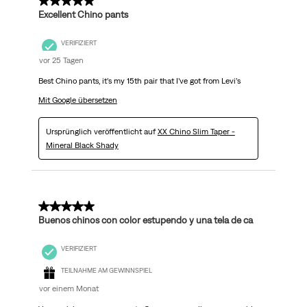
5 von 5 Sternen.
Excellent Chino pants
VERIFIZIERT
vor 25 Tagen
Best Chino pants, it’s my 15th pair that I’ve got from Levi’s
Mit Google übersetzen
Ursprünglich veröffentlicht auf
XX Chino Slim Taper -
Mineral Black Shady
5 von 5 Sternen.
Buenos chinos con color estupendo y una tela de ca
VERIFIZIERT
TEILNAHME AM GEWINNSPIEL
vor einem Monat