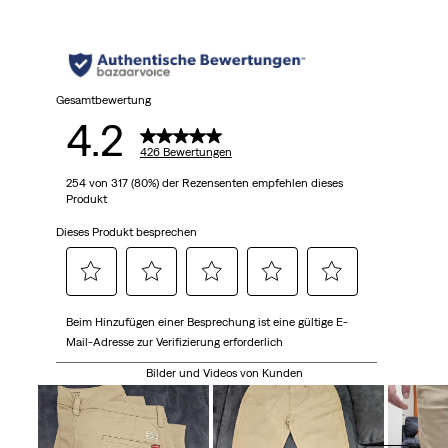
Sternen.
426
Bewertungen
Gesamtbewertung
4.2
426 Bewertungen
254 von 317 (80%) der Rezensenten empfehlen dieses
Produkt
Dieses Produkt besprechen
Wählen
Wählen
Wählen
Wählen
Wählen
Beim Hinzufügen einer Besprechung ist eine gültige E-
Sie
Sie
Sie
Sie
Sie
Mail-Adresse zur Verifizierung erforderlich
diese
diese
diese
diese
diese
Option,
Option,
Option,
Option,
Option,
Bilder und Videos von Kunden
um
um
um
um
um
den
den
den
den
den
Artikel
Artikel
Artikel
Artikel
Artikel