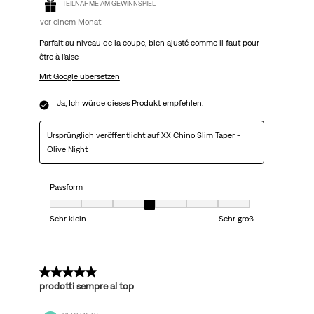
TEILNAHME AM GEWINNSPIEL
vor einem Monat
Parfait au niveau de la coupe, bien ajusté comme il faut pour
être à l’aise
Mit Google übersetzen
Ja, Ich würde dieses Produkt empfehlen.
Ursprünglich veröffentlicht auf
XX Chino Slim Taper -
Olive Night
Passform
Passform, 4 von 7, wobei 1 gleich Sehr klein ist und 7 gleich Sehr groß
Sehr klein
Sehr groß
5 von 5 Sternen.
prodotti sempre al top