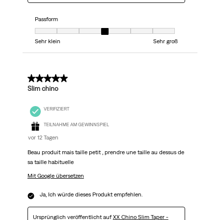
Passform
Passform, 4 von 7, wobei 1 gleich Sehr klein ist und 7 gleich Sehr groß
Sehr klein
Sehr groß
5 von 5 Sternen.
Slim chino
VERIFIZIERT
TEILNAHME AM GEWINNSPIEL
vor 12 Tagen
Beau produit mais taille petit , prendre une taille au dessus de
sa taille habituelle
Mit Google übersetzen
Ja, Ich würde dieses Produkt empfehlen.
Ursprünglich veröffentlicht auf
XX Chino Slim Taper -