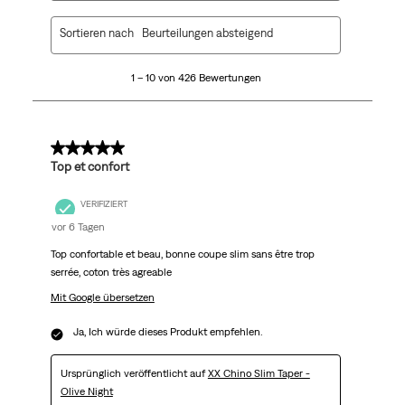
1
Sortieren nach
Beurteilungen absteigend
bis
10
1 – 10 von 426 Bewertungen
von
426
Bewertungen.
5 von 5 Sternen.
Top et confort
VERIFIZIERT
vor 6 Tagen
Top confortable et beau, bonne coupe slim sans être trop
serrée, coton très agreable
Mit Google übersetzen
Ja, Ich würde dieses Produkt empfehlen.
Ursprünglich veröffentlicht auf
XX Chino Slim Taper -
Olive Night