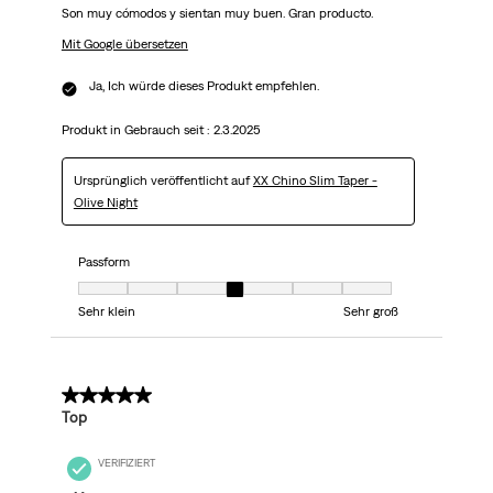
Son muy cómodos y sientan muy buen. Gran producto.
Mit Google übersetzen
Ja, Ich würde dieses Produkt empfehlen.
Produkt in Gebrauch seit :
2.3.2025
Ursprünglich veröffentlicht auf
XX Chino Slim Taper -
Olive Night
Passform
Passform, 4 von 7, wobei 1 gleich Sehr klein ist und 7 gleich Sehr groß
Sehr klein
Sehr groß
5 von 5 Sternen.
Top
VERIFIZIERT