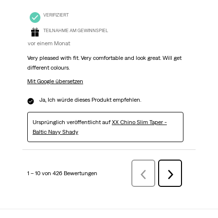
VERIFIZIERT
TEILNAHME AM GEWINNSPIEL
vor einem Monat
Very pleased with fit. Very comfortable and look great. Will get
different colours.
Mit Google übersetzen
Ja, Ich würde dieses Produkt empfehlen.
Ursprünglich veröffentlicht auf
XX Chino Slim Taper -
Baltic Navy Shady
1 – 10 von 426 Bewertungen
ZurückBewertungen
Weiter
Bewertungen