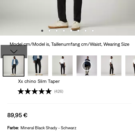
Model cm/Model is, Taillenumfang cm/Waist, Wearing Size
Xx chino Slim Taper
(426)
Sale
89,95 €
price
is
Farbe:
Mineral Black Shady - Schwarz