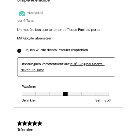
Simple et efficace
VERIFIZIERT
vor 4 Tagen
Un modèle basique tellement efficace Facile à porter
Mit Google übersetzen
Ja, Ich würde dieses Produkt empfehlen.
Ursprünglich veröffentlicht auf
501® Original Shorts -
Never On Time
Passform
Passform, 4 von 7, wobei 1 gleich Sehr klein ist und 7 gleich Sehr groß
Sehr klein
Sehr groß
5 von 5 Sternen.
Très bien