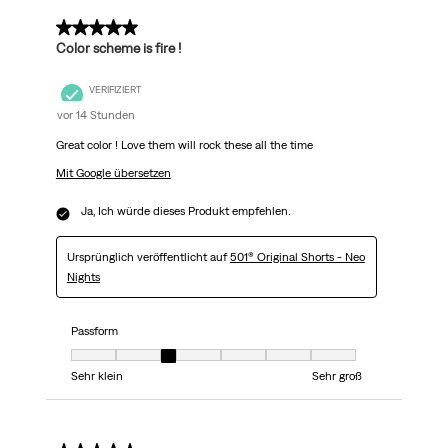
5 von 5 Sternen.
Color scheme is fire !
VERIFIZIERT
vor 14 Stunden
Great color ! Love them will rock these all the time
Mit Google übersetzen
Ja, Ich würde dieses Produkt empfehlen.
Ursprünglich veröffentlicht auf
501® Original Shorts - Neo
Nights
Passform
Passform, 3 von 7, wobei 1 gleich Sehr klein ist und 7 gleich Sehr groß
Sehr klein
Sehr groß