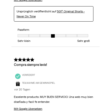
Mit Google übersetzen
Ursprünglich veröffentlicht auf
501® Original Shorts -
Never On Time
Passform
Passform, 4 von 7, wobei 1 gleich Sehr klein ist und 7 gleich Sehr groß
Sehr klein
Sehr groß
5 von 5 Sternen.
Compra siempre levis!
VERIFIZIERT
TEILNAHME AM GEWINNSPIEL
vor 20 Tagen
Escelente producto. MUY BUEN SERVICIO. Una web muy bien
diseñada y facil fe entender.
Mit Google übersetzen