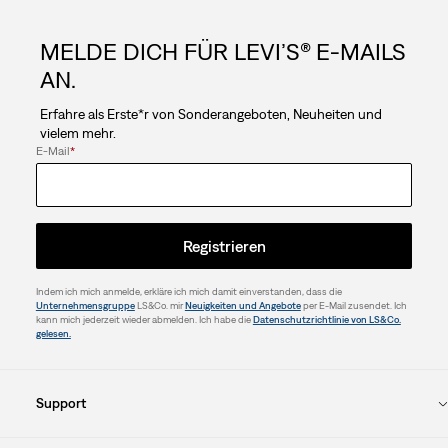
MELDE DICH FÜR LEVI’S® E-MAILS
AN.
Erfahre als Erste*r von Sonderangeboten, Neuheiten und
vielem mehr.
E-Mail
*
Registrieren
Indem ich mich anmelde, erkläre ich mich damit einverstanden, dass die
Unternehmensgruppe
LS&Co. mir
Neuigkeiten und Angebote
per E-Mail zusendet. Ich
kann mich jederzeit wieder abmelden. Ich habe die
Datenschutzrichtlinie von LS&Co.
gelesen.
Support