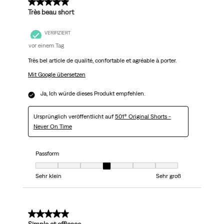
5 von 5 Sternen.
Très beau short
VERIFIZIERT
vor einem Tag
Très bel article de qualité, confortable et agréable à porter.
Mit Google übersetzen
Ja, Ich würde dieses Produkt empfehlen.
Ursprünglich veröffentlicht auf
501® Original Shorts -
Never On Time
Passform
Passform, 4 von 7, wobei 1 gleich Sehr klein ist und 7 gleich Sehr groß
Sehr klein
Sehr groß
5 von 5 Sternen.