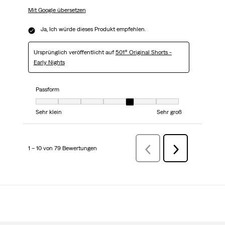
Mit Google übersetzen
Ja, Ich würde dieses Produkt empfehlen.
Ursprünglich veröffentlicht auf
501® Original Shorts -
Early Nights
Passform
Passform, 5 von 7, wobei 1 gleich Sehr klein ist und 7 gleich Sehr groß
Sehr klein
Sehr groß
1 – 10 von 79 Bewertungen
ZurückBewertungen
Weiter
Bewertungen