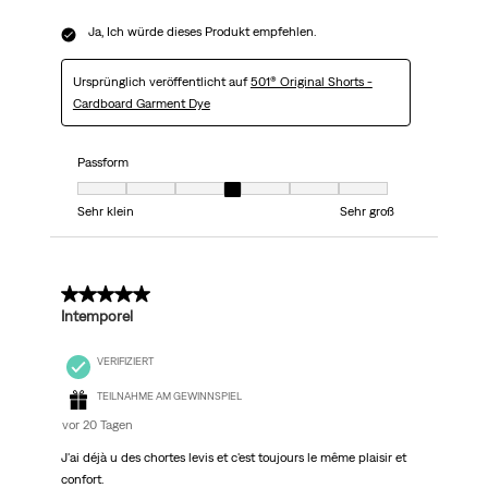
Ja, Ich würde dieses Produkt empfehlen.
Ursprünglich veröffentlicht auf
501® Original Shorts -
Cardboard Garment Dye
Passform
Passform, 4 von 7, wobei 1 gleich Sehr klein ist und 7 gleich Sehr groß
Sehr klein
Sehr groß
5 von 5 Sternen.
Intemporel
VERIFIZIERT
TEILNAHME AM GEWINNSPIEL
vor 20 Tagen
J'ai déjà u des chortes levis et c'est toujours le même plaisir et
confort.