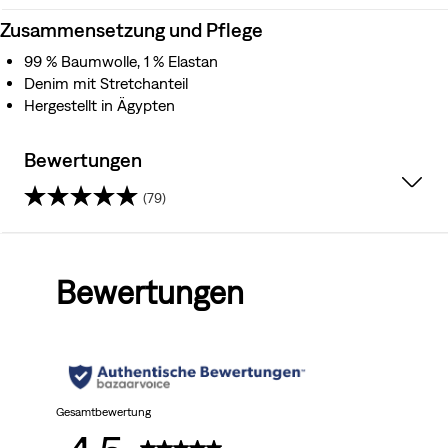
Zusammensetzung und Pflege
99 % Baumwolle, 1 % Elastan
Denim mit Stretchanteil
Hergestellt in Ägypten
Bewertungen
(79)
4.5
von
Bewertungen
5
Sternen.
79
Bewertungen
Gesamtbewertung