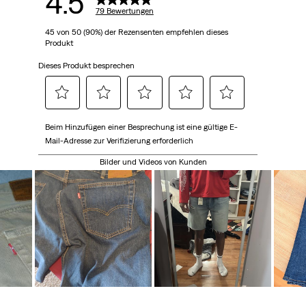
4.5
79 Bewertungen
45 von 50 (90%) der Rezensenten empfehlen dieses
Produkt
Dieses Produkt besprechen
Wählen
Wählen
Wählen
Wählen
Wählen
Beim Hinzufügen einer Besprechung ist eine gültige E-
Sie
Sie
Sie
Sie
Sie
Mail-Adresse zur Verifizierung erforderlich
diese
diese
diese
diese
diese
Option,
Option,
Option,
Option,
Option,
Bilder und Videos von Kunden
um
um
um
um
um
den
den
den
den
den
Artikel
Artikel
Artikel
Artikel
Artikel
mit
mit
mit
mit
mit
1
2
3
4
5
Stern
Sternen
Sternen
Sternen
Sternen
zu
zu
zu
zu
zu
bewerten.
bewerten.
bewerten.
bewerten.
bewerten.
Mit
Mit
Mit
Mit
Mit