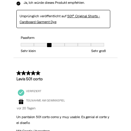
Ja, Ich würde dieses Produkt empfehlen.
Ursprünglich veröffentlicht auf
501® Original Shorts -
Cardboard Garment Dye
Passform
Passform, 3 von 7, wobei 1 gleich Sehr klein ist und 7 gleich Sehr groß
Sehr klein
Sehr groß
5 von 5 Sternen.
Levis 501 corto
VERIFIZIERT
TEILNAHME AM GEWINNSPIEL
vor 20 Tagen
Un pantalon 501 corto como y muy usable. Es genial el corte y
el diseño