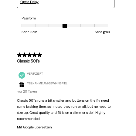
Optic Daisy
Passform
Passform, 4 von 7, wobei 1 gleich Sehr klein ist und 7 gleich Sehr groß
Sehr klein
Sehr groß
5 von 5 Sternen.
Classic 501’s
VERIFIZIERT
TEILNAHME AM GEWINNSPIEL
vor 20 Tagen
Classic 501’s runs a bit smaller and buttons on the fly need
some braking time. as I noted they run small, but no need to
size up. Great quality and fit is on a slimmer side ! Highly
recommended
Mit Google übersetzen