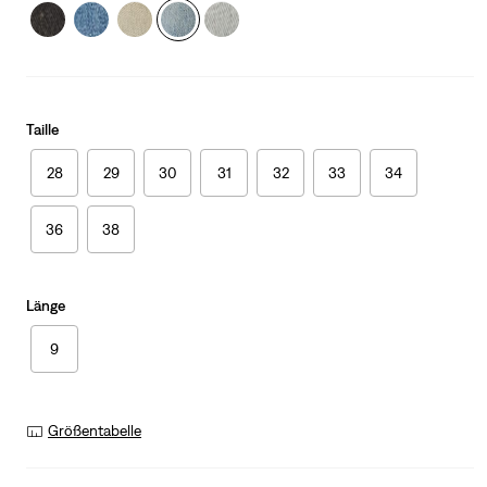
Taille
28
29
30
31
32
33
34
36
38
Länge
9
Größentabelle