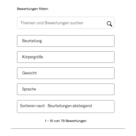
dieser
dieser
dieser
dieser
dieser
Aktion
Aktion
Aktion
Aktion
Aktion
Bewertungen filtern
wird
wird
wird
wird
wird
das
das
das
das
das
Suchthemen und Bewertungen Suchregion
Eingabeformular
Eingabeformular
Eingabeformular
Eingabeformular
Eingabeformular
geöffnet.
geöffnet.
geöffnet.
geöffnet.
geöffnet.
Beurteilung
Körpergröße
Gewicht
Sprache
1
Sortieren nach
Beurteilungen absteigend
bis
10
1 – 10 von 79 Bewertungen
von
79
Bewertungen.