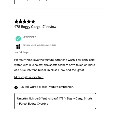
5 von 5 Sternen.
478 Baggy Cargo 12” review
VERIFIZIERT
TEILNAHME AM GEWINNSPIEL
vor 14 Tagen
Fit really nice, love the texture. After one wash, (low spin, cold
water, with like colors), the shorts seem to have taken on more
of a blue-ish tone but all in all still look and feel great.
Mit Google übersetzen
Ja, Ich würde dieses Produkt empfehlen.
Ursprünglich veröffentlicht auf
478™ Baggy Cargo Shorts
- Forest Badge Overdye