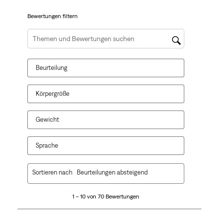
dieser
dieser
dieser
dieser
dieser
Aktion
Aktion
Aktion
Aktion
Aktion
Bewertungen filtern
wird
wird
wird
wird
wird
das
das
das
das
das
Suchthemen und Bewertungen Suchregion
Eingabeformular
Eingabeformular
Eingabeformular
Eingabeformular
Eingabeformular
geöffnet.
geöffnet.
geöffnet.
geöffnet.
geöffnet.
Beurteilung
Körpergröße
Gewicht
Sprache
1
Sortieren nach
Beurteilungen absteigend
bis
10
1 – 10 von 70 Bewertungen
von
70