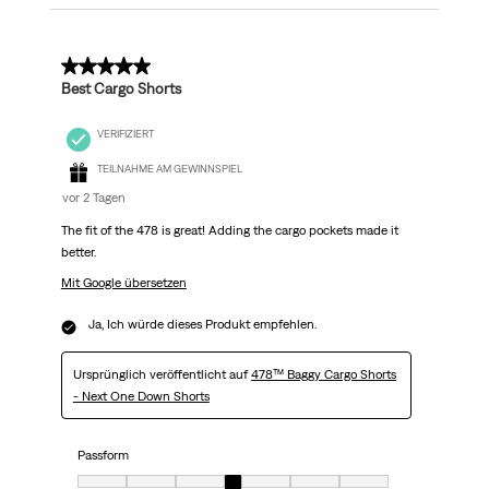
5 von 5 Sternen.
Best Cargo Shorts
VERIFIZIERT
TEILNAHME AM GEWINNSPIEL
vor 2 Tagen
The fit of the 478 is great! Adding the cargo pockets made it
better.
Mit Google übersetzen
Ja, Ich würde dieses Produkt empfehlen.
Ursprünglich veröffentlicht auf
478™ Baggy Cargo Shorts
- Next One Down Shorts
Passform
Passform, 4 von 7, wobei 1 gleich Sehr klein ist und 7 gleich Sehr groß