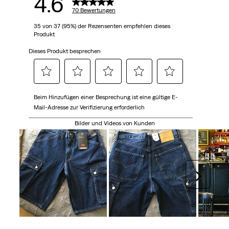
4.6
70 Bewertungen
35 von 37 (95%) der Rezensenten empfehlen dieses
Produkt
Dieses Produkt besprechen
Wählen
Wählen
Wählen
Wählen
Wählen
Beim Hinzufügen einer Besprechung ist eine gültige E-
Sie
Sie
Sie
Sie
Sie
Mail-Adresse zur Verifizierung erforderlich
diese
diese
diese
diese
diese
Option,
Option,
Option,
Option,
Option,
Bilder und Videos von Kunden
um
um
um
um
um
den
den
den
den
den
Artikel
Artikel
Artikel
Artikel
Artikel
mit
mit
mit
mit
mit
Weiter
1
2
3
4
5
Stern
Sternen
Sternen
Sternen
Sternen
zu
zu
zu
zu
zu
bewerten.
bewerten.
bewerten.
bewerten.
bewerten.
Mit
Mit
Mit
Mit
Mit