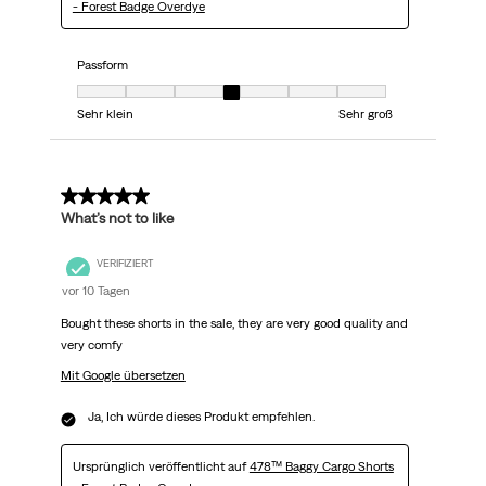
- Forest Badge Overdye
Passform
Passform, 4 von 7, wobei 1 gleich Sehr klein ist und 7 gleich Sehr groß
Sehr klein
Sehr groß
5 von 5 Sternen.
What’s not to like
VERIFIZIERT
vor 10 Tagen
Bought these shorts in the sale, they are very good quality and
very comfy
Mit Google übersetzen
Ja, Ich würde dieses Produkt empfehlen.
Ursprünglich veröffentlicht auf
478™ Baggy Cargo Shorts