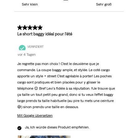
Sehr klein
Sehr groß
5 von 5 Sternen.
Le short baggy idéal pour l'été
VERIFIZIERT
vor 4 Tagen
Je regrette pas mon choix ! C’est le deuxième que je
commande. La coupe baggy ample, et stylée. Le coté cargo
apporte un style + street C’est agréable à porter! Les poches
cargo sont pratiques et bien placées pour y glisser le
téléphone 😌 Bref Levi's fidèle à sa réputation. ‼️Je trouve que
ça taille un tout petit peu grand, donc si tu veux l’effet baggy
large prends ta taille habituelle (au pire tu mets une ceinture
😅) sinon prends une taille en dessous.
Mit Google übersetzen
Ja, Ich würde dieses Produkt empfehlen.