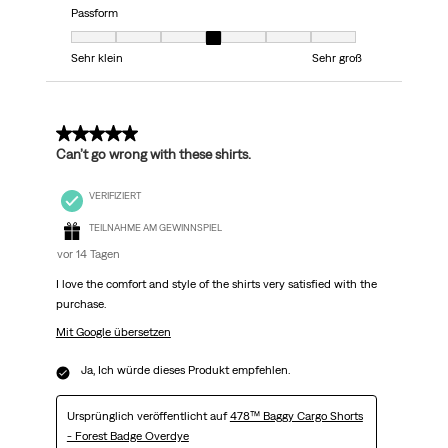
Passform
Passform, 4 von 7, wobei 1 gleich Sehr klein ist und 7 gleich Sehr groß
Sehr klein
Sehr groß
5 von 5 Sternen.
Can’t go wrong with these shirts.
VERIFIZIERT
TEILNAHME AM GEWINNSPIEL
vor 14 Tagen
I love the comfort and style of the shirts very satisfied with the
purchase.
Mit Google übersetzen
Ja, Ich würde dieses Produkt empfehlen.
Ursprünglich veröffentlicht auf
478™ Baggy Cargo Shorts
- Forest Badge Overdye