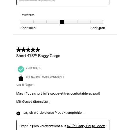
Passform
Passform, 4 von 7, wobei 1 gleich Sehr klein ist und 7 gleich Sehr groß
Sehr klein
Sehr groß
5 von 5 Sternen.
Short 478™ Baggy Cargo
VERIFIZIERT
TEILNAHME AM GEWINNSPIEL
vor 9 Tagen
Magnifique short, jolie coupe et très confortable au port!
Mit Google übersetzen
Ja, Ich würde dieses Produkt empfehlen.
Ursprünglich veröffentlicht auf
478™ Baggy Cargo Shorts