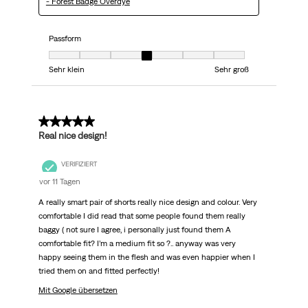
- Forest Badge Overdye
Passform
Passform, 4 von 7, wobei 1 gleich Sehr klein ist und 7 gleich Sehr groß
Sehr klein
Sehr groß
5 von 5 Sternen.
Real nice design!
VERIFIZIERT
vor 11 Tagen
A really smart pair of shorts really nice design and colour. Very
comfortable I did read that some people found them really
baggy ( not sure I agree, i personally just found them A
comfortable fit? I’m a medium fit so ?.. anyway was very
happy seeing them in the flesh and was even happier when I
tried them on and fitted perfectly!
Mit Google übersetzen