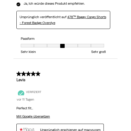
Ja, Ich würde dieses Produkt empfehlen.
Ursprünglich veröffentlicht auf
478™ Baggy Cargo Shorts
- Forest Badge Overdye
Passform
Passform, 4 von 7, wobei 1 gleich Sehr klein ist und 7 gleich Sehr groß
Sehr klein
Sehr groß
5 von 5 Sternen.
Levis
VERIFIZIERT
vor 11 Tagen
Perfect fit...
Mit Google übersetzen
Ursprünglich erschienen auf macys.com