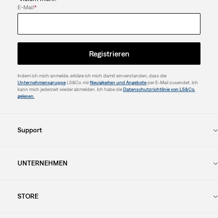
E-Mail
*
Registrieren
Indem ich mich anmelde, erkläre ich mich damit einverstanden, dass die
Unternehmensgruppe
LS&Co. mir
Neuigkeiten und Angebote
per E-Mail zusendet. Ich
kann mich jederzeit wieder abmelden. Ich habe die
Datenschutzrichtlinie von LS&Co.
gelesen.
Support
UNTERNEHMEN
STORE