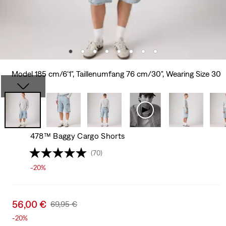
Model 185 cm/6'1", Taillenumfang 76 cm/30", Wearing Size 30
478™ Baggy Cargo Shorts
(70)
-20%
Sale
56,00 €
Original
69,95 €
price
Price
-20%
is
Was