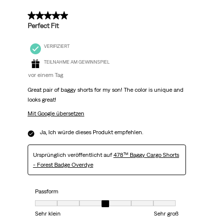
Bewertungen.
5 von 5 Sternen.
Perfect Fit
VERIFIZIERT
TEILNAHME AM GEWINNSPIEL
vor einem Tag
Great pair of baggy shorts for my son! The color is unique and
looks great!
Mit Google übersetzen
Ja, Ich würde dieses Produkt empfehlen.
Ursprünglich veröffentlicht auf
478™ Baggy Cargo Shorts
- Forest Badge Overdye
Passform
Passform, 4 von 7, wobei 1 gleich Sehr klein ist und 7 gleich Sehr groß
Sehr klein
Sehr groß