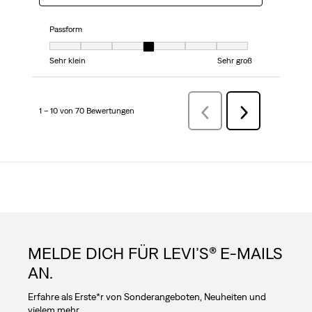
Passform
Passform, 4 von 7, wobei 1 gleich Sehr klein ist und 7 gleich Sehr groß
Sehr klein
Sehr groß
1 – 10 von 70 Bewertungen
ZurückBewertungen
Weiter
Bewertungen
MELDE DICH FÜR LEVI’S® E-MAILS
AN.
Erfahre als Erste*r von Sonderangeboten, Neuheiten und
vielem mehr.