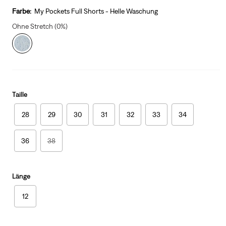
Farbe:
My Pockets Full Shorts - Helle Waschung
Ohne Stretch (0%)
Taille
28
29
30
31
32
33
34
36
38
Länge
12