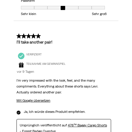
Passform
Passform, 4 von 7, wobei 1 gleich Sehr klein ist und 7 gleich Sehr groß
Sehr klein
Sehr groß
5 von 5 Sternen.
I'll take another pair!
VERIFIZIERT
TEILNAHME AM GEWINNSPIEL
vor 9 Tagen
I'm very impressed with the look, feel, and the many
compliments. Everything about these shorts says Levi.
Actually ordered another pair.
Mit Google übersetzen
Ja, Ich würde dieses Produkt empfehlen.
Ursprünglich veröffentlicht auf
478™ Baggy Cargo Shorts
- Forest Badge Overdye