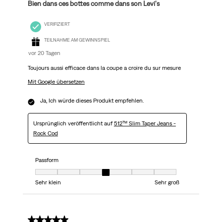
Bien dans ces bottes comme dans son Levi's
VERIFIZIERT
TEILNAHME AM GEWINNSPIEL
vor 20 Tagen
Toujours aussi efficace dans la coupe a croire du sur mesure
Mit Google übersetzen
Ja, Ich würde dieses Produkt empfehlen.
Ursprünglich veröffentlicht auf
512™ Slim Taper Jeans -
Rock Cod
Passform
Passform, 4 von 7, wobei 1 gleich Sehr klein ist und 7 gleich Sehr groß
Sehr klein
Sehr groß
5 von 5 Sternen.