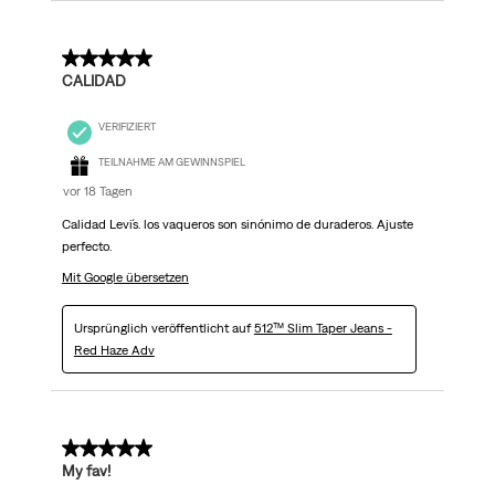
5 von 5 Sternen.
CALIDAD
VERIFIZIERT
TEILNAHME AM GEWINNSPIEL
vor 18 Tagen
Calidad Levi´s. los vaqueros son sinónimo de duraderos. Ajuste
perfecto.
Mit Google übersetzen
Ursprünglich veröffentlicht auf
512™ Slim Taper Jeans -
Red Haze Adv
5 von 5 Sternen.
My fav!