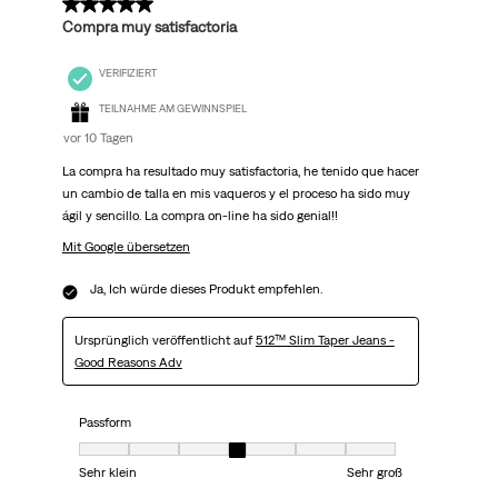
5 von 5 Sternen.
Compra muy satisfactoria
VERIFIZIERT
TEILNAHME AM GEWINNSPIEL
vor 10 Tagen
La compra ha resultado muy satisfactoria, he tenido que hacer
un cambio de talla en mis vaqueros y el proceso ha sido muy
ágil y sencillo. La compra on-line ha sido genial!!
Mit Google übersetzen
Ja, Ich würde dieses Produkt empfehlen.
Ursprünglich veröffentlicht auf
512™ Slim Taper Jeans -
Good Reasons Adv
Passform
Passform, 4 von 7, wobei 1 gleich Sehr klein ist und 7 gleich Sehr groß
Sehr klein
Sehr groß