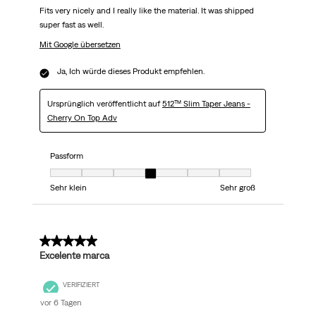
Fits very nicely and I really like the material. It was shipped
super fast as well.
Mit Google übersetzen
Ja, Ich würde dieses Produkt empfehlen.
Ursprünglich veröffentlicht auf
512™ Slim Taper Jeans -
Cherry On Top Adv
Passform
Passform, 4 von 7, wobei 1 gleich Sehr klein ist und 7 gleich Sehr groß
Sehr klein
Sehr groß
5 von 5 Sternen.
Excelente marca
VERIFIZIERT
vor 6 Tagen