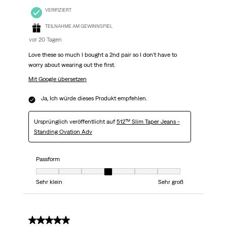
VERIFIZIERT
TEILNAHME AM GEWINNSPIEL
vor 20 Tagen
Love these so much I bought a 2nd pair so I don’t have to
worry about wearing out the first.
Mit Google übersetzen
Ja, Ich würde dieses Produkt empfehlen.
Ursprünglich veröffentlicht auf
512™ Slim Taper Jeans -
Standing Ovation Adv
Passform
Passform, 4 von 7, wobei 1 gleich Sehr klein ist und 7 gleich Sehr groß
Sehr klein
Sehr groß
5 von 5 Sternen.