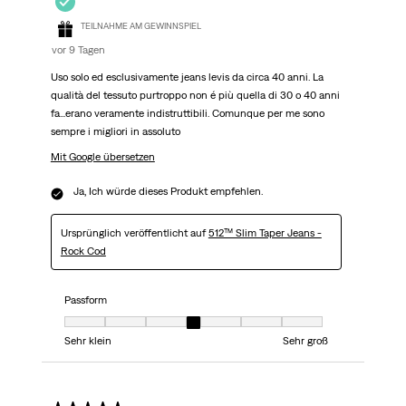
TEILNAHME AM GEWINNSPIEL
vor 9 Tagen
Uso solo ed esclusivamente jeans levis da circa 40 anni. La
qualità del tessuto purtroppo non é più quella di 30 o 40 anni
fa...erano veramente indistruttibili. Comunque per me sono
sempre i migliori in assoluto
Mit Google übersetzen
Ja, Ich würde dieses Produkt empfehlen.
Ursprünglich veröffentlicht auf
512™ Slim Taper Jeans -
Rock Cod
Passform
Passform, 4 von 7, wobei 1 gleich Sehr klein ist und 7 gleich Sehr groß
Sehr klein
Sehr groß