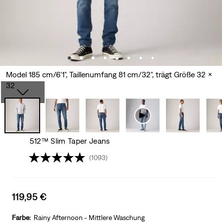
Model 185 cm/6'1", Taillenumfang 81 cm/32", trägt Größe 32 x
32
512™ Slim Taper Jeans
(1093)
Sale
119,95 €
price
is
Farbe:
Rainy Afternoon - Mittlere Waschung