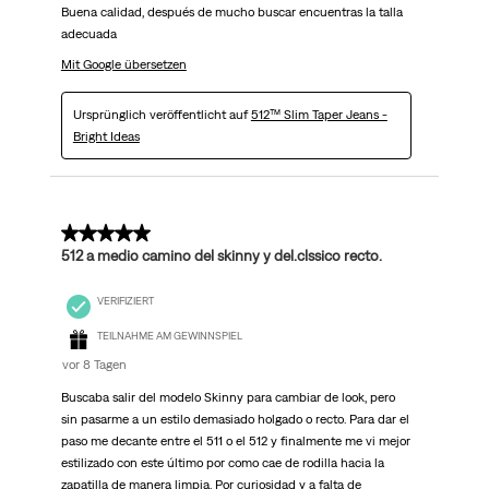
Buena calidad, después de mucho buscar encuentras la talla
adecuada
Mit Google übersetzen
Ursprünglich veröffentlicht auf
512™ Slim Taper Jeans -
Bright Ideas
5 von 5 Sternen.
512 a medio camino del skinny y del.clssico recto.
VERIFIZIERT
TEILNAHME AM GEWINNSPIEL
vor 8 Tagen
Buscaba salir del modelo Skinny para cambiar de look, pero
sin pasarme a un estilo demasiado holgado o recto. Para dar el
paso me decante entre el 511 o el 512 y finalmente me vi mejor
estilizado con este último por como cae de rodilla hacia la
zapatilla de manera limpia. Por curiosidad y a falta de