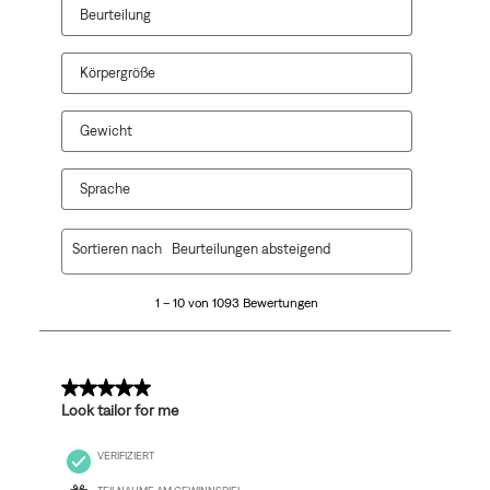
Beurteilung
Körpergröße
Gewicht
Sprache
1
Sortieren nach
Beurteilungen absteigend
bis
10
1 – 10 von 1093 Bewertungen
von
1093
Bewertungen.
5 von 5 Sternen.
Look tailor for me
VERIFIZIERT