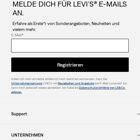
MELDE DICH FÜR LEVI’S® E-MAILS
AN.
Erfahre als Erste*r von Sonderangeboten, Neuheiten und
vielem mehr.
E-Mail
*
Registrieren
Indem ich mich anmelde, erkläre ich mich damit einverstanden, dass die
Unternehmensgruppe
LS&Co. mir
Neuigkeiten und Angebote
per E-Mail zusendet. Ich
kann mich jederzeit wieder abmelden. Ich habe die
Datenschutzrichtlinie von LS&Co.
gelesen.
Support
UNTERNEHMEN