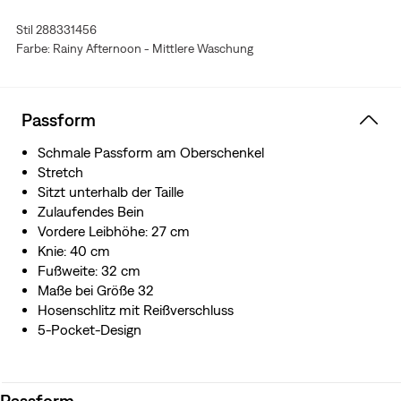
jedoch mit schmalerem Bein
Stil 288331456
Hergestellt aus Levi's® Ease, einer Mischung aus
Farbe: Rainy Afternoon - Mittlere Waschung
mittelschwerem Denim und dem perfekten
Stretchanteil. Sie sieht mit der Zeit immer besser aus und
fühlt sich auch besser an – genau wie deine Lieblings-
Vintage Levi's®
Passform
Schmale Passform am Oberschenkel
Stretch
Sitzt unterhalb der Taille
Zulaufendes Bein
Vordere Leibhöhe: 27 cm
Knie: 40 cm
Fußweite: 32 cm
Maße bei Größe 32
Hosenschlitz mit Reißverschluss
5-Pocket-Design
Passform