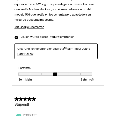
equivocarme, el 512 según supe indagando tras ver los Levis
que vestía Michael Jackson, son el resultado moderno del
modelo 501 que vestía en los ochenta pero adaptado a su
físico. Le quedaba impecable.
Mit Google übersetzen
Ja, Ich würde dieses Produkt empfehlen.
Ursprünglich veröffentlicht auf
512™ Slim Taper Jeans -
Dark Hollow
Passform
Passform, 4 von 7, wobei 1 gleich Sehr klein ist und 7 gleich Sehr groß
Sehr klein
Sehr groß
5 von 5 Sternen.
Stupendi
VERIFIZIERT