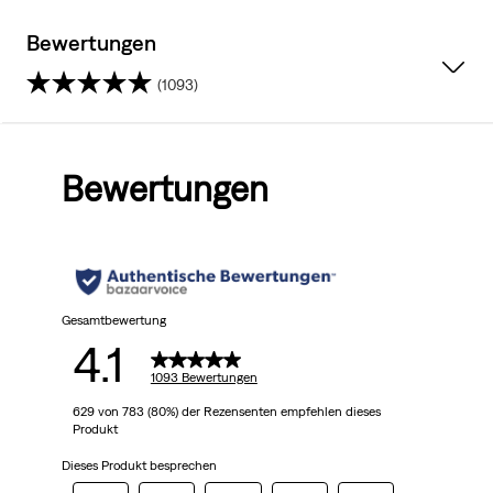
Bewertungen
(1093)
4.1
von
Bewertungen
5
Sternen.
1093
Bewertungen
Gesamtbewertung
4.1
1093 Bewertungen
629 von 783 (80%) der Rezensenten empfehlen dieses
Produkt
Dieses Produkt besprechen