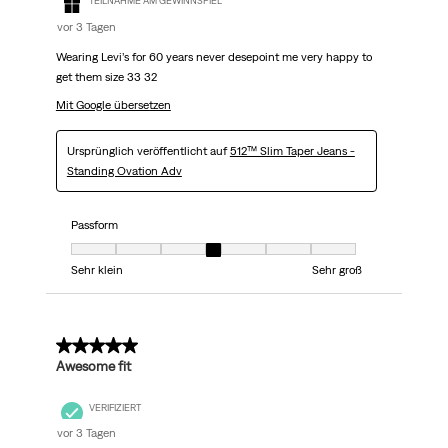
TEILNAHME AM GEWINNSPIEL
vor 3 Tagen
Wearing Levi’s for 60 years never desepoint me very happy to
get them size 33 32
Mit Google übersetzen
Ursprünglich veröffentlicht auf
512™ Slim Taper Jeans -
Standing Ovation Adv
Passform
Passform, 4 von 7, wobei 1 gleich Sehr klein ist und 7 gleich Sehr groß
Sehr klein
Sehr groß
5 von 5 Sternen.
Awesome fit
VERIFIZIERT
vor 3 Tagen