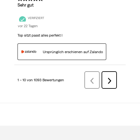
Sehr gut
VERIFIZIERT
vor 22 Tagen
Top sitzt passt alles perfekt l
Ursprünglich erschienen auf Zalando
1 – 10 von 1093 Bewertungen
ZurückBewertungen
Weiter
Bewertungen