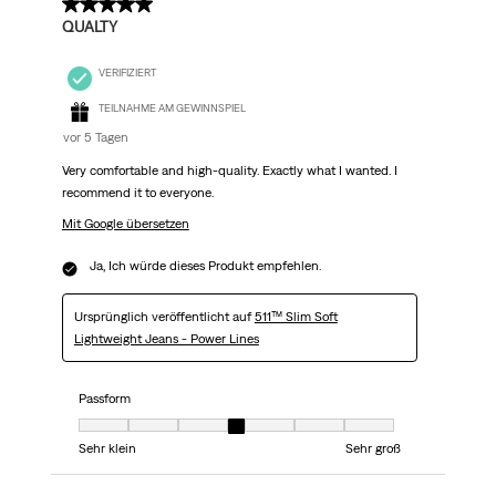
5 von 5 Sternen.
QUALTY
VERIFIZIERT
TEILNAHME AM GEWINNSPIEL
vor 5 Tagen
Very comfortable and high-quality. Exactly what I wanted. I
recommend it to everyone.
Mit Google übersetzen
Ja, Ich würde dieses Produkt empfehlen.
Ursprünglich veröffentlicht auf
511™ Slim Soft
Lightweight Jeans - Power Lines
Passform
Passform, 4 von 7, wobei 1 gleich Sehr klein ist und 7 gleich Sehr groß
Sehr klein
Sehr groß