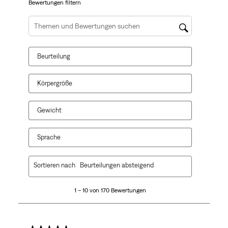
Aktion
Aktion
Aktion
Aktion
Aktion
Bewertungen filtern
wird
wird
wird
wird
wird
das
das
das
das
das
Suchthemen und Bewertungen Suchregion
Eingabeformular
Eingabeformular
Eingabeformular
Eingabeformular
Eingabeformular
geöffnet.
geöffnet.
geöffnet.
geöffnet.
geöffnet.
Beurteilung
Körpergröße
Gewicht
Sprache
1
Sortieren nach
Beurteilungen absteigend
bis
10
1 – 10 von 170 Bewertungen
von
170
Bewertungen.