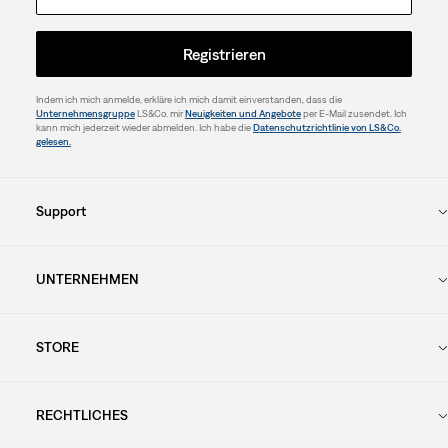
Registrieren
Indem ich mich anmelde, erkläre ich mich damit einverstanden, dass die
Unternehmensgruppe
LS&Co. mir
Neuigkeiten und Angebote
per E-Mail zusendet. Ich
kann mich jederzeit wieder abmelden. Ich habe die
Datenschutzrichtlinie von LS&Co.
gelesen.
Support
UNTERNEHMEN
STORE
RECHTLICHES