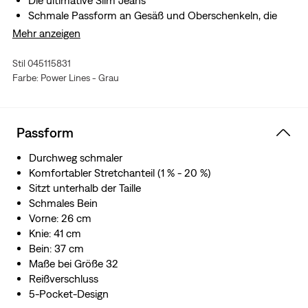
Die ultimative Slim Jeans
Schmale Passform an Gesäß und Oberschenkeln, die
trotzdem weit genug ist
Mehr anzeigen
Mit perfekter Passform, als wäre sie nur für dich
gemacht
Stil 045115831
Mit unserer berühmten Arcuate-Bogennaht
Farbe: Power Lines - Grau
Mit Authentic Soft: samtig-weicher Stretch-Denim, der
bei jedem Tragen weicher wird.
Wasserstopp: Dieses Kleidungsstück wurde mit
Passform
recyceltem Wasser hergestellt, was uns hilft, die
Auswirkungen auf diese endliche Ressource zu
Durchweg schmaler
reduzieren.
Komfortabler Stretchanteil (1 % - 20 %)
Für die Herstellung dieses Kleidungsstücks haben wir
Sitzt unterhalb der Taille
TENCEL™ Lyocell verwendet, eine weiche Holzfaser.
Schmales Bein
TENCEL™ ist ein Warenzeichen der Lenzing AG.
Vorne: 26 cm
Perfekt für Sommertage im Freien; aus weichem und
Knie: 41 cm
luftigem Stoff, der dich auch in der Sommersonne nicht
Bein: 37 cm
ins Schwitzen bringt und sich stets angenehm auf deiner
Maße bei Größe 32
Haut anfühlt.
Reißverschluss
Dieser Artikel ist aus einem „Lightweight“ Gewebe
5-Pocket-Design
hergestellt, das superweich, ultrabequem und leichter ist