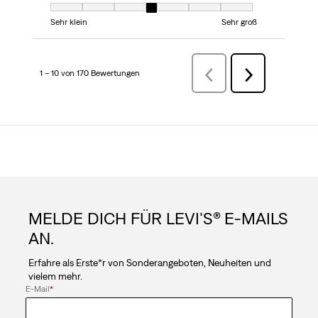
Passform, 4 von 7, wobei 1 gleich Sehr klein ist und 7 gleich Sehr groß
Sehr klein
Sehr groß
1 – 10 von 170 Bewertungen
ZurückBewertungen
Weiter
Bewertungen
MELDE DICH FÜR LEVI’S® E-MAILS
AN.
Erfahre als Erste*r von Sonderangeboten, Neuheiten und
vielem mehr.
E-Mail
*