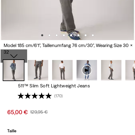
Model 185 cm/6'1", Taillenumfang 76 cm/30", Wearing Size 30 x
32
511™ Slim Soft Lightweight Jeans
(170)
Sale
65,00 €
Original
129,95 €
price
Price
is
Was
Taille