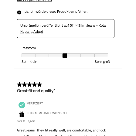
Mit Google übersetzen
Ja, Ich würde dieses Produkt empfehlen.
Ursprünglich veröffentlicht auf
511™ Slim Jeans - Kota
Kupang Adapt
Passform
Passform, 4 von 7, wobei 1 gleich Sehr klein ist und 7 gleich Sehr groß
Sehr klein
Sehr groß
5 von 5 Sternen.
Great fit and quality”
VERIFIZIERT
TEILNAHME AM GEWINNSPIEL
vor 3 Tagen
Great jeans! They fit really well, are comfortable, and look