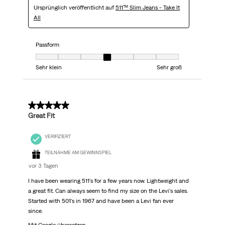
Ursprünglich veröffentlicht auf
511™ Slim Jeans - Take It
All
Passform
Passform, 4 von 7, wobei 1 gleich Sehr klein ist und 7 gleich Sehr groß
Sehr klein
Sehr groß
5 von 5 Sternen.
Great Fit
VERIFIZIERT
TEILNAHME AM GEWINNSPIEL
vor 3 Tagen
I have been wearing 511's for a few years now. Lightweight and
a great fit. Can always seem to find my size on the Levi's sales.
Started with 501's in 1967 and have been a Levi fan ever
since.