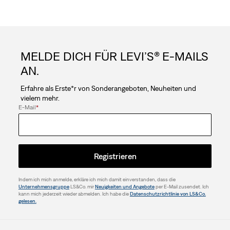
MELDE DICH FÜR LEVI’S® E-MAILS
AN.
Erfahre als Erste*r von Sonderangeboten, Neuheiten und
vielem mehr.
E-Mail
*
Registrieren
Indem ich mich anmelde, erkläre ich mich damit einverstanden, dass die
Unternehmensgruppe
LS&Co. mir
Neuigkeiten und Angebote
per E-Mail zusendet. Ich
kann mich jederzeit wieder abmelden. Ich habe die
Datenschutzrichtlinie von LS&Co.
gelesen.