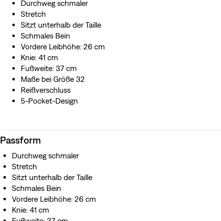
Wasser für alle: Dieses Kleidungsstück wurde mit
Durchweg schmaler
recyceltem Wasser hergestellt. Auf diese Weise können
Stretch
wir unseren Verbrauch dieser endlichen Ressource
Sitzt unterhalb der Taille
reduzieren.
Schmales Bein
Vordere Leibhöhe: 26 cm
Knie: 41 cm
Fußweite: 37 cm
Maße bei Größe 32
Reißverschluss
5-Pocket-Design
Passform
Durchweg schmaler
Stretch
Sitzt unterhalb der Taille
Schmales Bein
Vordere Leibhöhe: 26 cm
Knie: 41 cm
Fußweite: 37 cm