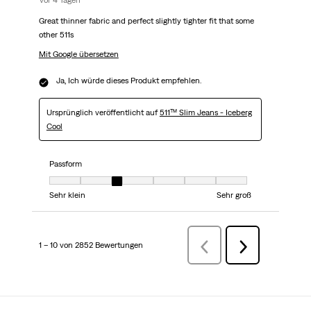
vor 4 Tagen
Great thinner fabric and perfect slightly tighter fit that some
other 511s
Mit Google übersetzen
Ja, Ich würde dieses Produkt empfehlen.
Ursprünglich veröffentlicht auf
511™ Slim Jeans - Iceberg
Cool
Passform
Passform, 3 von 7, wobei 1 gleich Sehr klein ist und 7 gleich Sehr groß
Sehr klein
Sehr groß
1 – 10 von 2852 Bewertungen
ZurückBewertungen
Weiter
Bewertungen