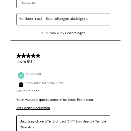
Sprache
1
Sortieren nach
Beurteilungen absteigend
bis
10
1 – 10 von 2852 Bewertungen
von
2852
Bewertungen.
5 von 5 Sternen.
Levi’s 511
VERIFIZIERT
TEILNAHME AM GEWINNSPIEL
vor 16 Stunden
Buen vaquero, queda como en las fotos. Estira bien.
Mit Google übersetzen
Ursprünglich veröffentlicht auf
511™ Slim Jeans - Terrible
Claw Adv