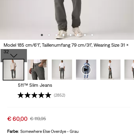
Model 185 cm/6'1", Taillenumfang 79 cm/31", Wearing Size 31 x
32
511™ Slim Jeans
(2852)
Sale
€ 60,00
Original
€ 119,95
price
Price
is
Was
Farbe:
Somewhere Else Overdye - Grau