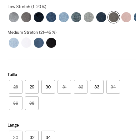
Low Stretch (1–20 %)
Medium Stretch (21–45 %)
Taille
28
29
30
31
32
33
34
36
38
Länge
30
32
34