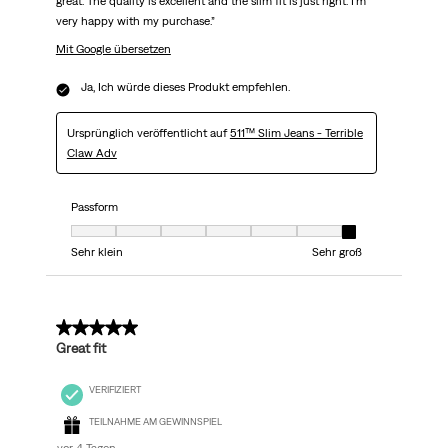
great. The quality is excellent and the slim fit is just right. I’m
very happy with my purchase.”
Mit Google übersetzen
Ja, Ich würde dieses Produkt empfehlen.
Ursprünglich veröffentlicht auf
511™ Slim Jeans - Terrible
Claw Adv
Passform
Passform, 7 von 7, wobei 1 gleich Sehr klein ist und 7 gleich Sehr groß
Sehr klein
Sehr groß
5 von 5 Sternen.
Great fit
VERIFIZIERT
TEILNAHME AM GEWINNSPIEL