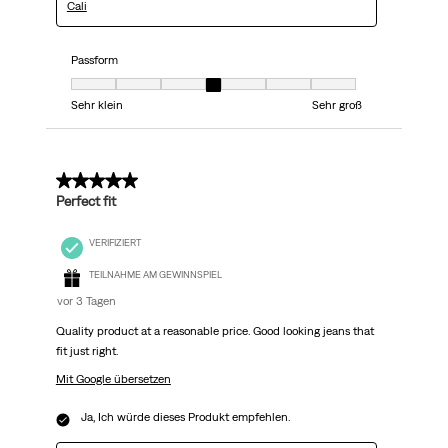
Cali
Passform
Passform, 4 von 7, wobei 1 gleich Sehr klein ist und 7 gleich Sehr groß
Sehr klein
Sehr groß
5 von 5 Sternen.
Perfect fit
VERIFIZIERT
TEILNAHME AM GEWINNSPIEL
vor 3 Tagen
Quality product at a reasonable price. Good looking jeans that
fit just right.
Mit Google übersetzen
Ja, Ich würde dieses Produkt empfehlen.