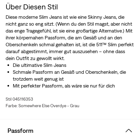
Über Diesen Stil
Diese moderne Slim Jeans ist wie eine Skinny Jeans, die
nicht ganz so eng sitzt. (Wenn du den Stil magst, aber nicht
das enge Tragegefühl, ist sie eine großartige Alternative.) Mit
ihrer körpernahen Passform, die am Gesäß und an den
Oberschenkeln schmal gehalten ist, ist die 511™ Slim perfekt
darauf abgestimmt, immer gut auszusehen – ohne dass
dein Outfit zu gewollt wirkt.
Die ultimative Slim Jeans
Schmale Passform an Gesäß und Oberschenkeln, die
trotzdem weit genug ist
Mit perfekter Passform, als wäre sie nur für dich
gemacht
Stil 045116353
Mit unserer berühmten Arcuate-Bogennaht
Farbe: Somewhere Else Overdye - Grau
Hergestellt aus Levi's® Ease, einer Mischung aus
mittelschwerem Denim und dem perfekten
Stretchanteil. Sie sieht mit der Zeit immer besser aus und
fühlt sich auch besser an – genau wie deine Lieblings-
Passform
Vintage Levi's®