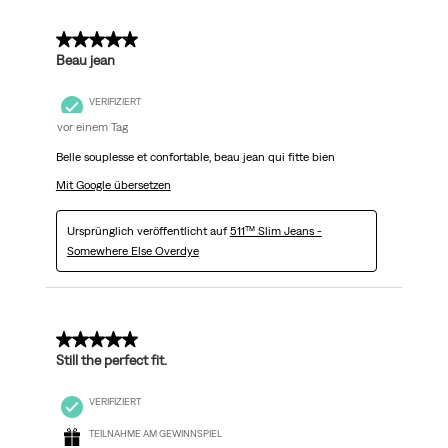
5 von 5 Sternen.
Beau jean
VERIFIZIERT
vor einem Tag
Belle souplesse et confortable, beau jean qui fitte bien
Mit Google übersetzen
Ursprünglich veröffentlicht auf
511™ Slim Jeans -
Somewhere Else Overdye
5 von 5 Sternen.
Still the perfect fit.
VERIFIZIERT
TEILNAHME AM GEWINNSPIEL