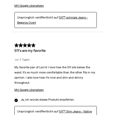
Mit Google übersetzen
Ursprünglich veröffentlicht auf
511™ schmale Jeans -
Begonia Overt
5 von 5 Sternen.
511's are my favorite
vor 3 Tagen
My favorite pair of Levi's! I love how the 511 sits below the
waist. It's so much more comfortable than the other fits in my
opinion. I also love how it's nice and slim and skinny
throughout.
Mit Google übersetzen
Ja, Ich würde dieses Produkt empfehlen.
Ursprünglich veröffentlicht auf
511™ Slim Jeans - Native