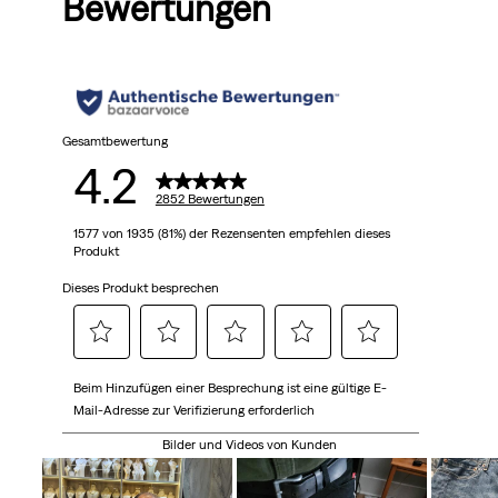
Bewertungen
5
Sternen.
2852
Bewertungen
Gesamtbewertung
4.2
2852 Bewertungen
1577 von 1935 (81%) der Rezensenten empfehlen dieses
Produkt
Dieses Produkt besprechen
Wählen
Wählen
Wählen
Wählen
Wählen
Beim Hinzufügen einer Besprechung ist eine gültige E-
Sie
Sie
Sie
Sie
Sie
Mail-Adresse zur Verifizierung erforderlich
diese
diese
diese
diese
diese
Option,
Option,
Option,
Option,
Option,
Bilder und Videos von Kunden
um
um
um
um
um
den
den
den
den
den