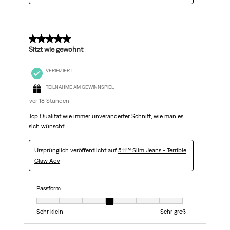
5 von 5 Sternen.
Sitzt wie gewohnt
VERIFIZIERT
TEILNAHME AM GEWINNSPIEL
vor 18 Stunden
Top Qualität wie immer unveränderter Schnitt, wie man es
sich wünscht!
Ursprünglich veröffentlicht auf
511™ Slim Jeans - Terrible
Claw Adv
Passform
Passform, 4 von 7, wobei 1 gleich Sehr klein ist und 7 gleich Sehr groß
Sehr klein
Sehr groß