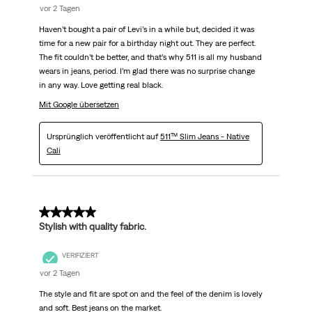
vor 2 Tagen
Haven’t bought a pair of Levi’s in a while but, decided it was
time for a new pair for a birthday night out. They are perfect.
The fit couldn’t be better, and that’s why 511 is all my husband
wears in jeans, period. I’m glad there was no surprise change
in any way. Love getting real black.
Mit Google übersetzen
Ursprünglich veröffentlicht auf
511™ Slim Jeans - Native
Cali
5 von 5 Sternen.
Stylish with quality fabric.
VERIFIZIERT
vor 2 Tagen
The style and fit are spot on and the feel of the denim is lovely
and soft. Best jeans on the market.