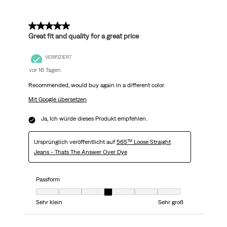
5 von 5 Sternen.
Great fit and quality for a great price
VERIFIZIERT
vor 16 Tagen
Recommended, would buy again in a different color.
Mit Google übersetzen
Ja, Ich würde dieses Produkt empfehlen.
Ursprünglich veröffentlicht auf
565™ Loose Straight
Jeans - Thats The Answer Over Dye
Passform
Passform, 4 von 7, wobei 1 gleich Sehr klein ist und 7 gleich Sehr groß
Sehr klein
Sehr groß