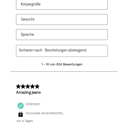
Körpergröße
Gewicht
Sprache
1
Sortieren nach
Beurteilungen absteigend
bis
10
1 – 10 von 624 Bewertungen
von
624
Bewertungen.
5 von 5 Sternen.
Amazing jeans
VERIFIZIERT
TEILNAHME AM GEWINNSPIEL
vor 4 Tagen