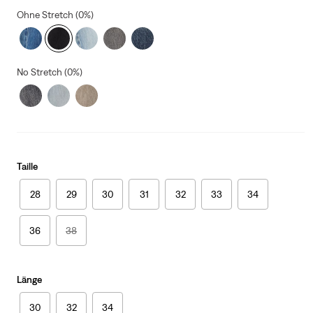
Ohne Stretch (0%)
No Stretch (0%)
Taille
28
29
30
31
32
33
34
36
38
Länge
30
32
34