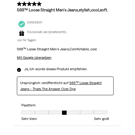
5 von 5 Sternen.
568™ Loose Straight Men's Jeans,stylish,cool,soft.
VERIFIZIERT
TEILNAHME AM GEWINNSPIEL
vor 14 Tagen
568™ Loose Straight Men's Jeans,Comfortable, cool.
Mit Google übersetzen
Ja, Ich würde dieses Produkt empfehlen.
Ursprünglich veröffentlicht auf
565™ Loose Straight
Jeans - Thats The Answer Over Dye
Passform
Passform, 4 von 7, wobei 1 gleich Sehr klein ist und 7 gleich Sehr groß
Sehr klein
Sehr groß