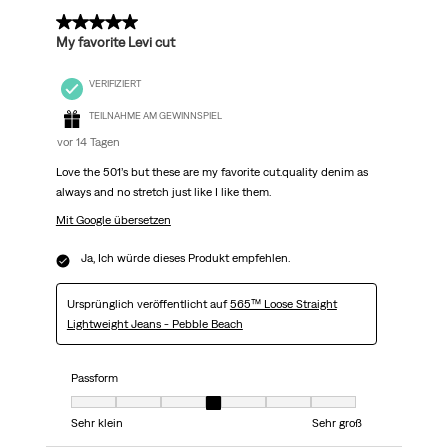
5 von 5 Sternen.
My favorite Levi cut
VERIFIZIERT
TEILNAHME AM GEWINNSPIEL
vor 14 Tagen
Love the 501’s but these are my favorite cut.quality denim as
always and no stretch just like I like them.
Mit Google übersetzen
Ja, Ich würde dieses Produkt empfehlen.
Ursprünglich veröffentlicht auf
565™ Loose Straight
Lightweight Jeans - Pebble Beach
Passform
Passform, 4 von 7, wobei 1 gleich Sehr klein ist und 7 gleich Sehr groß
Sehr klein
Sehr groß