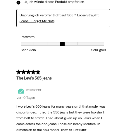
Ja, Ich würde dieses Produkt empfehlen.
Ursprünglich veröffentlicht auf
565™ Loose Straight
Jeans - Forget Me Nots
Passform
Passform, 4 von 7, wobei 1 gleich Sehr klein ist und 7 gleich Sehr groß
Sehr klein
Sehr groß
5 von 5 Sternen.
The Levi's 565 jeans
VERIFIZIERT
vor 10 Tagen
I wore Levi's 560 jeans for many years until that model was
discontinued. I tried the 550 jeans but they were too short
from belt to crotch. I had about given up on Levi's when I
came across the 565 jeans. These are nearly identical in
dimension to the 560 model. They fit just right.