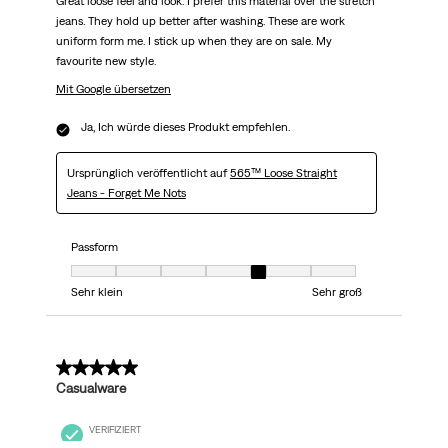
Great loose feel and look. I prefer this material over the stretch
jeans. They hold up better after washing. These are work
uniform form me. I stick up when they are on sale. My
favourite new style.
Mit Google übersetzen
Ja, Ich würde dieses Produkt empfehlen.
Ursprünglich veröffentlicht auf
565™ Loose Straight
Jeans - Forget Me Nots
Passform
Passform, 5 von 7, wobei 1 gleich Sehr klein ist und 7 gleich Sehr groß
Sehr klein
Sehr groß
5 von 5 Sternen.
Casualware
VERIFIZIERT