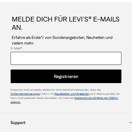
MELDE DICH FÜR LEVI’S® E-MAILS
AN.
Erfahre als Erste*r von Sonderangeboten, Neuheiten und
vielem mehr.
E-Mail
*
Registrieren
Indem ich mich anmelde, erkläre ich mich damit einverstanden, dass die
Unternehmensgruppe
LS&Co. mir
Neuigkeiten und Angebote
per E-Mail zusendet. Ich
kann mich jederzeit wieder abmelden. Ich habe die
Datenschutzrichtlinie von LS&Co.
gelesen.
Support