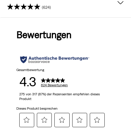
(624)
4.3
von
Bewertungen
5
Sternen.
624
Bewertungen
Gesamtbewertung
4.3
624 Bewertungen
275 von 317 (87%) der Rezensenten empfehlen dieses
Produkt
Dieses Produkt besprechen
Wählen
Wählen
Wählen
Wählen
Wählen