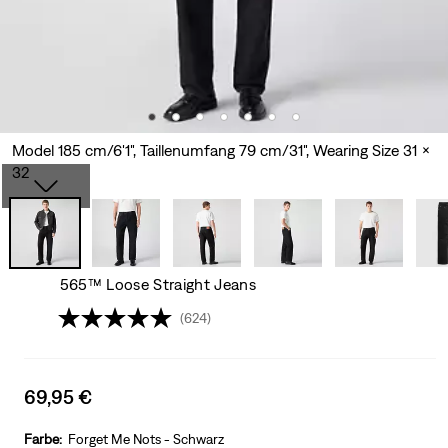
Model 185 cm/6'1", Taillenumfang 79 cm/31", Wearing Size 31 x
32
565™ Loose Straight Jeans
(624)
Sale
69,95 €
price
is
Farbe:
Forget Me Nots - Schwarz