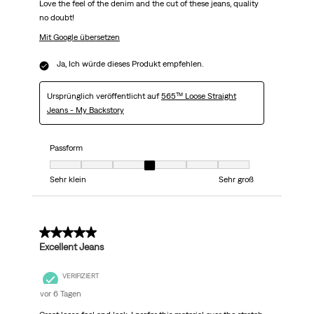
Love the feel of the denim and the cut of these jeans, quality
no doubt!
Mit Google übersetzen
Ja, Ich würde dieses Produkt empfehlen.
Ursprünglich veröffentlicht auf
565™ Loose Straight
Jeans - My Backstory
Passform
Passform, 4 von 7, wobei 1 gleich Sehr klein ist und 7 gleich Sehr groß
Sehr klein
Sehr groß
5 von 5 Sternen.
Excellent Jeans
VERIFIZIERT
vor 6 Tagen