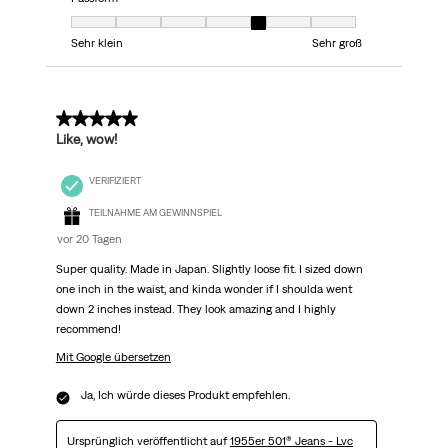
Passform, 5 von 7, wobei 1 gleich Sehr klein ist und 7 gleich Sehr groß
Sehr klein
Sehr groß
5 von 5 Sternen.
Like, wow!
VERIFIZIERT
TEILNAHME AM GEWINNSPIEL
vor 20 Tagen
Super quality. Made in Japan. Slightly loose fit. I sized down
one inch in the waist, and kinda wonder if I shoulda went
down 2 inches instead. They look amazing and I highly
recommend!
Mit Google übersetzen
Ja, Ich würde dieses Produkt empfehlen.
Ursprünglich veröffentlicht auf
1955er 501® Jeans - Lvc