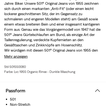
Jahre: Biker. Unsere 501® Original Jeans von 1955 zeichnen
sich durch einen markanten „Anti-Fit“ (oder einen leicht
lockerer geschnittenen Sitz, der im Gegensatz zu
schmaleren und engeren Modellen steht) am Gesäß sowie
einem etwas breiteren Bein und einer insgesamt kantigeren
Form aus. Genau wie das Vorgängermodell von 1947 hat die
501® Jeans Gürtelschlaufen am Bund, als einzige Art der
Taillenregulierung, verdeckte Kupfernieten an den
Gesäßtaschen und Zinkknöpfe am Hosenschlitz.
Wir würdigen mit diesen 501® Original Jeans von 1955 den
Inbegriff der amerikanischen Rebellion mit einer
Mehr anzeigen
Wiederauflage ihrer Lieblingsjeans aus hochwertigem
Selvedge-Denim aus dem Archiv.
Stil 501550080
Eine Reproduktion der 1955 501® Jeans aus unserem
Farbe: Lvc 1955 Organic Rinse - Dunkle Waschung
Archiv
Im klassischen Biker-Stil mit lockerem, kastigem „Anti-
Fit“-Style
Passform
Wir haben mit einer japanischen Weberei
zusammengearbeitet, um den Levi's® Selvedge-Denim
501
aus den 1950ern neu zu gestalten
Non-Stretch