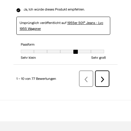
Ja, Ich würde dieses Produkt empfehlen.
Ursprünglich veröffentlicht auf
1955er 501® Jeans - Lvc
1955 Wagoner
Passform
Passform, 5 von 7, wobei 1 gleich Sehr klein ist und 7 gleich Sehr groß
Sehr klein
Sehr groß
1 – 10 von 77 Bewertungen
ZurückBewertungen
Weiter
Bewertungen