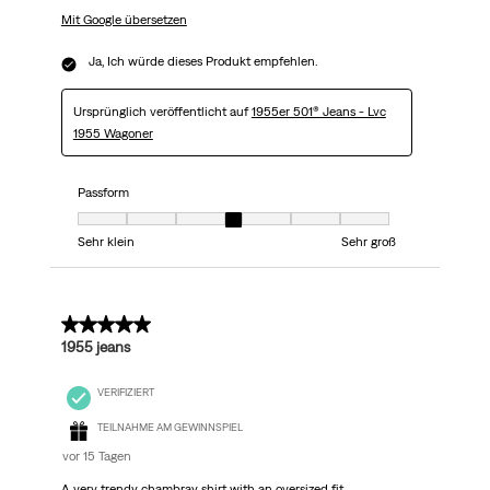
Mit Google übersetzen
Ja, Ich würde dieses Produkt empfehlen.
Ursprünglich veröffentlicht auf
1955er 501® Jeans - Lvc
1955 Wagoner
Passform
Passform, 4 von 7, wobei 1 gleich Sehr klein ist und 7 gleich Sehr groß
Sehr klein
Sehr groß
5 von 5 Sternen.
1955 jeans
VERIFIZIERT
TEILNAHME AM GEWINNSPIEL
vor 15 Tagen
A very trendy chambray shirt with an oversized fit.