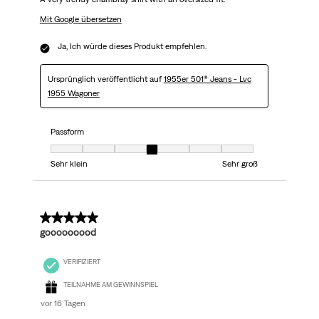
Mit Google übersetzen
Ja, Ich würde dieses Produkt empfehlen.
Ursprünglich veröffentlicht auf
1955er 501® Jeans - Lvc
1955 Wagoner
Passform
Passform, 4 von 7, wobei 1 gleich Sehr klein ist und 7 gleich Sehr groß
Sehr klein
Sehr groß
5 von 5 Sternen.
gooooooood
VERIFIZIERT
TEILNAHME AM GEWINNSPIEL
vor 16 Tagen