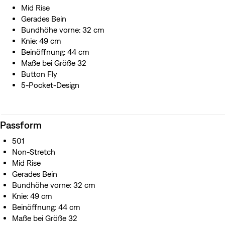
Zwei Gesäßtaschen mit verdeckten Nieten
Mid Rise
Wir haben dieses Kleidungsstück aus Bio-Baumwolle
Gerades Bein
hergestellt.
Bundhöhe vorne: 32 cm
Diese Jeans ist ein Shrink-to-Fit™-Modell, d. h. du
Knie: 49 cm
bestimmst selbst, wieviel sie einläuft, sodass sich die
Beinöffnung: 44 cm
Jeans an deinen einzigartigen Körper anpasst. Das
Maße bei Größe 32
Ergebnis ist eine Jeans mit einer individuellen, wie
Button Fly
maßgeschneiderten Passform. Und das ganz ohne
5-Pocket-Design
Schneider.
In Japan mit traditionellen Techniken von Meisterhand
hergestellt
Passform
501
Non-Stretch
Mid Rise
Gerades Bein
Bundhöhe vorne: 32 cm
Knie: 49 cm
Beinöffnung: 44 cm
Maße bei Größe 32