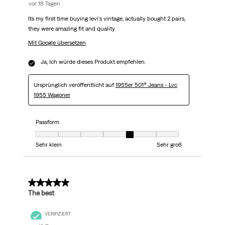
vor 18 Tagen
Its my first time buying levi's vintage, actually bought 2 pairs,
they were amazing fit and quality.
Mit Google übersetzen
Ja, Ich würde dieses Produkt empfehlen.
Ursprünglich veröffentlicht auf
1955er 501® Jeans - Lvc
1955 Wagoner
Passform
Passform, 5 von 7, wobei 1 gleich Sehr klein ist und 7 gleich Sehr groß
Sehr klein
Sehr groß
5 von 5 Sternen.
The best
VERIFIZIERT