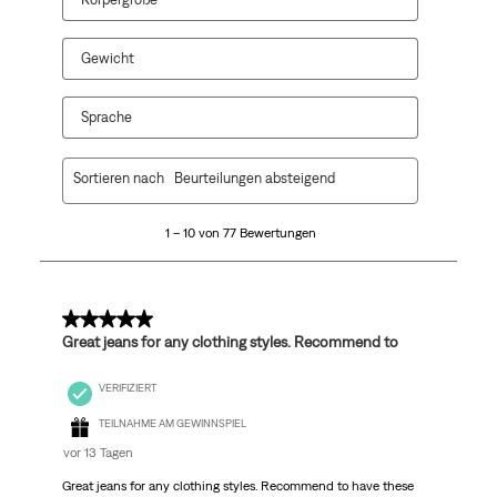
Gewicht
Sprache
1
Sortieren nach
Beurteilungen absteigend
bis
10
1 – 10 von 77 Bewertungen
von
77
Bewertungen.
5 von 5 Sternen.
Great jeans for any clothing styles. Recommend to
VERIFIZIERT
TEILNAHME AM GEWINNSPIEL
vor 13 Tagen
Great jeans for any clothing styles. Recommend to have these