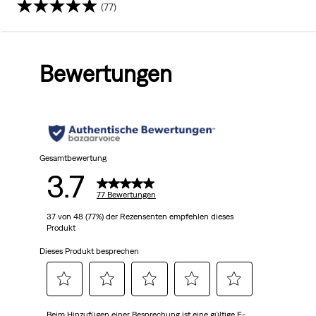
(77)
3.7
von
Bewertungen
5
Sternen.
77
Bewertungen
Gesamtbewertung
3.7
77 Bewertungen
37 von 48 (77%) der Rezensenten empfehlen dieses
Produkt
Dieses Produkt besprechen
Wählen
Wählen
Wählen
Wählen
Wählen
Beim Hinzufügen einer Besprechung ist eine gültige E-