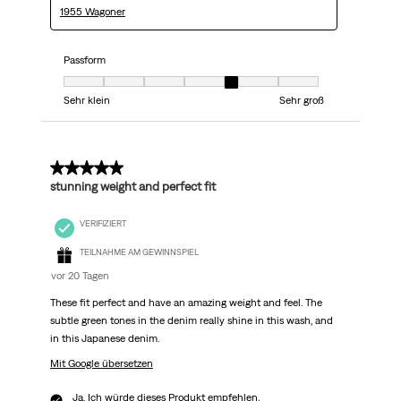
1955 Wagoner
Passform
Passform, 5 von 7, wobei 1 gleich Sehr klein ist und 7 gleich Sehr groß
Sehr klein
Sehr groß
5 von 5 Sternen.
stunning weight and perfect fit
VERIFIZIERT
TEILNAHME AM GEWINNSPIEL
vor 20 Tagen
These fit perfect and have an amazing weight and feel. The
subtle green tones in the denim really shine in this wash, and
in this Japanese denim.
Mit Google übersetzen
Ja, Ich würde dieses Produkt empfehlen.