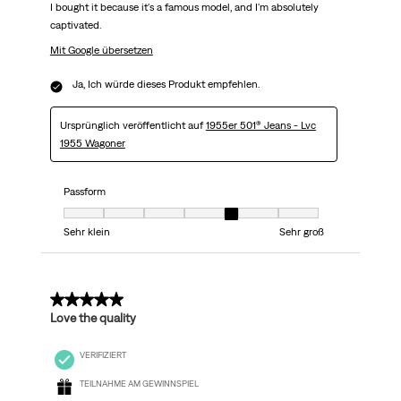
I bought it because it's a famous model, and I'm absolutely
captivated.
Mit Google übersetzen
Ja, Ich würde dieses Produkt empfehlen.
Ursprünglich veröffentlicht auf
1955er 501® Jeans - Lvc
1955 Wagoner
Passform
Passform, 5 von 7, wobei 1 gleich Sehr klein ist und 7 gleich Sehr groß
Sehr klein
Sehr groß
5 von 5 Sternen.
Love the quality
VERIFIZIERT
TEILNAHME AM GEWINNSPIEL