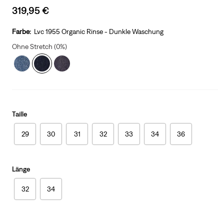
Sale
319,95 €
price
is
Farbe:
Lvc 1955 Organic Rinse - Dunkle Waschung
Ohne Stretch (0%)
Taille
29
30
31
32
33
34
36
Länge
32
34