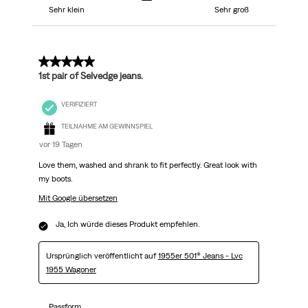
Sehr klein
Sehr groß
5 von 5 Sternen.
1st pair of Selvedge jeans.
VERIFIZIERT
TEILNAHME AM GEWINNSPIEL
vor 19 Tagen
Love them, washed and shrank to fit perfectly. Great look with
my boots.
Mit Google übersetzen
Ja, Ich würde dieses Produkt empfehlen.
Ursprünglich veröffentlicht auf
1955er 501® Jeans - Lvc
1955 Wagoner
Passform