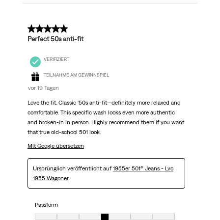
5 von 5 Sternen.
Perfect 50s anti-fit
VERIFIZIERT
TEILNAHME AM GEWINNSPIEL
vor 19 Tagen
Love the fit. Classic '50s anti-fit—definitely more relaxed and
comfortable. This specific wash looks even more authentic
and broken-in in person. Highly recommend them if you want
that true old-school 501 look.
Mit Google übersetzen
Ursprünglich veröffentlicht auf
1955er 501® Jeans - Lvc
1955 Wagoner
Passform
Passform, 4 von 7, wobei 1 gleich Sehr klein ist und 7 gleich Sehr groß