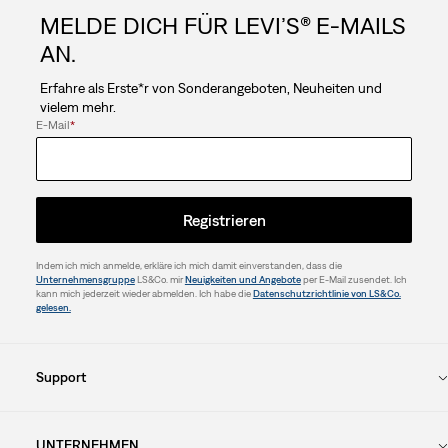
MELDE DICH FÜR LEVI’S® E-MAILS
AN.
Erfahre als Erste*r von Sonderangeboten, Neuheiten und
vielem mehr.
E-Mail
*
Registrieren
Indem ich mich anmelde, erkläre ich mich damit einverstanden, dass die
Unternehmensgruppe
LS&Co. mir
Neuigkeiten und Angebote
per E-Mail zusendet. Ich
kann mich jederzeit wieder abmelden. Ich habe die
Datenschutzrichtlinie von LS&Co.
gelesen.
Support
UNTERNEHMEN