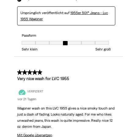
Ursprünglich veröffentlicht auf
1955er 501® Jeans - Lvc
1955 Wagoner
Passform
Passform, 4 von 7, wobei 1 gleich Sehr klein ist und 7 gleich Sehr groß
Sehr klein
Sehr groß
5 von 5 Sternen.
Very nice wash for LVC 1955
VERIFIZIERT
vor 21 Tagen
Wagoner wash on this LVC 1955 gives a nice smoky touch and
just a dash of fading. Looks naturally aged. For me who likes
unwashed jeans, this wash is quite impressive. Really nice 12
oz. denim from Japan.
Mit Google übersetzen