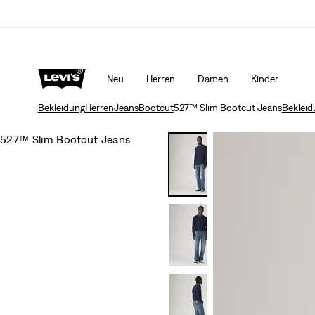
Aktualisierte Versand- und Rückgabebedingungen
Mehr
Neu
Herren
Damen
Kinder
Bekleidung
Herren
Jeans
Bootcut
527™ Slim Bootcut Jeans
Bekleid
527™ Slim Bootcut Jeans