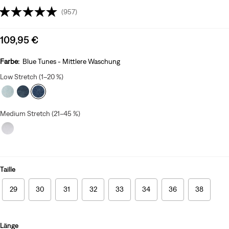
(957)
Sale
109,95 €
price
is
Farbe:
Blue Tunes - Mittlere Waschung
Low Stretch (1–20 %)
Medium Stretch (21–45 %)
Taille
29
30
31
32
33
34
36
38
Länge