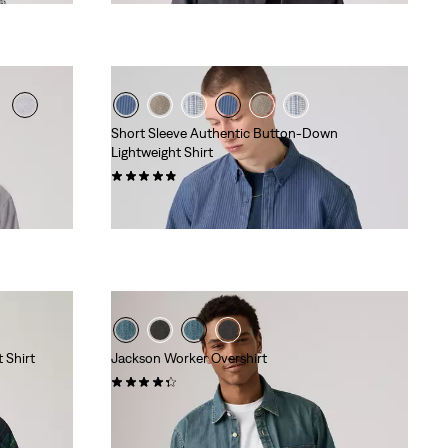
Short Sleeve Authentic Button-Down
Lightweight Shirt
(12)
59,95 €
 Shirt
Jackson Worker Overshirt
(117)
84,95 €