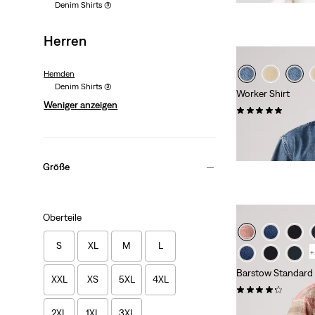
Denim Shirts
(3)
Herren
Hemden
Denim Shirts
(3)
Worker Shirt
Weniger anzeigen
(1)
54,95 €
Größe
Oberteile
S
XL
M
L
+
Barstow Standard 
XXL
XS
5XL
4XL
(344)
79,95 €
2XL
1XL
3XL