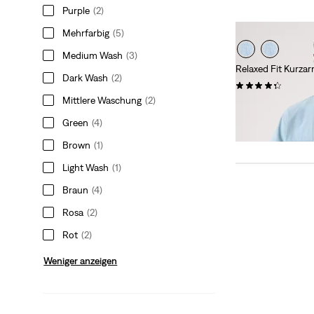
Purple
(2)
Mehrfarbig
(5)
Medium Wash
(3)
Relaxed Fit Kurz
Dark Wash
(2)
(44)
Mittlere Waschung
(2)
Sale
Original
32,50 €
64,95 €
Price
Price
Green
(4)
is
was
Brown
(1)
Light Wash
(1)
Braun
(4)
Rosa
(2)
Rot
(2)
Weniger anzeigen