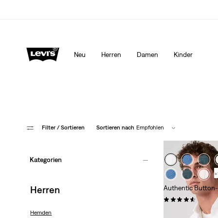
ÜR DICH.
Mehr Erfahren
Aktualisierte Versand- und Rückgabebedingunge
Neu
Herren
Damen
Kinder
Filter
/ Sortieren
Sortieren nach
Empfohlen
Kategorien
+
Herren
Authentic Button
(267)
69,95 €
Hemden