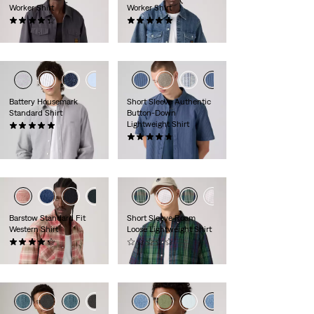
Worker Shirt
Worker Shirt
(7)
(1)
79,95 €
54,95 €
+4
+5
Battery Housemark
Short Sleeve Authentic
Standard Shirt
Button-Down
Lightweight Shirt
(2)
64,95 €
(12)
59,95 €
+7
+8
Barstow Standard Fit
Short Sleeve Roam
Western Shirt
Loose Lightweight Shirt
(344)
(0)
79,95 €
64,95 €