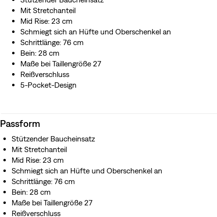
recyceltem Wasser hergestellt, was uns hilft, die
Mit Stretchanteil
Auswirkungen auf diese endliche Ressource zu
Mid Rise: 23 cm
reduzieren.
Schmiegt sich an Hüfte und Oberschenkel an
Schrittlänge: 76 cm
Bein: 28 cm
Maße bei Taillengröße 27
Reißverschluss
5-Pocket-Design
Passform
Stützender Baucheinsatz
Mit Stretchanteil
Mid Rise: 23 cm
Schmiegt sich an Hüfte und Oberschenkel an
Schrittlänge: 76 cm
Bein: 28 cm
Maße bei Taillengröße 27
Reißverschluss