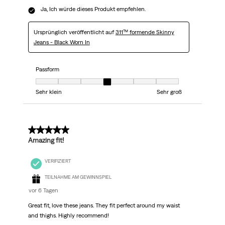
Ja, Ich würde dieses Produkt empfehlen.
Ursprünglich veröffentlicht auf
311™ formende Skinny
Jeans - Black Worn In
Passform
Passform, 4 von 7, wobei 1 gleich Sehr klein ist und 7 gleich Sehr groß
Sehr klein
Sehr groß
5 von 5 Sternen.
Amazing fit!
VERIFIZIERT
TEILNAHME AM GEWINNSPIEL
vor 6 Tagen
Great fit, love these jeans. They fit perfect around my waist
and thighs. Highly recommend!