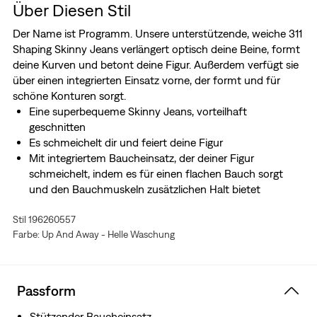
Über Diesen Stil
Der Name ist Programm. Unsere unterstützende, weiche 311
Shaping Skinny Jeans verlängert optisch deine Beine, formt
deine Kurven und betont deine Figur. Außerdem verfügt sie
über einen integrierten Einsatz vorne, der formt und für
schöne Konturen sorgt.
Eine superbequeme Skinny Jeans, vorteilhaft
geschnitten
Es schmeichelt dir und feiert deine Figur
Mit integriertem Baucheinsatz, der deiner Figur
schmeichelt, indem es für einen flachen Bauch sorgt
und den Bauchmuskeln zusätzlichen Halt bietet
Authentischer Denim-Charakter mit superweichem
Stil 196260557
Stretch. Für Jeans, die dich begeistern werden. Das ist
Farbe: Up And Away - Helle Waschung
Levi's® Stellar Stretch. Dank der ausgezeichneten
integrierten Formstabilität passt er sich perfekt an deine
Kurven an und macht ohne auszubeulen oder
auszuleiern jede Bewegung mit – immer und bei jedem
Passform
Tragen.
Wasserstopp: Dieses Kleidungsstück wurde mit
Stützender Baucheinsatz