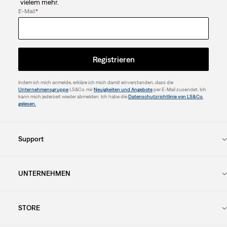
vielem mehr.
E-Mail
*
Registrieren
Indem ich mich anmelde, erkläre ich mich damit einverstanden, dass die
Unternehmensgruppe
LS&Co. mir
Neuigkeiten und Angebote
per E-Mail zusendet. Ich
kann mich jederzeit wieder abmelden. Ich habe die
Datenschutzrichtlinie von LS&Co.
gelesen.
Support
UNTERNEHMEN
STORE