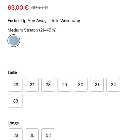
Sale
63,00 €
Original
89,95 €
price
Price
is
Was
Farbe:
Up And Away - Helle Waschung
Medium Stretch (21–45 %)
Taille
26
27
28
29
30
31
32
33
Länge
28
30
32