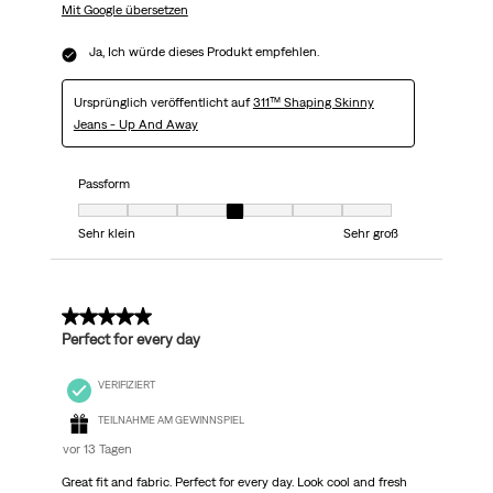
Mit Google übersetzen
Ja, Ich würde dieses Produkt empfehlen.
Ursprünglich veröffentlicht auf
311™ Shaping Skinny
Jeans - Up And Away
Passform
Passform, 4 von 7, wobei 1 gleich Sehr klein ist und 7 gleich Sehr groß
Sehr klein
Sehr groß
5 von 5 Sternen.
Perfect for every day
VERIFIZIERT
TEILNAHME AM GEWINNSPIEL
vor 13 Tagen
Great fit and fabric. Perfect for every day. Look cool and fresh