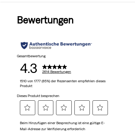
von
Bewertungen
5
Sternen.
2614
Bewertungen
Gesamtbewertung
4.3
2614 Bewertungen
1510 von 1777 (85%) der Rezensenten empfehlen dieses
Produkt
Dieses Produkt besprechen
Wählen
Wählen
Wählen
Wählen
Wählen
Beim Hinzufügen einer Besprechung ist eine gültige E-
Sie
Sie
Sie
Sie
Sie
Mail-Adresse zur Verifizierung erforderlich
diese
diese
diese
diese
diese