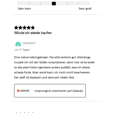
Passform, 4 von 7, wobei 1 gleich Sehr klein ist und 7 gleich Sehr groß
Sehr klein
Sehr groß
5 von 5 Sternen.
Würde ich wieder kaufen
VERIFIZIERT
vor 17 Tagen
Eine meine lieblingshosen. Die sitzt wirklich gut. Allerdings
musste ich mit der Größe rumprobieren, denn hier ist es leider
so das jede Farbe irgendwie anders ausfällt, was ich etwas
schade finde. Aber sonst kann ich mich nicht beschweren.
Der stoff ist elastisch und dennoch relativ fest.
Ursprünglich erschienen auf Zalando