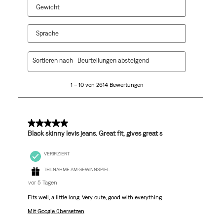
Gewicht
Sprache
1
Sortieren nach
Beurteilungen absteigend
bis
10
1 – 10 von 2614 Bewertungen
von
2614
Bewertungen.
5 von 5 Sternen.
Black skinny levis jeans. Great fit, gives great s
VERIFIZIERT
TEILNAHME AM GEWINNSPIEL
vor 5 Tagen
Fits well, a little long. Very cute, good with everything
Mit Google übersetzen