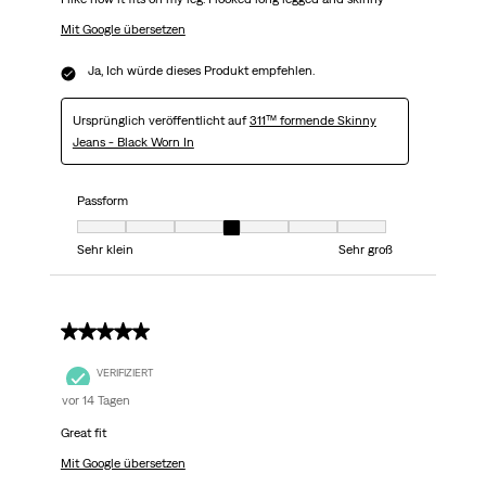
Mit Google übersetzen
Ja, Ich würde dieses Produkt empfehlen.
Ursprünglich veröffentlicht auf
311™ formende Skinny
Jeans - Black Worn In
Passform
Passform, 4 von 7, wobei 1 gleich Sehr klein ist und 7 gleich Sehr groß
Sehr klein
Sehr groß
5 von 5 Sternen.
VERIFIZIERT
vor 14 Tagen
Great fit
Mit Google übersetzen