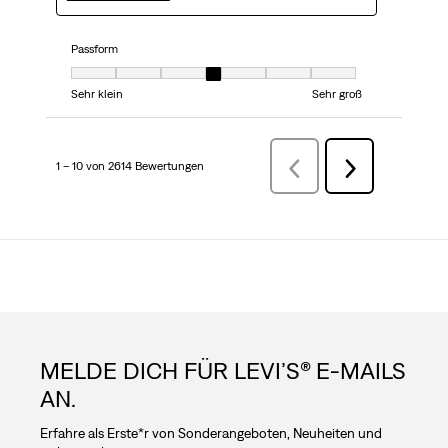
Passform
Passform, 4 von 7, wobei 1 gleich Sehr klein ist und 7 gleich Sehr groß
Sehr klein
Sehr groß
1 – 10 von 2614 Bewertungen
ZurückBewertungen
Weiter
Bewertungen
MELDE DICH FÜR LEVI’S® E-MAILS
AN.
Erfahre als Erste*r von Sonderangeboten, Neuheiten und