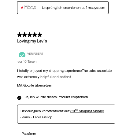
Ursprünglich erschienen auf macys.com
5 von 5 Sternen.
Loving my Levi’s
VERIFIZIERT
vor 16 Tagen
I totally enjoyed my shopping experience.The sales associate
was extremely helpful and patient
Mit Google übersetzen
Ja, Ich würde dieses Produkt empfehlen.
Ursprünglich veröffentlicht auf
311™ Shaping Skinny
Jeans - Lapis Gallop
Passform