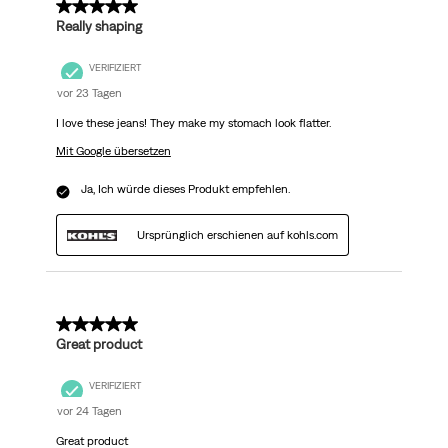
5 von 5 Sternen.
Really shaping
VERIFIZIERT
vor 23 Tagen
I love these jeans! They make my stomach look flatter.
Mit Google übersetzen
Ja, Ich würde dieses Produkt empfehlen.
Ursprünglich erschienen auf kohls.com
5 von 5 Sternen.
Great product
VERIFIZIERT
vor 24 Tagen
Great product