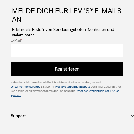
MELDE DICH FÜR LEVI’S® E-MAILS
AN.
Erfahre als Erste*r von Sonderangeboten, Neuheiten und
vielem mehr.
E-Mail
*
Registrieren
Indem ich mich anmelde, erkläre ich mich damit einverstanden, dass die
Unternehmensgruppe
LS&Co. mir
Neuigkeiten und Angebote
per E-Mail zusendet. Ich
kann mich jederzeit wieder abmelden. Ich habe die
Datenschutzrichtlinie von LS&Co.
gelesen.
Support