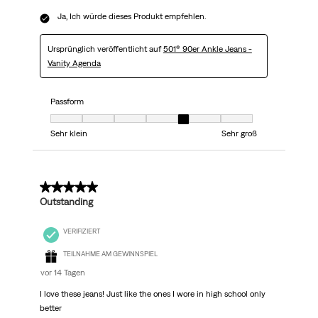
Ja, Ich würde dieses Produkt empfehlen.
Ursprünglich veröffentlicht auf
501® 90er Ankle Jeans -
Vanity Agenda
Passform
Passform, 5 von 7, wobei 1 gleich Sehr klein ist und 7 gleich Sehr groß
Sehr klein
Sehr groß
5 von 5 Sternen.
Outstanding
VERIFIZIERT
TEILNAHME AM GEWINNSPIEL
vor 14 Tagen
I love these jeans! Just like the ones I wore in high school only
better