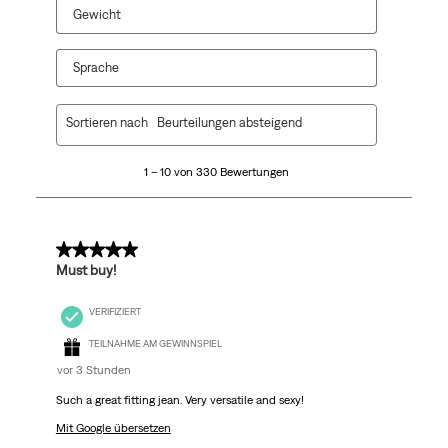
Gewicht
Sprache
1
Sortieren nach
Beurteilungen absteigend
bis
10
1 – 10 von 330 Bewertungen
von
330
Bewertungen.
5 von 5 Sternen.
Must buy!
VERIFIZIERT
TEILNAHME AM GEWINNSPIEL
vor 3 Stunden
Such a great fitting jean. Very versatile and sexy!
Mit Google übersetzen