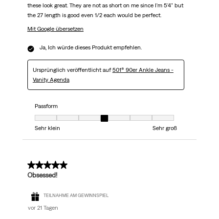
these look great. They are not as short on me since I'm 5'4" but
the 27 length is good even 1/2 each would be perfect.
Mit Google übersetzen
Ja, Ich würde dieses Produkt empfehlen.
Ursprünglich veröffentlicht auf
501® 90er Ankle Jeans -
Vanity Agenda
Passform
Passform, 4 von 7, wobei 1 gleich Sehr klein ist und 7 gleich Sehr groß
Sehr klein
Sehr groß
5 von 5 Sternen.
Obsessed!
TEILNAHME AM GEWINNSPIEL
vor 21 Tagen