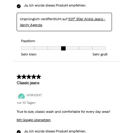
Ja, Ich würde dieses Produkt empfehlen.
Ursprünglich veröffentlicht auf
501® 90er Ankle Jeans -
Vanity Agenda
Passform
Passform, 4 von 7, wobei 1 gleich Sehr klein ist und 7 gleich Sehr groß
Sehr klein
Sehr groß
5 von 5 Sternen.
Classic jeans
VERIFIZIERT
vor 10 Tagen
True to size, classic wash and comfortable for every day wear!
Mit Google übersetzen
Ja, Ich würde dieses Produkt empfehlen.