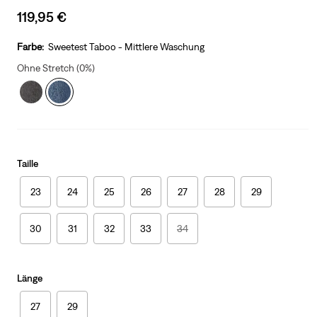
Sale
119,95 €
price
is
Farbe:
Sweetest Taboo - Mittlere Waschung
Ohne Stretch (0%)
Taille
23
24
25
26
27
28
29
30
31
32
33
34
Länge
27
29