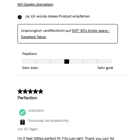
Mit Google übersetzen
Ja, Ich würde dieses Produkt empfehlen.
Ursprünglich veröffentlicht auf
501® 90's Ankle Jeans -
Sweetest Taboo
Passform
Passform, 4 von 7, wobei 1 gleich Sehr klein ist und 7 gleich Sehr groß
Sehr klein
Sehr groß
5 von 5 Sternen.
Perfection
VERIFIZIERT
TEILNAHME AM GEWINNSPIEL
vor 20 Tagen
I’m 5 feet 128lbs perfect fit. Fits just right. Thank you Levi for