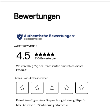
von
Bewertungen
5
Sternen.
330
Bewertungen
Gesamtbewertung
4.5
330 Bewertungen
216 von 237 (91%) der Rezensenten empfehlen dieses
Produkt
Dieses Produkt besprechen
Wählen
Wählen
Wählen
Wählen
Wählen
Beim Hinzufügen einer Besprechung ist eine gültige E-
Sie
Sie
Sie
Sie
Sie
Mail-Adresse zur Verifizierung erforderlich
diese
diese
diese
diese
diese