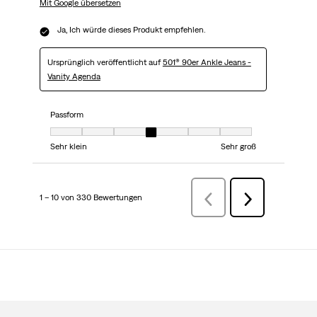
Mit Google übersetzen
Ja, Ich würde dieses Produkt empfehlen.
Ursprünglich veröffentlicht auf
501® 90er Ankle Jeans -
Vanity Agenda
Passform
Passform, 4 von 7, wobei 1 gleich Sehr klein ist und 7 gleich Sehr groß
Sehr klein
Sehr groß
1 – 10 von 330 Bewertungen
ZurückBewertungen
Weiter
Bewertungen