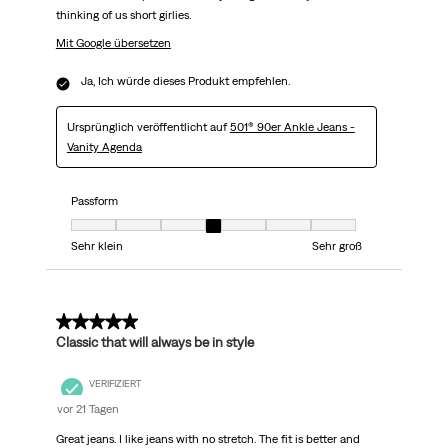
thinking of us short girlies.
Mit Google übersetzen
Ja, Ich würde dieses Produkt empfehlen.
Ursprünglich veröffentlicht auf
501® 90er Ankle Jeans -
Vanity Agenda
Passform
Passform, 4 von 7, wobei 1 gleich Sehr klein ist und 7 gleich Sehr groß
Sehr klein
Sehr groß
5 von 5 Sternen.
Classic that will always be in style
VERIFIZIERT
vor 21 Tagen
Great jeans. I like jeans with no stretch. The fit is better and