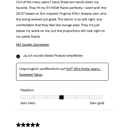
Out of the many jeans I have, these are hands down my
favorite. They fit my 5'1/103# frame perfectly. I went with the
24/27 based on the cropped Original 501s I already own, and
the sizing worked out great. The denim is so soft, light, and
comfortable that they feel like lounge wear. They hit just
below my ankle on me, but the proportions still look right on
my petite frame.
Mit Google übersetzen
Ja, Ich würde dieses Produkt empfehlen.
Ursprünglich veröffentlicht auf
501® 90's Ankle Jeans -
Sweetest Taboo
Passform
Passform, 4 von 7, wobei 1 gleich Sehr klein ist und 7 gleich Sehr groß
Sehr klein
Sehr groß
5 von 5 Sternen.