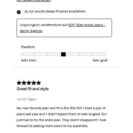
Mit Google übersetzen
Ja, Ich würde dieses Produkt empfehlen.
Ursprünglich veröffentlicht auf
501® 90er Ankle Jeans -
Vanity Agenda
Passform
Passform, 4 von 7, wobei 1 gleich Sehr klein ist und 7 gleich Sehr groß
Sehr klein
Sehr groß
5 von 5 Sternen.
Great fit and style
vor 25 Tagen
My new favorite jean and fit is the 90s 501. I tried a pair of
jeans last year and I didn’t expect them to look so good. So I
just had to try the ankle jean. They didn’t disappoint! I look
forward to adding more colors to my wardrobe.