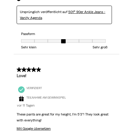
Ursprünglich veröffentlicht auf
501® 90er Ankle Jeans -
Vanity Agenda
Passform
Passform, 4 von 7, wobei 1 gleich Sehr klein ist und 7 gleich Sehr groß
Sehr klein
Sehr groß
5 von 5 Sternen.
Love!
VERIFIZIERT
TEILNAHME AM GEWINNSPIEL
vor 11 Tagen
These pants are great for my height, I’m 5’3”! They look great
with everything!
Mit Google übersetzen