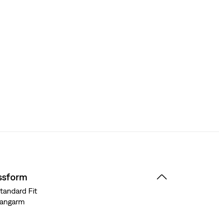
ssform
tandard Fit
Langarm