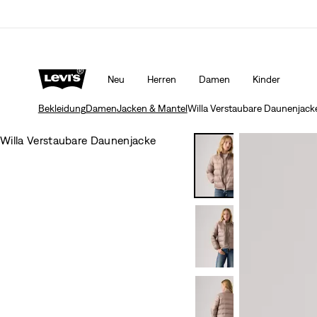
Aktualisierte Versand- und Rückgabebedingungen
Mehr
Neu
Herren
Damen
Kinder
Bekleidung
Damen
Jacken & Mantel
Willa Verstaubare Daunenjack
Willa Verstaubare Daunenjacke