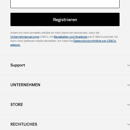
Registrieren
Indem ich mich anmelde, erkläre ich mich damit einverstanden, dass die
Unternehmensgruppe
LS&Co. mir
Neuigkeiten und Angebote
per E-Mail zusendet. Ich
kann mich jederzeit wieder abmelden. Ich habe die
Datenschutzrichtlinie von LS&Co.
gelesen.
Support
UNTERNEHMEN
STORE
RECHTLICHES