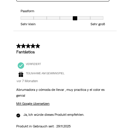
Passform
Passform, 5 von 7, wobei 1 gleich Sehr klein ist und 7 gleich Sehr groß
Sehr klein
Sehr groß
5 von 5 Sternen.
Fantástica
VERIFIZIERT
TEILNAHME AM GEWINNSPIEL
vor 7 Monaten
Abrumadora y cómoda de llevar , muy practica y el color es
genial
Mit Google übersetzen
Ja, Ich würde dieses Produkt empfehlen.
Produkt in Gebrauch seit :
29.11.2025