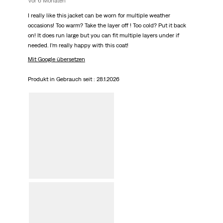
vor 6 Monaten
I really like this jacket can be worn for multiple weather
occasions! Too warm? Take the layer off ! Too cold? Put it back
on! It does run large but you can fit multiple layers under if
needed. I’m really happy with this coat!
Mit Google übersetzen
Produkt in Gebrauch seit :
28.1.2026