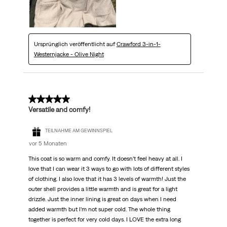
Ursprünglich veröffentlicht auf
Crawford 3-in-1-
Westernjacke - Olive Night
5 von 5 Sternen.
Versatile and comfy!
TEILNAHME AM GEWINNSPIEL
vor 5 Monaten
This coat is so warm and comfy. It doesn’t feel heavy at all. I
love that I can wear it 3 ways to go with lots of different styles
of clothing. I also love that it has 3 levels of warmth! Just the
outer shell provides a little warmth and is great for a light
drizzle. Just the inner lining is great on days when I need
added warmth but I’m not super cold. The whole thing
together is perfect for very cold days. I LOVE the extra long