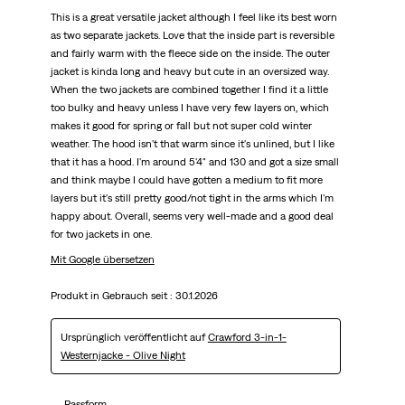
This is a great versatile jacket although I feel like its best worn
as two separate jackets. Love that the inside part is reversible
and fairly warm with the fleece side on the inside. The outer
jacket is kinda long and heavy but cute in an oversized way.
When the two jackets are combined together I find it a little
too bulky and heavy unless I have very few layers on, which
makes it good for spring or fall but not super cold winter
weather. The hood isn't that warm since it's unlined, but I like
that it has a hood. I'm around 5'4" and 130 and got a size small
and think maybe I could have gotten a medium to fit more
layers but it's still pretty good/not tight in the arms which I'm
happy about. Overall, seems very well-made and a good deal
for two jackets in one.
Mit Google übersetzen
Produkt in Gebrauch seit :
30.1.2026
Ursprünglich veröffentlicht auf
Crawford 3-in-1-
Westernjacke - Olive Night
Passform