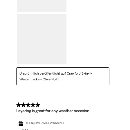
Ursprünglich veröffentlicht auf
Crawford 3-in-1-
Westernjacke - Olive Night
5 von 5 Sternen.
Layering is great for any weather occasion
TEILNAHME AM GEWINNSPIEL