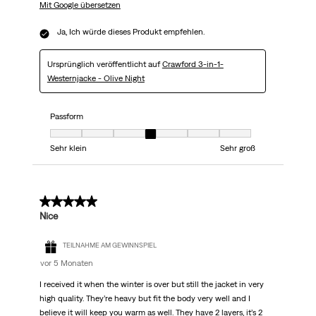
Mit Google übersetzen
Ja, Ich würde dieses Produkt empfehlen.
Ursprünglich veröffentlicht auf
Crawford 3-in-1-
Westernjacke - Olive Night
Passform
Passform, 4 von 7, wobei 1 gleich Sehr klein ist und 7 gleich Sehr groß
Sehr klein
Sehr groß
5 von 5 Sternen.
Nice
TEILNAHME AM GEWINNSPIEL
vor 5 Monaten
I received it when the winter is over but still the jacket in very
high quality. They’re heavy but fit the body very well and I
believe it will keep you warm as well. They have 2 layers, it’s 2