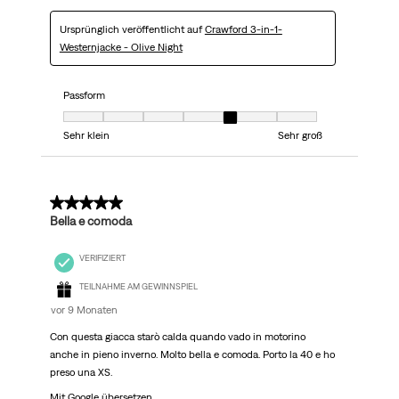
Ursprünglich veröffentlicht auf
Crawford 3-in-1-
Westernjacke - Olive Night
Passform
Passform, 5 von 7, wobei 1 gleich Sehr klein ist und 7 gleich Sehr groß
Sehr klein
Sehr groß
5 von 5 Sternen.
Bella e comoda
VERIFIZIERT
TEILNAHME AM GEWINNSPIEL
vor 9 Monaten
Con questa giacca starò calda quando vado in motorino
anche in pieno inverno. Molto bella e comoda. Porto la 40 e ho
preso una XS.
Mit Google übersetzen