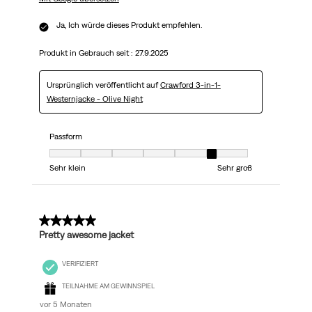
Ja, Ich würde dieses Produkt empfehlen.
Produkt in Gebrauch seit :
27.9.2025
Ursprünglich veröffentlicht auf
Crawford 3-in-1-
Westernjacke - Olive Night
Passform
Passform, 6 von 7, wobei 1 gleich Sehr klein ist und 7 gleich Sehr groß
Sehr klein
Sehr groß
4 von 5 Sternen.
Pretty awesome jacket
VERIFIZIERT
TEILNAHME AM GEWINNSPIEL
vor 5 Monaten