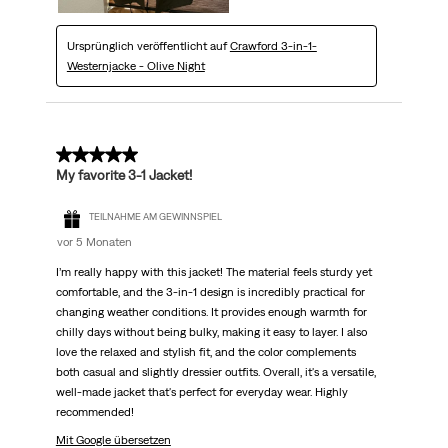
Ursprünglich veröffentlicht auf
Crawford 3-in-1-
Westernjacke - Olive Night
5 von 5 Sternen.
My favorite 3-1 Jacket!
TEILNAHME AM GEWINNSPIEL
vor 5 Monaten
I’m really happy with this jacket! The material feels sturdy yet
comfortable, and the 3-in-1 design is incredibly practical for
changing weather conditions. It provides enough warmth for
chilly days without being bulky, making it easy to layer. I also
love the relaxed and stylish fit, and the color complements
both casual and slightly dressier outfits. Overall, it's a versatile,
well-made jacket that's perfect for everyday wear. Highly
recommended!
Mit Google übersetzen