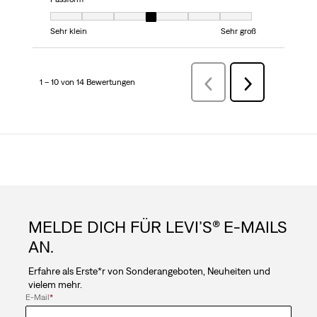
Passform, 4 von 7, wobei 1 gleich Sehr klein ist und 7 gleich Sehr groß
Sehr klein
Sehr groß
1 – 10 von 14 Bewertungen
ZurückBewertungen
Weiter
Bewertungen
MELDE DICH FÜR LEVI’S® E-MAILS
AN.
Erfahre als Erste*r von Sonderangeboten, Neuheiten und
vielem mehr.
E-Mail
*