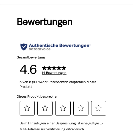
von
Bewertungen
5
Sternen.
14
Bewertungen
Gesamtbewertung
4.6
14 Bewertungen
6 von 6 (100%) der Rezensenten empfehlen dieses
Produkt
Dieses Produkt besprechen
Wählen
Wählen
Wählen
Wählen
Wählen
Beim Hinzufügen einer Besprechung ist eine gültige E-
Sie
Sie
Sie
Sie
Sie
Mail-Adresse zur Verifizierung erforderlich
diese
diese
diese
diese
diese