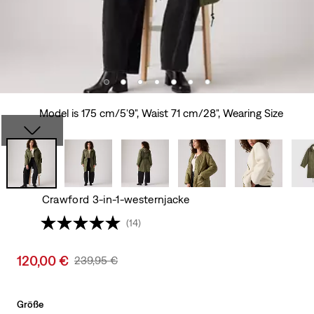
Model is 175 cm/5'9", Waist 71 cm/28", Wearing Size
Crawford 3-in-1-westernjacke
(14)
Sale
120,00 €
Original
239,95 €
price
Price
is
Was
Größe