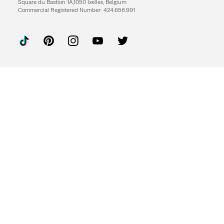
Square du Bastion 1A,1050 Ixelles, Belgium
Commercial Registered Number: 424.656.991