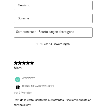
Gewicht
Sprache
1
Sortieren nach
Beurteilungen absteigend
bis
10
1 – 10 von 14 Bewertungen
von
14
Bewertungen.
5 von 5 Sternen.
Merci.
VERIFIZIERT
TEILNAHME AM GEWINNSPIEL
vor 2 Monaten
Ravi de la veste. Conforme aux attentes. Excellente qualité et
service client.