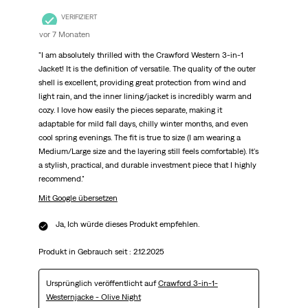
VERIFIZIERT
vor 7 Monaten
"I am absolutely thrilled with the Crawford Western 3-in-1
Jacket! It is the definition of versatile. The quality of the outer
shell is excellent, providing great protection from wind and
light rain, and the inner lining/jacket is incredibly warm and
cozy. I love how easily the pieces separate, making it
adaptable for mild fall days, chilly winter months, and even
cool spring evenings. The fit is true to size (I am wearing a
Medium/Large size and the layering still feels comfortable). It's
a stylish, practical, and durable investment piece that I highly
recommend."
Mit Google übersetzen
Ja, Ich würde dieses Produkt empfehlen.
Produkt in Gebrauch seit :
2.12.2025
Ursprünglich veröffentlicht auf
Crawford 3-in-1-
Westernjacke - Olive Night