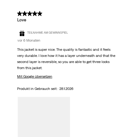
5 von 5 Sternen.
Love
TEILNAHME AM GEWINNSPIEL
vor 6 Monaten
This jacket is super nice. The quality is fantastic and it feels
very durable. I love how it has a layer underneath and that the
second layer is reversible, so you are able to get three looks
from this jacket.
Mit Google übersetzen
Produkt in Gebrauch seit :
28.1.2026