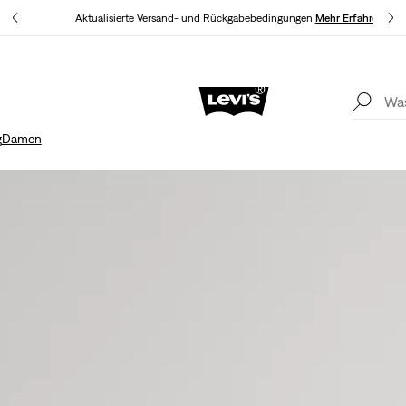
hren
Aktualisierte Versand- und Rückgabebedingungen
Mehr Erfahren
LEVI'S® APP. NUR DAS BESTE FÜR DICH.
Mehr Erfahren
Akt
g
Damen