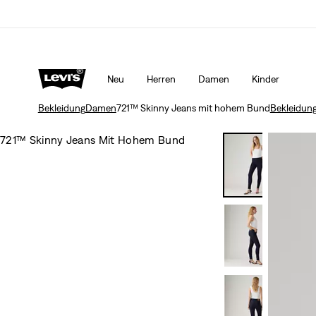
LEVI'S® APP. NUR DAS BESTE FÜR DICH.
Mehr Erfa
Neu
Herren
Damen
Kinder
Bekleidung
Damen
721™ Skinny Jeans mit hohem Bund
Bekleidun
721™ Skinny Jeans Mit Hohem Bund