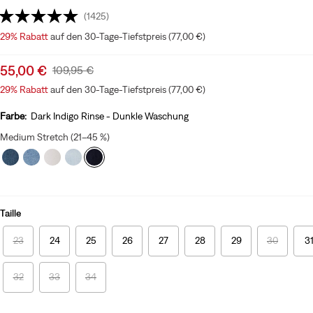
(1425)
29%
Rabatt
auf den 30-Tage-Tiefstpreis (77,00 €)
Sale
55,00 €
Original
109,95 €
price
Price
29%
Rabatt
auf den 30-Tage-Tiefstpreis (77,00 €)
is
Was
Farbe:
Dark Indigo Rinse - Dunkle Waschung
Medium Stretch (21–45 %)
Taille
23
24
25
26
27
28
29
30
3
32
33
34