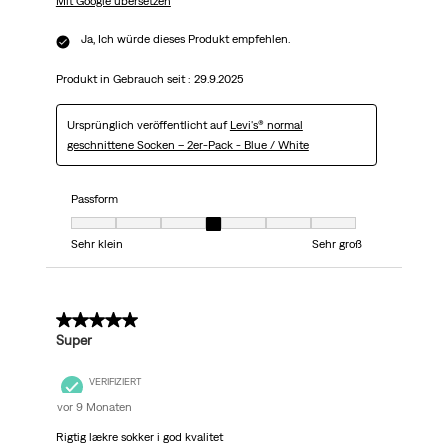
Mit Google übersetzen
Ja, Ich würde dieses Produkt empfehlen.
Produkt in Gebrauch seit :
29.9.2025
Ursprünglich veröffentlicht auf
Levi's® normal
geschnittene Socken – 2er-Pack - Blue / White
Passform
Passform, 4 von 7, wobei 1 gleich Sehr klein ist und 7 gleich Sehr groß
Sehr klein
Sehr groß
5 von 5 Sternen.
Super
VERIFIZIERT
vor 9 Monaten
Rigtig lækre sokker i god kvalitet