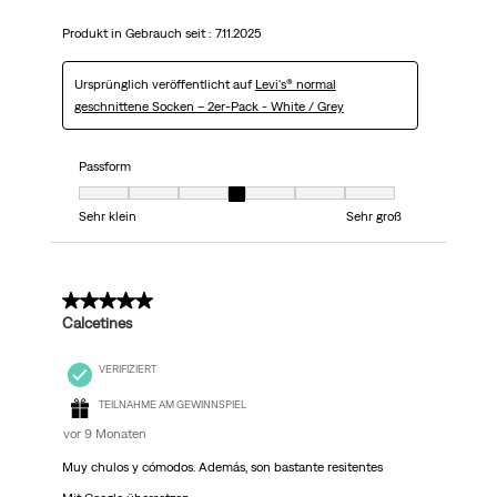
Produkt in Gebrauch seit :
7.11.2025
Ursprünglich veröffentlicht auf
Levi's® normal
geschnittene Socken – 2er-Pack - White / Grey
Passform
Passform, 4 von 7, wobei 1 gleich Sehr klein ist und 7 gleich Sehr groß
Sehr klein
Sehr groß
5 von 5 Sternen.
Calcetines
VERIFIZIERT
TEILNAHME AM GEWINNSPIEL
vor 9 Monaten
Muy chulos y cómodos. Además, son bastante resitentes