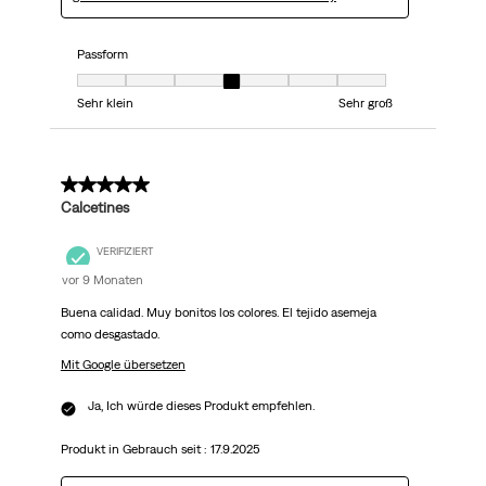
Passform
Passform, 4 von 7, wobei 1 gleich Sehr klein ist und 7 gleich Sehr groß
Sehr klein
Sehr groß
5 von 5 Sternen.
Calcetines
VERIFIZIERT
vor 9 Monaten
Buena calidad. Muy bonitos los colores. El tejido asemeja
como desgastado.
Mit Google übersetzen
Ja, Ich würde dieses Produkt empfehlen.
Produkt in Gebrauch seit :
17.9.2025