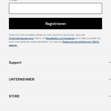
Registrieren
Indem ich mich anmelde, erkläre ich mich damit einverstanden, dass die
Unternehmensgruppe
LS&Co. mir
Neuigkeiten und Angebote
per E-Mail zusendet. Ich
kann mich jederzeit wieder abmelden. Ich habe die
Datenschutzrichtlinie von LS&Co.
gelesen.
Support
UNTERNEHMEN
STORE