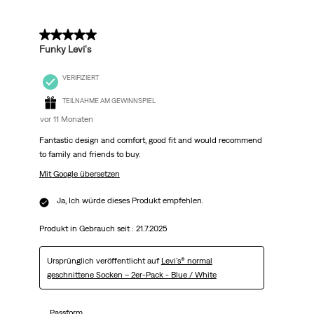
5 von 5 Sternen.
Funky Levi's
VERIFIZIERT
TEILNAHME AM GEWINNSPIEL
vor 11 Monaten
Fantastic design and comfort, good fit and would recommend
to family and friends to buy.
Mit Google übersetzen
Ja, Ich würde dieses Produkt empfehlen.
Produkt in Gebrauch seit :
21.7.2025
Ursprünglich veröffentlicht auf
Levi's® normal
geschnittene Socken – 2er-Pack - Blue / White
Passform