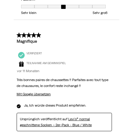
Passform, 4 von 7, wobei 1 gleich Sehr klein ist und 7 gleich Sehr groß
Sehr klein
Sehr groß
5 von 5 Sternen.
Magnifique
VERIFIZIERT
TEILNAHME AM GEWINNSPIEL
vor 11 Monaten
Très bonnes paires de chaussettes !! Parfaites avec tout type
de chaussures, le confort reste inchangé !!
Mit Google übersetzen
Ja, Ich würde dieses Produkt empfehlen.
Ursprünglich veröffentlicht auf
Levi's® normal
geschnittene Socken – 2er-Pack - Blue / White