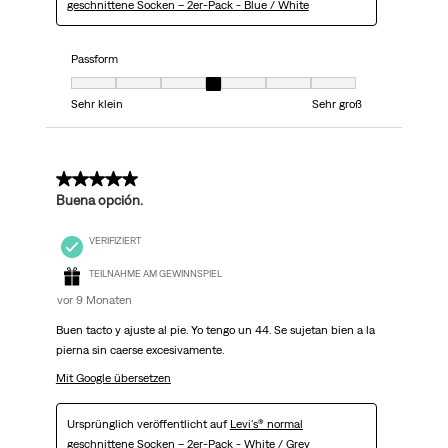
geschnittene Socken – 2er-Pack - Blue / White
Passform
Passform, 4 von 7, wobei 1 gleich Sehr klein ist und 7 gleich Sehr groß
Sehr klein
Sehr groß
5 von 5 Sternen.
Buena opción.
VERIFIZIERT
TEILNAHME AM GEWINNSPIEL
vor 9 Monaten
Buen tacto y ajuste al pie. Yo tengo un 44. Se sujetan bien a la
pierna sin caerse excesivamente.
Mit Google übersetzen
Ursprünglich veröffentlicht auf
Levi's® normal
geschnittene Socken – 2er-Pack - White / Grey