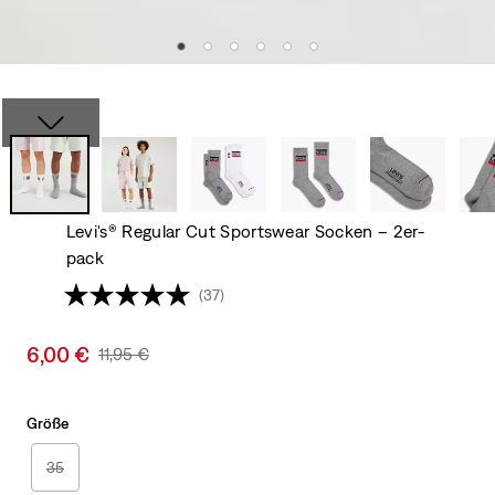
Levi's® Regular Cut Sportswear Socken – 2er-
pack
(37)
Sale
6,00 €
Original
11,95 €
price
Price
is
Was
Größe
35