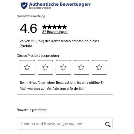
37
Bewertungen
Gesamtbewertung
4.6
37 Bewertungen
26 von 27 (96%) der Rezensenten empfehlen dieses
Produkt
Dieses Produkt besprechen
Wählen
Wählen
Wählen
Wählen
Wählen
Beim Hinzufügen einer Besprechung ist eine gültige E-
Sie
Sie
Sie
Sie
Sie
Mail-Adresse zur Verifizierung erforderlich
diese
diese
diese
diese
diese
Option,
Option,
Option,
Option,
Option,
um
um
um
um
um
Bewertungen filtern
den
den
den
den
den
Artikel
Artikel
Artikel
Artikel
Artikel
mit
mit
mit
mit
mit
Suchthemen und Bewertungen Suchregion
1
2
3
4
5