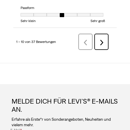
Passform
Passform, 4 von 7, wobei 1 gleich Sehr klein ist und 7 gleich Sehr groß
Sehr klein
Sehr groß
1 – 10 von 37 Bewertungen
ZurückBewertungen
Weiter
Bewertungen
MELDE DICH FÜR LEVI’S® E-MAILS
AN.
Erfahre als Erste*r von Sonderangeboten, Neuheiten und
vielem mehr.
E-Mail
*