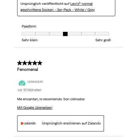
Ursprünglich veröffentlicht auf
Levi's® normal
geschnittene Socken – 2er-Pack - White / Grey
Passform
Passform, 4 von 7, wobei 1 gleich Sehr klein ist und 7 gleich Sehr groß
Sehr klein
Sehr groß
5 von 5 Sternen.
Fenomenal
VERIFIZIERT
vor 10 Monaten
Me encantan, lo recomiendo. Son cómodos
Mit Google übersetzen
Ursprünglich erschienen auf Zalando