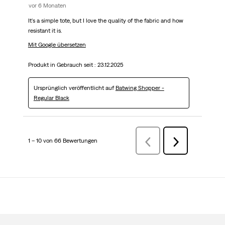
vor 6 Monaten
It's a simple tote, but I love the quality of the fabric and how
resistant it is.
Mit Google übersetzen
Produkt in Gebrauch seit :
23.12.2025
Ursprünglich veröffentlicht auf
Batwing Shopper -
Regular Black
1 – 10 von 66 Bewertungen
ZurückBewertungen
Weiter
Bewertungen