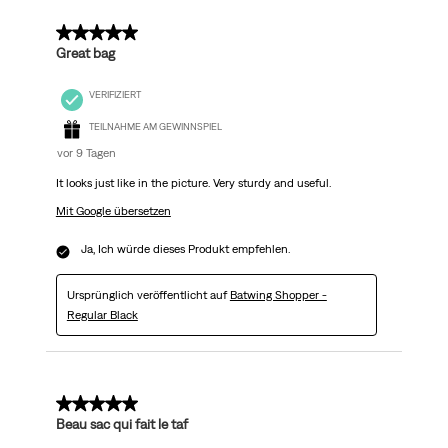
Bewertungen.
5 von 5 Sternen.
Great bag
VERIFIZIERT
TEILNAHME AM GEWINNSPIEL
vor 9 Tagen
It looks just like in the picture. Very sturdy and useful.
Mit Google übersetzen
Ja, Ich würde dieses Produkt empfehlen.
Ursprünglich veröffentlicht auf
Batwing Shopper -
Regular Black
5 von 5 Sternen.
Beau sac qui fait le taf