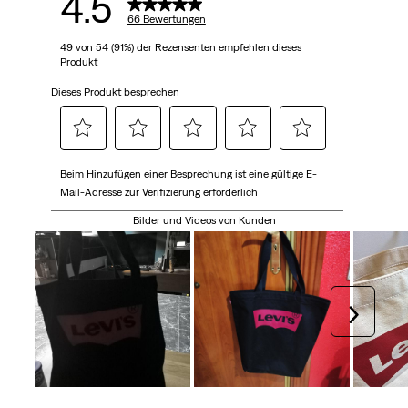
4.5
66 Bewertungen
49 von 54 (91%) der Rezensenten empfehlen dieses
Produkt
Dieses Produkt besprechen
Wählen
Wählen
Wählen
Wählen
Wählen
Beim Hinzufügen einer Besprechung ist eine gültige E-
Sie
Sie
Sie
Sie
Sie
Mail-Adresse zur Verifizierung erforderlich
diese
diese
diese
diese
diese
Option,
Option,
Option,
Option,
Option,
Bilder und Videos von Kunden
um
um
um
um
um
den
den
den
den
den
Artikel
Artikel
Artikel
Artikel
Artikel
mit
mit
mit
mit
mit
Weiter
1
2
3
4
5
Stern
Sternen
Sternen
Sternen
Sternen
zu
zu
zu
zu
zu
bewerten.
bewerten.
bewerten.
bewerten.
bewerten.
Mit
Mit
Mit
Mit
Mit