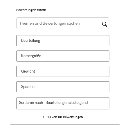
dieser
dieser
dieser
dieser
dieser
Aktion
Aktion
Aktion
Aktion
Aktion
Bewertungen filtern
wird
wird
wird
wird
wird
das
das
das
das
das
Suchthemen und Bewertungen Suchregion
Eingabeformular
Eingabeformular
Eingabeformular
Eingabeformular
Eingabeformular
geöffnet.
geöffnet.
geöffnet.
geöffnet.
geöffnet.
Beurteilung
Körpergröße
Gewicht
Sprache
1
Sortieren nach
Beurteilungen absteigend
bis
10
1 – 10 von 66 Bewertungen
von
66