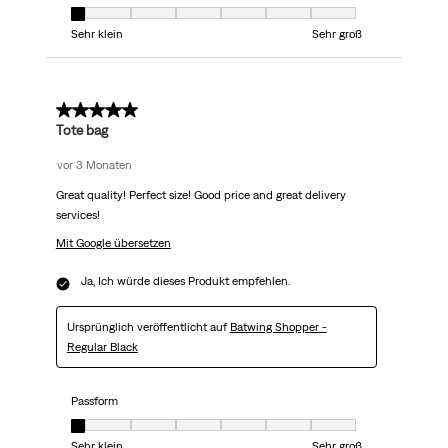
Passform, 1 von 7, wobei 1 gleich Sehr klein ist und 7 gleich Sehr groß
Sehr klein
Sehr groß
5 von 5 Sternen.
Tote bag
vor 3 Monaten
Great quality! Perfect size! Good price and great delivery
services!
Mit Google übersetzen
Ja, Ich würde dieses Produkt empfehlen.
Ursprünglich veröffentlicht auf
Batwing Shopper -
Regular Black
Passform
Passform, 1 von 7, wobei 1 gleich Sehr klein ist und 7 gleich Sehr groß
Sehr klein
Sehr groß