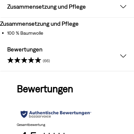
Zusammensetzung und Pflege
Zusammensetzung und Pflege
100 % Baumwolle
Bewertungen
(66)
4.5
von
Bewertungen
5
Sternen.
66
Bewertungen
Gesamtbewertung