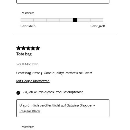
Passform
Passform, 5 von 7, wobei 1 gleich Sehr klein ist und 7 gleich Sehr groß
Sehr klein
Sehr groß
5 von 5 Sternen.
Tote bag
vor 3 Monaten
Great bag! Strong. Good quality! Perfect size! Levis!
Mit Google übersetzen
Ja, Ich würde dieses Produkt empfehlen.
Ursprünglich veröffentlicht auf
Batwing Shopper -
Regular Black
Passform