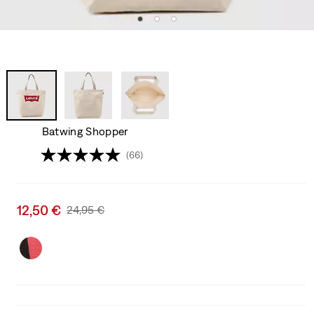
Batwing Shopper
(66)
Sale
12,50 €
Original
24,95 €
price
Price
is
Was