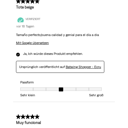
5 von 5 Sternen.
Tote beige
VERIFIZIERT
vor 18 Tagen
Tamaño perfecto,buena calidad y genial para el día a dia
Mit Google übersetzen
Ja, Ich würde dieses Produkt empfehlen.
Ursprünglich veröffentlicht auf
Batwing Shopper - Ecru
Passform
Passform, 4 von 7, wobei 1 gleich Sehr klein ist und 7 gleich Sehr groß
Sehr klein
Sehr groß
5 von 5 Sternen.
Muy funcional