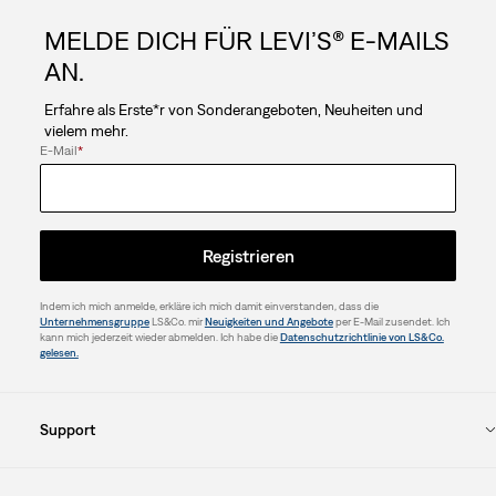
MELDE DICH FÜR LEVI’S® E-MAILS
AN.
Erfahre als Erste*r von Sonderangeboten, Neuheiten und
vielem mehr.
E-Mail
*
Registrieren
Indem ich mich anmelde, erkläre ich mich damit einverstanden, dass die
Unternehmensgruppe
LS&Co. mir
Neuigkeiten und Angebote
per E-Mail zusendet. Ich
kann mich jederzeit wieder abmelden. Ich habe die
Datenschutzrichtlinie von LS&Co.
gelesen.
Support