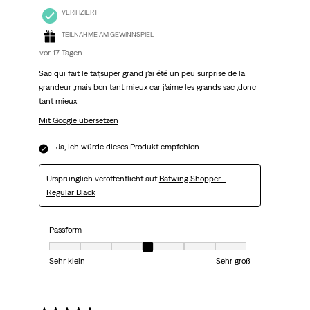
VERIFIZIERT
TEILNAHME AM GEWINNSPIEL
vor 17 Tagen
Sac qui fait le taf,super grand j’ai été un peu surprise de la
grandeur ,mais bon tant mieux car j’aime les grands sac ,donc
tant mieux
Mit Google übersetzen
Ja, Ich würde dieses Produkt empfehlen.
Ursprünglich veröffentlicht auf
Batwing Shopper -
Regular Black
Passform
Passform, 4 von 7, wobei 1 gleich Sehr klein ist und 7 gleich Sehr groß
Sehr klein
Sehr groß