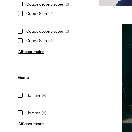
Sale
Original
38,00 €
75,00 €
Coupe décontractée
(2)
Price
Price
is
was
Coupe Slim
(2)
Coupe décontractée
(2)
Coupe Slim
(2)
Afficher moins
Genre
Homme
(4)
Homme
(4)
Afficher moins