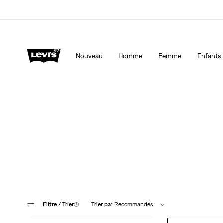
 mesure, spécialement pour vous.
Politique de livraison et de retours Mise à jo
Nouveau
Homme
Femme
Enfants
Plus de pièces à
Filtre
/ Trier
(1)
Trier par
Recommandés