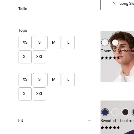
Long Sl
Taille
Tops
XS
S
M
L
Chemise Authenti
XL
XXL
(287)
69,00 €
XS
S
M
L
XL
XXL
Fit
Sweat-shirt col ro
(163)