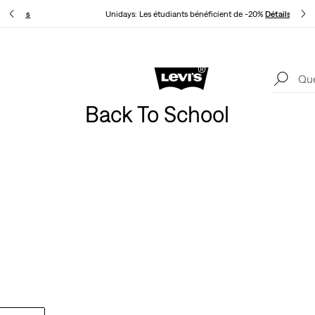
ur
Détails
Unidays: Les étudiants bénéficient de -20%
Détails
Levi's App. Le meilleur de Levi’s®, sur mesure, spécialement pour vous.
Détails
Back To School
NOUVEAUTÉS POUR LUI
 superposer, de la tête aux pieds, combinant des détails de style W
universitaires et de la sobriété de la vie en plein air.