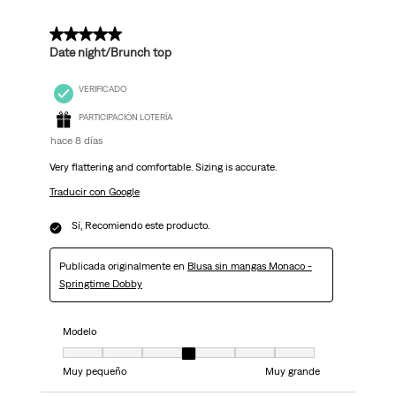
5 de 5 estrellas.
Date night/Brunch top
VERIFICADO
PARTICIPACIÓN LOTERÍA
hace 8 días
Very flattering and comfortable. Sizing is accurate.
Traducir con Google
Sí, Recomiendo este producto.
Publicada originalmente en
Blusa sin mangas Monaco -
Springtime Dobby
Modelo
Modelo, 4 de 7, donde 1 es igual a Muy pequeño y 7 es igual a Muy grand
Muy pequeño
Muy grande