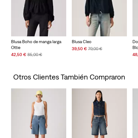
Blusa Boho de manga larga
Blusa Cleo
Do
Ottie
Bl
Sale
Original
39,50 €
79,00 €
Sale
Original
Price
Price
Sal
42,50 €
85,00 €
48
Price
Price
is
was
Pri
is
was
is
Otros Clientes También Compraron
Skip Carousel