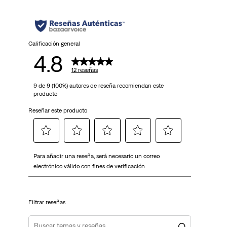
Calificación general
4.8
12 reseñas
9 de 9 (100%) autores de reseña recomiendan este
producto
Reseñar este producto
Seleccionar
Seleccionar
Seleccionar
Seleccionar
Seleccionar
Para añadir una reseña, será necesario un correo
para
para
para
para
para
electrónico válido con fines de verificación
calificar
calificar
calificar
calificar
calificar
el
el
el
el
el
artículo
artículo
artículo
artículo
artículo
Filtrar reseñas
con
con
con
con
con
1
2
3
4
5
estrella
estrellas.
estrellas.
estrellas.
estrellas.