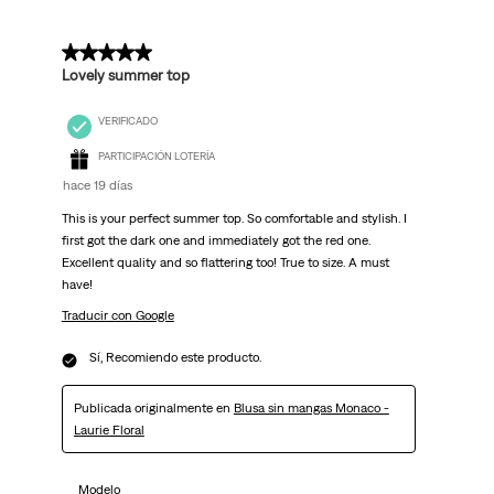
5 de 5 estrellas.
Lovely summer top
VERIFICADO
PARTICIPACIÓN LOTERÍA
hace 19 días
This is your perfect summer top. So comfortable and stylish. I
first got the dark one and immediately got the red one.
Excellent quality and so flattering too! True to size. A must
have!
Traducir con Google
Sí, Recomiendo este producto.
Publicada originalmente en
Blusa sin mangas Monaco -
Laurie Floral
Modelo