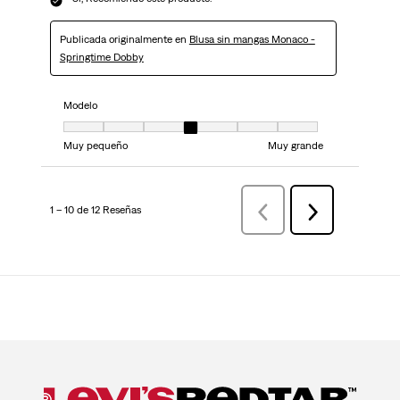
Publicada originalmente en
Blusa sin mangas Monaco -
Springtime Dobby
Modelo
Modelo, 4 de 7, donde 1 es igual a Muy pequeño y 7 es igual a Muy grand
Muy pequeño
Muy grande
1 – 10 de 12 Reseñas
AnteriorReseñas
Siguiente
Reseñas