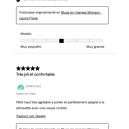
Publicada originalmente en
Blusa sin mangas Monaco -
Laurie Floral
Modelo
Modelo, 4 de 7, donde 1 es igual a Muy pequeño y 7 es igual a Muy grand
Muy pequeño
Muy grande
5 de 5 estrellas.
Très joli et confortable
VERIFICADO
hace un mes
Petit haut très agréable à porter et parfaitement adapté à la
silhouette avec une coupe cintrée.
Traducir con Google