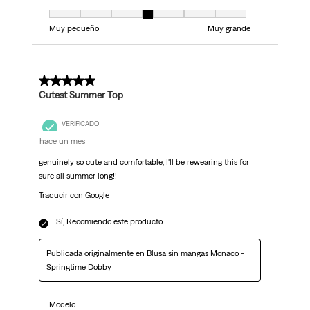
Modelo, 4 de 7, donde 1 es igual a Muy pequeño y 7 es igual a Muy grand
Muy pequeño
Muy grande
5 de 5 estrellas.
Cutest Summer Top
VERIFICADO
hace un mes
genuinely so cute and comfortable, I'll be rewearing this for
sure all summer long!!
Traducir con Google
Sí, Recomiendo este producto.
Publicada originalmente en
Blusa sin mangas Monaco -
Springtime Dobby
Modelo