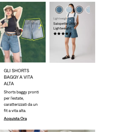
Lightweight
Salopette Utility
Lightweight
(0)
CHF 109.90
GLI SHORTS
BAGGY A VITA
ALTA
Shorts baggy pronti
per l’estate,
caratterizzati da un
fit a vita alta.
Acquista Ora