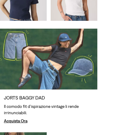
Price
Price
Sconto del 28%
sul
is
was
prezzo più basso in
30 giorni (CHF 31.40)
JORTS BAGGY DAD
Il comodo fit d’ispirazione vintage li rende
irrinunciabili.
Acquista Ora