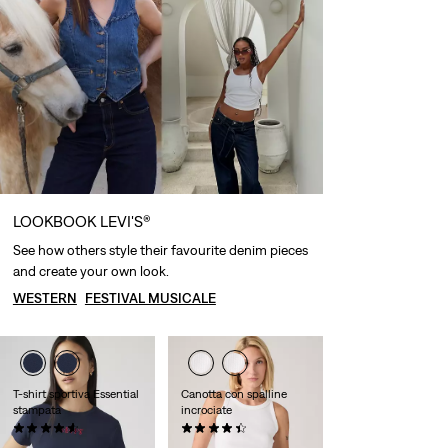
LOOKBOOK LEVI'S®
See how others style their favourite denim pieces
and create your own look.
WESTERN
FESTIVAL MUSICALE
T-shirt sportiva Essential
Canotta con spalline
stampata
incrociate
(0)
(0)
Sale
Original
CHF 22.50
CHF 44.90
CHF 34.90