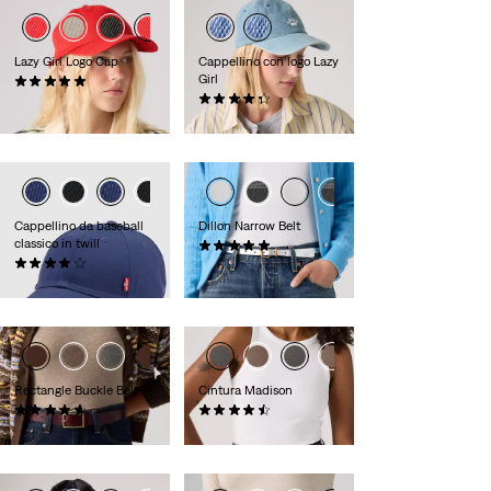
Lazy Girl Logo Cap
Cappellino con logo Lazy
Girl
(0)
CHF 29.90
(0)
CHF 34.90
Cappellino da baseball
Dillon Narrow Belt
classico in twill
(0)
(0)
CHF 49.90
CHF 29.90
Rectangle Buckle Belt
Cintura Madison
(0)
(0)
CHF 49.90
CHF 49.90