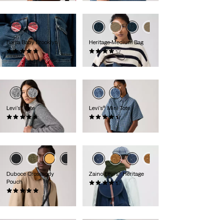
Borsa Baby Brooklyn
Heritage Medium Bag
(0)
(0)
CHF 49.90
CHF 69.90
Levi's® Tote
Levi's® Mini Tote
(0)
(0)
CHF 59.90
CHF 44.90
Duboce Crossbody
Zaino Levi's® Heritage
Pouch
(0)
(0)
CHF 109.90
CHF 24.90