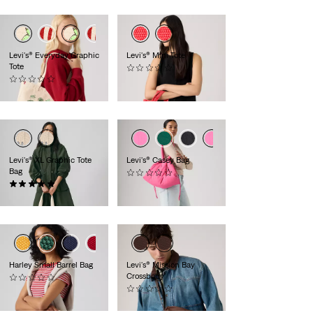
Levi's® Everyday Graphic
Levi's® Mini Tote
Tote
(0)
(0)
CHF 34.90
CHF 34.90
Levi's® XL Graphic Tote
Levi's® Casey Bag
Bag
(0)
(0)
CHF 59.90
CHF 69.90
Harley Small Barrel Bag
Levi's® Mission Bay
Crossbody
(0)
CHF 49.90
(0)
CHF 49.90