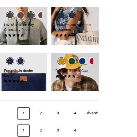
Levi's® Mission Bay
Pochette con taschino
Crossbody Pouch
posteriore
(0)
(0)
CHF 29.90
CHF 19.95
Pochette in denim
Presidio Trucker Cap
Levi's®
(0)
(0)
CHF 29.90
CHF 34.90
Avanti
1
2
3
4
1
2
3
4