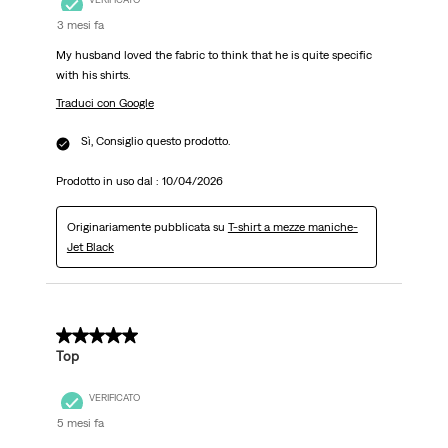
3 mesi fa
My husband loved the fabric to think that he is quite specific
with his shirts.
Traduci con Google
Sì, Consiglio questo prodotto.
Prodotto in uso dal :
10/04/2026
Originariamente pubblicata su
T-shirt a mezze maniche-
Jet Black
5 su 5 stelle.
Top
VERIFICATO
5 mesi fa