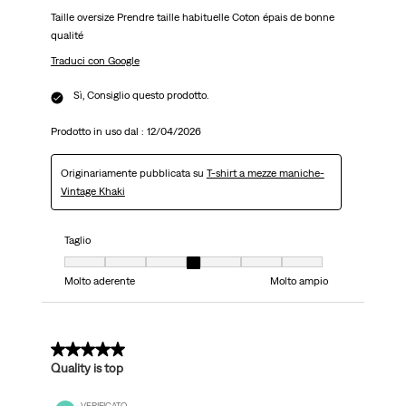
Taille oversize Prendre taille habituelle Coton épais de bonne
qualité
Traduci con Google
Sì, Consiglio questo prodotto.
Prodotto in uso dal :
12/04/2026
Originariamente pubblicata su
T-shirt a mezze maniche-
Vintage Khaki
Taglio
Taglio, 4 su 7, dove 1 è uguale a Molto aderente e 7 è uguale a Molto ampi
Molto aderente
Molto ampio
5 su 5 stelle.
Quality is top
VERIFICATO