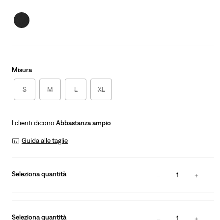
is
Was
Misura
S
M
L
XL
I clienti dicono
Abbastanza ampio
Guida alle taglie
Seleziona quantità
1
Seleziona quantità
1