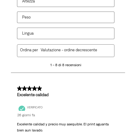
modulo
di
di
di
di
Altezza
di
invio.
invio.
invio.
invio.
invio.
Peso
Lingua
1
Ordina per
Valutazione - ordine decrescente
a
8
1 – 8 di 8 recensioni
di
8
recensioni.
5 su 5 stelle.
Excelente calidad
VERIFICATO
26 giorni fa
Excelente calidad y precio muy asequible. El print aguanta
bien aun lavado.