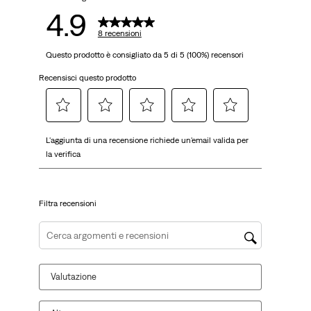
4.9
8 recensioni
Questo prodotto è consigliato da 5 di 5 (100%) recensori
Recensisci questo prodotto
Selezionare
Selezionare
Selezionare
Selezionare
Selezionare
L'aggiunta di una recensione richiede un'email valida per
per
per
per
per
per
la verifica
valutare
valutare
valutare
valutare
valutare
l'articolo
l'articolo
l'articolo
l'articolo
l'articolo
con
con
con
con
con
Filtra recensioni
una
2
3
4
5
1
stelle.
stelle.
stelle.
stelle.
stella.
Questa
Questa
Questa
Questa
Cerca argomenti e ricerca delle recensioni
Questa
azione
azione
azione
azione
azione
aprirà
aprirà
aprirà
aprirà
Valutazione
aprirà
il
il
il
il
il
modulo
modulo
modulo
modulo