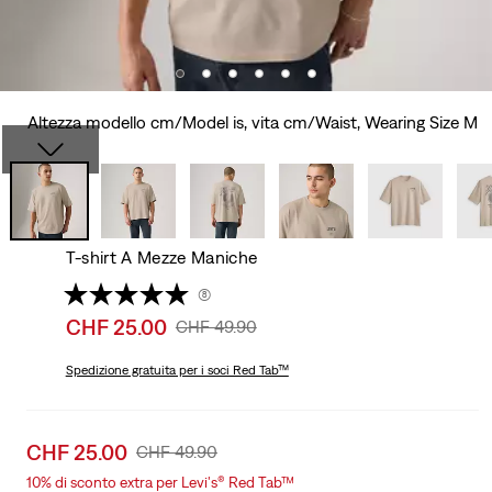
Altezza modello cm/Model is, vita cm/Waist, Wearing Size M
T-shirt A Mezze Maniche
(8)
Sale
CHF 25.00
Original
CHF 49.90
price
Price
is
Spedizione gratuita
per i soci Red Tab™
Was
Sale
CHF 25.00
Original
CHF 49.90
price
Price
10% di sconto extra per Levi's® Red Tab™