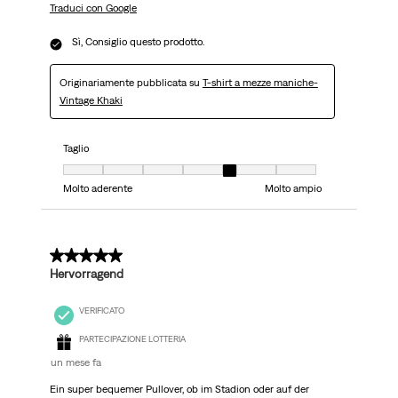
Traduci con Google
Sì, Consiglio questo prodotto.
Originariamente pubblicata su
T-shirt a mezze maniche-
Vintage Khaki
Taglio
Taglio, 5 su 7, dove 1 è uguale a Molto aderente e 7 è uguale a Molto ampi
Molto aderente
Molto ampio
5 su 5 stelle.
Hervorragend
VERIFICATO
PARTECIPAZIONE LOTTERIA
un mese fa
Ein super bequemer Pullover, ob im Stadion oder auf der