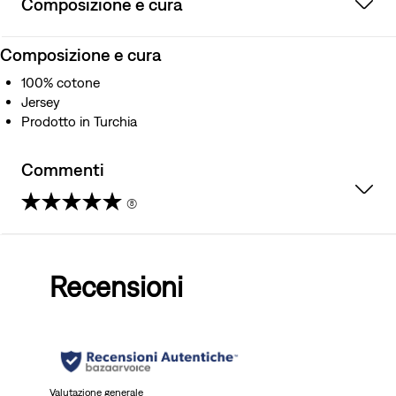
Composizione e cura
Composizione e cura
100% cotone
Jersey
Prodotto in Turchia
Commenti
(8)
4.9
su
Recensioni
5
stelle.
8
recensioni
Valutazione generale