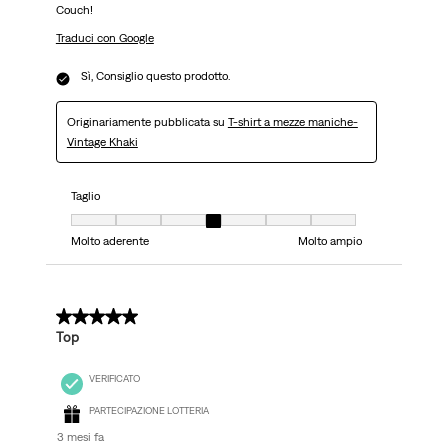
Couch!
Traduci con Google
Sì, Consiglio questo prodotto.
Originariamente pubblicata su
T-shirt a mezze maniche-
Vintage Khaki
Taglio
Taglio, 4 su 7, dove 1 è uguale a Molto aderente e 7 è uguale a Molto ampi
Molto aderente
Molto ampio
5 su 5 stelle.
Top
VERIFICATO
PARTECIPAZIONE LOTTERIA
3 mesi fa