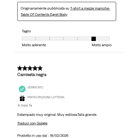
Originariamente pubblicata su
T-shirt a mezze maniche-
Table Of Contents Egret Body
Taglio
Taglio, 6 su 7, dove 1 è uguale a Molto aderente e 7 è uguale a Molto ampi
Molto aderente
Molto ampio
4 su 5 stelle.
Camiseta negra
VERIFICATO
PARTECIPAZIONE LOTTERIA
4 mesi fa
Estampado muy original. Muy estilosa.Talla grande.
Traduci con Google
Prodotto in uso dal :
18/02/2026