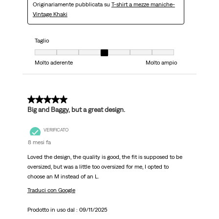
Originariamente pubblicata su
T-shirt a mezze maniche-
Vintage Khaki
Taglio
Taglio, 4 su 7, dove 1 è uguale a Molto aderente e 7 è uguale a Molto ampi
Molto aderente
Molto ampio
5 su 5 stelle.
Big and Baggy, but a great design.
VERIFICATO
8 mesi fa
Loved the design, the quality is good, the fit is supposed to be
oversized, but was a little too oversized for me, I opted to
choose an M instead of an L.
Traduci con Google
Prodotto in uso dal :
09/11/2025