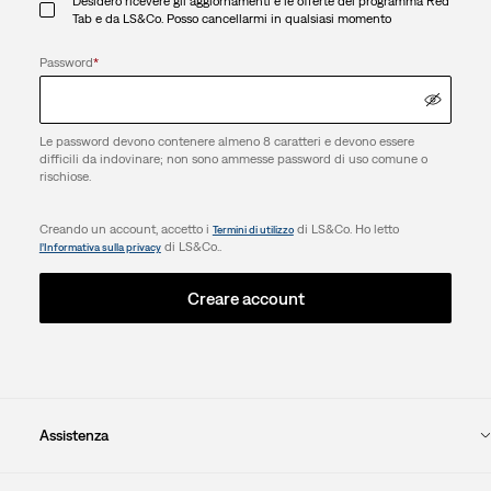
Desidero ricevere gli aggiornamenti e le offerte del programma Red
Tab e da LS&Co. Posso cancellarmi in qualsiasi momento
Password
*
Le password devono contenere almeno 8 caratteri e devono essere
difficili da indovinare; non sono ammesse password di uso comune o
rischiose.
Creando un account, accetto i
di LS&Co. Ho letto
Termini di utilizzo
di LS&Co..
l’Informativa sulla privacy
Creare account
Assistenza