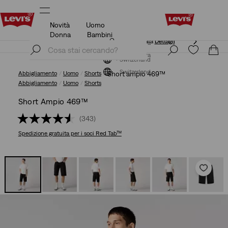
Novità
Uomo
KLARNA: ACQUISTA ORA E PAGA DOPO/PI
ornata
Dettagli
Dettagli
Donna
Bambini
KLARNA: ACQUISTA ORA E PAGA DOPO/PI
ornata
Dettagli
Iscriviti ora
Dettagli
Iscriviti ora
Switzerland
Switzerland
Abbigliamento
Uomo
Shorts
Short ampio 469™
Abbigliamento
Uomo
Shorts
Short Ampio 469™
(343)
Spedizione gratuita
per i soci Red Tab™