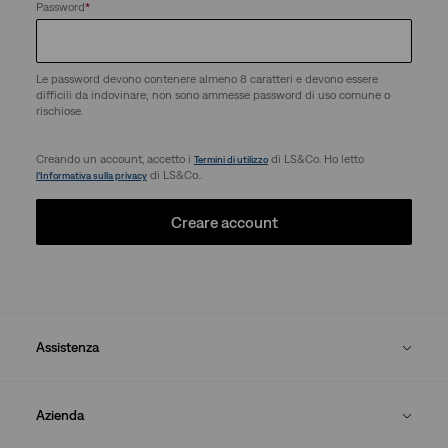
Password
*
Le password devono contenere almeno 8 caratteri e devono essere
difficili da indovinare; non sono ammesse password di uso comune o
rischiose.
Creando un account, accetto i
di LS&Co. Ho letto
Termini di utilizzo
di LS&Co..
l’Informativa sulla privacy
Creare account
Assistenza
Azienda