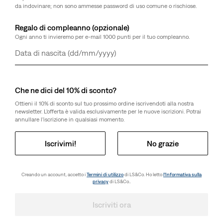
da indovinare; non sono ammesse password di uso comune o rischiose.
Regalo di compleanno (opzionale)
Seleziona quantità
1
Ogni anno ti invieremo per e-mail 1000 punti per il tuo compleanno.
Giorno
Mese
Anno
Seleziona quantità
1
Che ne dici del 10% di sconto?
Ottieni il 10% di sconto sul tuo prossimo ordine iscrivendoti alla nostra
newsletter. L’offerta è valida esclusivamente per le nuove iscrizioni. Potrai
Spedizione gratuita
per i soci Red Tab™ o ordini superiori a CHF 85
annullare l’iscrizione in qualsiasi momento.
Spedizione e resi
Iscrivimi!
No grazie
Informazioni Su Questo Stile
Creando un account, accetto i
Termini di utilizzo
di LS&Co. Ho letto
l’Informativa sulla
Gli anni ’90 sono tornati, e in grande stile. Eccoti i nostri 469
privacy
di LS&Co..
Loose Shorts. Abbiamo trasformato l’audace modello del
decennio in un paio di short ampi e comodissimi. Indossali
Iscriviti ora
con una camicia button-up oversize come omaggio a uno