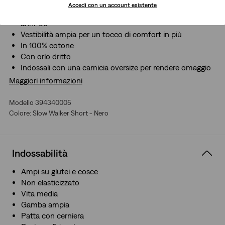
dei nostri decenni preferiti.
Accedi con un account esistente
Pantaloncini ampi che si ispirano ai modelli audaci degli
anni ‘90
Vestibilità ampia per un tocco di comfort in più
In 100% cotone
Con orlo dritto
Indossali con una camicia oversize per rendere omaggio
agli anni ’90
Maggiori informazioni
Modello 394340005
Colore: Slow Walker Short - Nero
Indossabilità
Ampi su glutei e cosce
Non elasticizzato
Vita media
Gamba ampia
Patta con cerniera