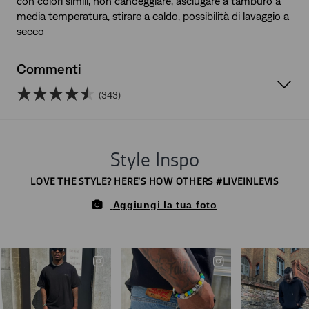
con colori simili, non candeggiare, asciugare a tamburo a
media temperatura, stirare a caldo, possibilità di lavaggio a
secco
Commenti
(343)
4.5
su
5
stelle.
343
recensioni