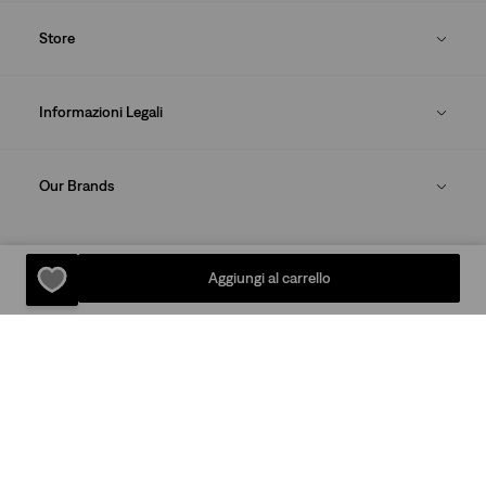
Store
Informazioni Legali
Our Brands
SCARICA LA LEVI'S® APP
Aggiungi al carrello
Mappa Del Sito
Informativa Sulla Privacy
Condizioni D’uso