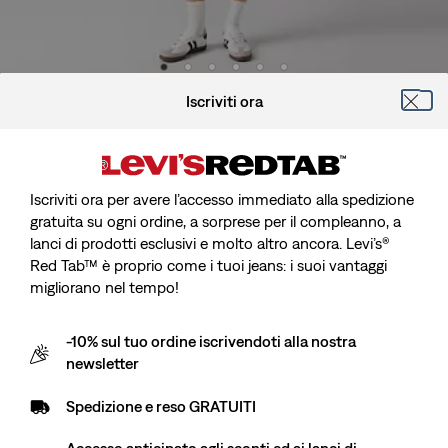
Altezza modello 188 cm/6'2", vita 74 cm/29", indossa una taglia
Iscriviti ora
29
Iscriviti ora per avere l’accesso immediato alla spedizione
gratuita su ogni ordine, a sorprese per il compleanno, a
Short Ampio 469™
lanci di prodotti esclusivi e molto altro ancora. Levi’s®
Red Tab™ è proprio come i tuoi jeans: i suoi vantaggi
migliorano nel tempo!
Sale
CHF 69.90
price
Spedizione gratuita
per i soci Red Tab™
is
-10% sul tuo ordine iscrivendoti alla nostra
newsletter
Sale
CHF 69.90
Spedizione e reso GRATUITI
price
is
Slow Walker Short - Nero