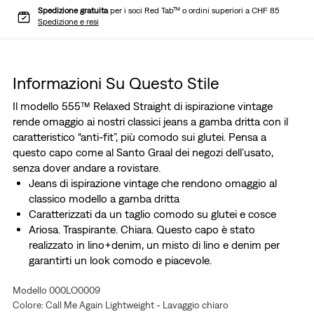
Spedizione gratuita
per i soci Red Tab™ o ordini superiori a CHF 85
Spedizione e resi
Informazioni Su Questo Stile
Il modello 555™ Relaxed Straight di ispirazione vintage
rende omaggio ai nostri classici jeans a gamba dritta con il
caratteristico “anti-fit”, più comodo sui glutei. Pensa a
questo capo come al Santo Graal dei negozi dell’usato,
senza dover andare a rovistare.
Jeans di ispirazione vintage che rendono omaggio al
classico modello a gamba dritta
Caratterizzati da un taglio comodo su glutei e cosce
Ariosa. Traspirante. Chiara. Questo capo è stato
realizzato in lino+denim, un misto di lino e denim per
garantirti un look comodo e piacevole.
Capo pensato per essere riutilizzato o riciclato
Modello 000LO0009
Risparmiare H2O: questo capo è stato realizzato
Colore: Call Me Again Lightweight - Lavaggio chiaro
utilizzando acqua riciclata, il che ci aiuta a ridurre il nostro