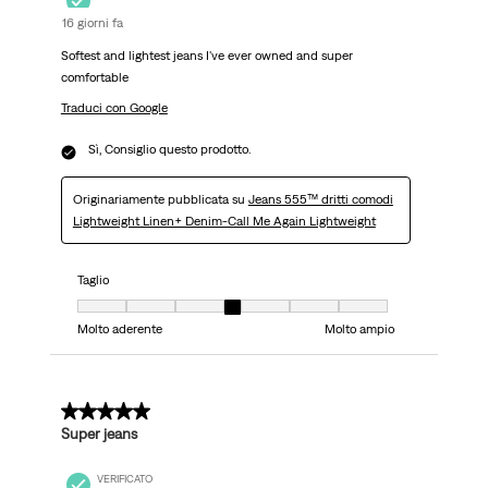
16 giorni fa
Softest and lightest jeans I've ever owned and super
comfortable
Traduci con Google
Sì, Consiglio questo prodotto.
Originariamente pubblicata su
Jeans 555™ dritti comodi
Lightweight Linen+ Denim-Call Me Again Lightweight
Taglio
Taglio, 4 su 7, dove 1 è uguale a Molto aderente e 7 è uguale a Molto ampi
Molto aderente
Molto ampio
5 su 5 stelle.
Super jeans
VERIFICATO