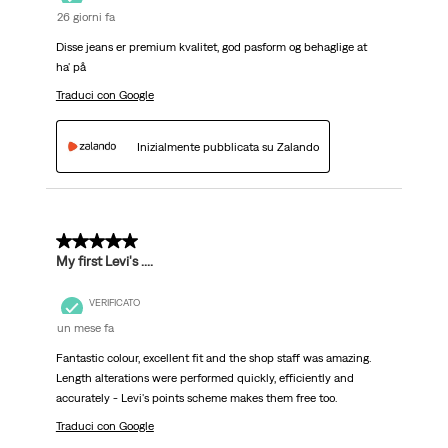
26 giorni fa
Disse jeans er premium kvalitet, god pasform og behaglige at
ha' på
Traduci con Google
Inizialmente pubblicata su Zalando
5 su 5 stelle.
My first Levi's ....
VERIFICATO
un mese fa
Fantastic colour, excellent fit and the shop staff was amazing.
Length alterations were performed quickly, efficiently and
accurately - Levi's points scheme makes them free too.
Traduci con Google