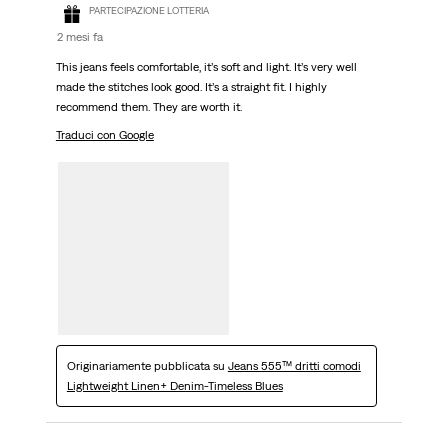
PARTECIPAZIONE LOTTERIA
2 mesi fa
This jeans feels comfortable, it’s soft and light. It’s very well
made the stitches look good. It’s a straight fit. I highly
recommend them. They are worth it.
Traduci con Google
Originariamente pubblicata su
Jeans 555™ dritti comodi
Lightweight Linen+ Denim-Timeless Blues