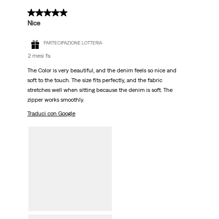
5 su 5 stelle.
Nice
PARTECIPAZIONE LOTTERIA
2 mesi fa
The Color is very beautiful, and the denim feels so nice and
soft to the touch. The size fits perfectly, and the fabric
stretches well when sitting because the denim is soft. The
zipper works smoothly.
Traduci con Google