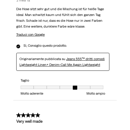
2 mesi fa
Die Hose sitzt sehr gut und die Mischung ist für heiße Tage
ideal. Man schwitzt kaum und fühlt sich den ganzen Tag
frisch. Schade ist nur, dass es die Hose nur in zwei Farben
gibt. Eine weitere, dunklere Farbe wäre klasse.
Traduci con Google
Sì, Consiglio questo prodotto.
Originariamente pubblicata su
Jeans 555™ dritti comodi
Lightweight Linen+ Denim-Call Me Again Lightweight
Taglio
Taglio, 5 su 7, dove 1 è uguale a Molto aderente e 7 è uguale a Molto ampi
Molto aderente
Molto ampio
5 su 5 stelle.
Very well made