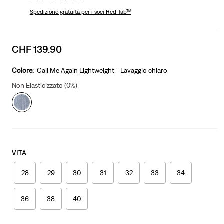
Spedizione gratuita
per i soci Red Tab™
Sale
CHF 139.90
price
is
Colore:
Call Me Again Lightweight - Lavaggio chiaro
Non Elasticizzato (0%)
VITA
28
29
30
31
32
33
34
36
38
40