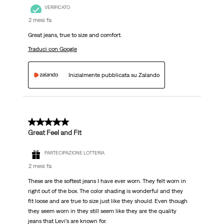
VERIFICATO
2 mesi fa
Great jeans, true to size and comfort.
Traduci con Google
Inizialmente pubblicata su Zalando
5 su 5 stelle.
Great Feel and Fit
PARTECIPAZIONE LOTTERIA
2 mesi fa
These are the softest jeans I have ever worn. They felt worn in
right out of the box. The color shading is wonderful and they
fit loose and are true to size just like they should. Even though
they seem worn in they still seem like they are the quality
jeans that Levi’s are known for.