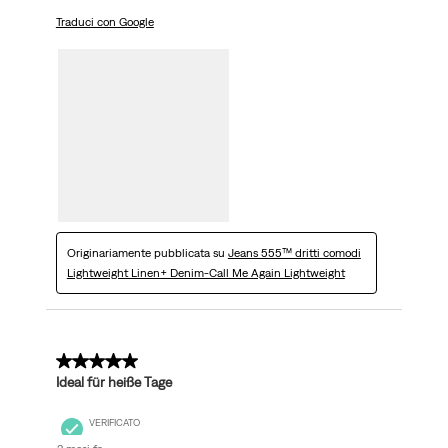
Traduci con Google
Originariamente pubblicata su
Jeans 555™ dritti comodi
Lightweight Linen+ Denim-Call Me Again Lightweight
5 su 5 stelle.
Ideal für heiße Tage
VERIFICATO