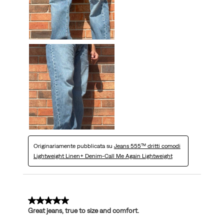
Originariamente pubblicata su
Jeans 555™ dritti comodi
Lightweight Linen+ Denim-Call Me Again Lightweight
5 su 5 stelle.
Great jeans, true to size and comfort.