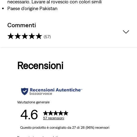
necessario. Lavare al rovescio con colori simili
Paese d’origine Pakistan
Commenti
(57)
4.6
su
Recensioni
5
stelle.
57
recensioni
Valutazione generale
4.6
57 recensioni
Questo prodotto è consigliato da 27 di 28 (96%) recensori