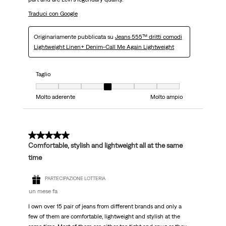
Traduci con Google
Originariamente pubblicata su
Jeans 555™ dritti comodi
Lightweight Linen+ Denim-Call Me Again Lightweight
Taglio
Taglio, 4 su 7, dove 1 è uguale a Molto aderente e 7 è uguale a Molto ampi
Molto aderente
Molto ampio
5 su 5 stelle.
Comfortable, stylish and lightweight all at the same
time
PARTECIPAZIONE LOTTERIA
un mese fa
I own over 15 pair of jeans from different brands and only a
few of them are comfortable, lightweight and stylish at the