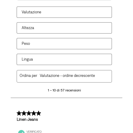
Valutazione
Altezza
Peso
Lingua
1
Ordina per
Valutazione - ordine decrescente
a
10
1 – 10 di 57 recensioni
di
57
recensioni.
5 su 5 stelle.
Linen Jeans
VERIFICATO