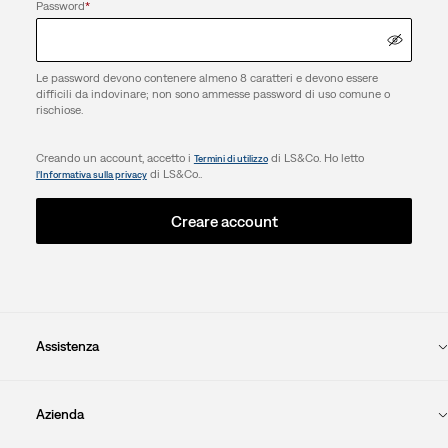
Password
*
Le password devono contenere almeno 8 caratteri e devono essere
difficili da indovinare; non sono ammesse password di uso comune o
rischiose.
Creando un account, accetto i
di LS&Co. Ho letto
Termini di utilizzo
di LS&Co..
l’Informativa sulla privacy
Creare account
Assistenza
Azienda