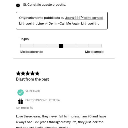
Sì, Consiglio questo prodotto.
Originariamente pubblicata su
Jeans 555™ dritti comodi
Lightweight Linen+ Denim-Call Me Again Lightweight
Taglio
Taglio, 4 su 7, dove 1 è uguale a Molto aderente e 7 è uguale a Molto ampi
Molto aderente
Molto ampio
5 su 5 stelle.
Blast from the past
VERIFICATO
PARTECIPAZIONE LOTTERIA
un mese fa
Love these jeans; they never fail to impress. I am 70 and have
always had Levi jeans throughout my life; they just look the
part and are Levi's legendary quality.