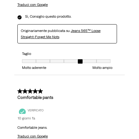
Traduci con Google
Sì, Consiglio questo prodotto.
Originariamente pubblicata su
Jeans 565™ Loose
Straight-Forget Me Nots
Taglio
Taglio, 5 su 7, dove 1 è uguale a Molto aderente e 7 è uguale a Molto ampi
Molto aderente
Molto ampio
5 su 5 stelle.
Comfortable pants
VERIFICATO
10 giorni fa
Comfortable jeans.
Traduci con Google