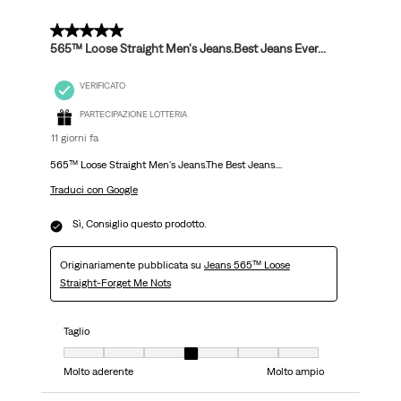
5 su 5 stelle.
565™ Loose Straight Men's Jeans.Best Jeans Ever...
VERIFICATO
PARTECIPAZIONE LOTTERIA
11 giorni fa
565™ Loose Straight Men's Jeans.The Best Jeans....
Traduci con Google
Sì, Consiglio questo prodotto.
Originariamente pubblicata su
Jeans 565™ Loose
Straight-Forget Me Nots
Taglio
Taglio, 4 su 7, dove 1 è uguale a Molto aderente e 7 è uguale a Molto ampi
Molto aderente
Molto ampio