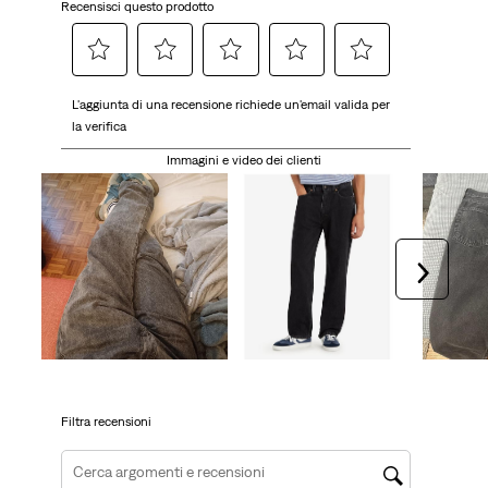
Recensisci questo prodotto
Selezionare
Selezionare
Selezionare
Selezionare
Selezionare
L'aggiunta di una recensione richiede un'email valida per
per
per
per
per
per
la verifica
valutare
valutare
valutare
valutare
valutare
l'articolo
l'articolo
l'articolo
l'articolo
l'articolo
Immagini e video dei clienti
con
con
con
con
con
una
2
3
4
5
1
stelle.
stelle.
stelle.
stelle.
stella.
Questa
Questa
Questa
Questa
Avanti
Questa
azione
azione
azione
azione
azione
aprirà
aprirà
aprirà
aprirà
aprirà
il
il
il
il
il
modulo
modulo
modulo
modulo
modulo
di
di
di
di
di
invio.
invio.
invio.
invio.
invio.
Filtra recensioni