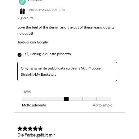
PARTECIPAZIONE LOTTERIA
7 giorni fa
Love the feel of the denim and the cut of these jeans, quality
no doubt!
Traduci con Google
Sì, Consiglio questo prodotto.
Originariamente pubblicata su
Jeans 565™ Loose
Straight-My Backstory
Taglio
Taglio, 4 su 7, dove 1 è uguale a Molto aderente e 7 è uguale a Molto ampi
Molto aderente
Molto ampio
5 su 5 stelle.
Die Farbe gefällt mir