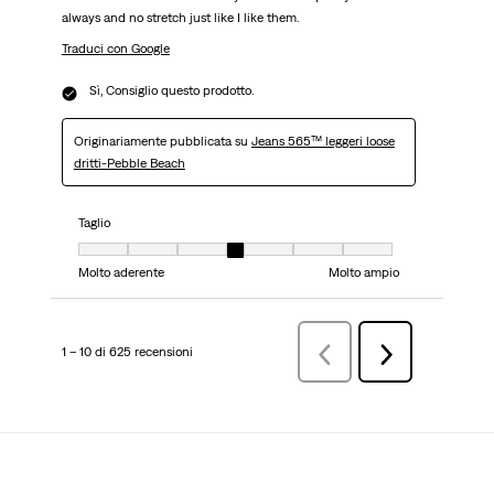
always and no stretch just like I like them.
Traduci con Google
Sì, Consiglio questo prodotto.
Originariamente pubblicata su
Jeans 565™ leggeri loose
dritti-Pebble Beach
Taglio
Taglio, 4 su 7, dove 1 è uguale a Molto aderente e 7 è uguale a Molto ampi
Molto aderente
Molto ampio
1 – 10 di 625 recensioni
Precedenterecensioni
Successiva
recensioni