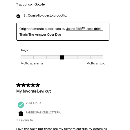
Traduci con Google
Sì, Consiglio questo prodotto.
Originariamente pubblicata su
Jeans 565™ loose dritti-
Thats The Answer Over Dye
Taglio
Taglio, 4 su 7, dove 1 è uguale a Molto aderente e 7 è uguale a Molto ampi
Molto aderente
Molto ampio
5 su 5 stelle.
My favorite Levi cut
VERIFICATO
PARTECIPAZIONE LOTTERIA
18 giorni fa
Love the 501’s but these are my favorite cut.quality denim as