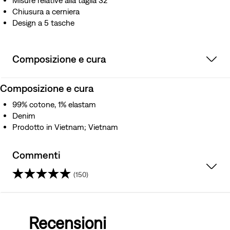
Misure relative alla taglia 32
Chiusura a cerniera
Design a 5 tasche
Composizione e cura
Composizione e cura
99% cotone, 1% elastam
Denim
Prodotto in Vietnam; Vietnam
Commenti
(150)
4.1
su
Recensioni
5