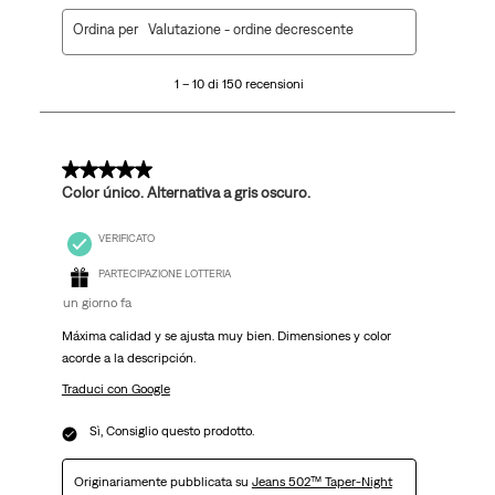
1
Ordina per
Valutazione - ordine decrescente
a
10
1 – 10 di 150 recensioni
di
150
recensioni.
5 su 5 stelle.
Color único. Alternativa a gris oscuro.
VERIFICATO
PARTECIPAZIONE LOTTERIA
un giorno fa
Máxima calidad y se ajusta muy bien. Dimensiones y color
acorde a la descripción.
Traduci con Google
Sì, Consiglio questo prodotto.
Originariamente pubblicata su
Jeans 502™ Taper-Night