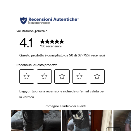
stelle.
150
recensioni
Valutazione generale
4.1
150 recensioni
Questo prodotto è consigliato da 50 di 67 (75%) recensori
Recensisci questo prodotto
Selezionare
Selezionare
Selezionare
Selezionare
Selezionare
L'aggiunta di una recensione richiede un'email valida per
per
per
per
per
per
la verifica
valutare
valutare
valutare
valutare
valutare
l'articolo
l'articolo
l'articolo
l'articolo
l'articolo
Immagini e video dei clienti
con
con
con
con
con
una
2
3
4
5
1
stelle.
stelle.
stelle.
stelle.