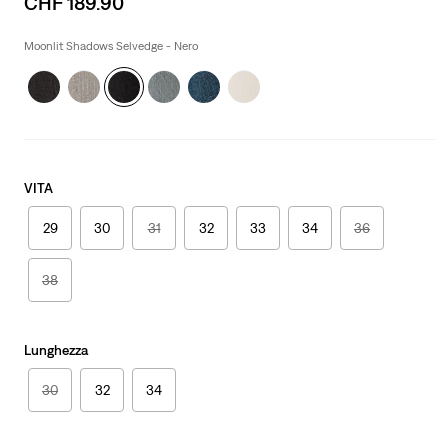
CHF 189.90
price
is
Moonlit Shadows Selvedge - Nero
VITA
29
30
31
32
33
34
36
38
Lunghezza
30
32
34