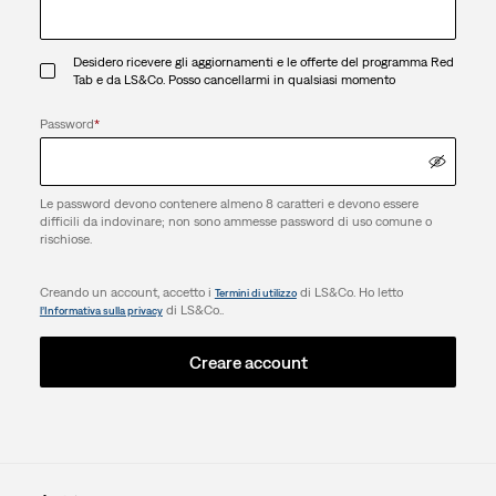
Desidero ricevere gli aggiornamenti e le offerte del programma Red
Tab e da LS&Co. Posso cancellarmi in qualsiasi momento
Password
*
Le password devono contenere almeno 8 caratteri e devono essere
difficili da indovinare; non sono ammesse password di uso comune o
rischiose.
Creando un account, accetto i
di LS&Co. Ho letto
Termini di utilizzo
di LS&Co..
l’Informativa sulla privacy
Creare account