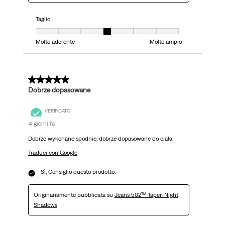
Taglio
Taglio, 4 su 7, dove 1 è uguale a Molto aderente e 7 è uguale a Molto ampi
Molto aderente
Molto ampio
5 su 5 stelle.
Dobrze dopasowane
VERIFICATO
4 giorni fa
Dobrze wykonane spodnie, dobrze dopasowane do ciała.
Traduci con Google
Sì, Consiglio questo prodotto.
Originariamente pubblicata su
Jeans 502™ Taper-Night
Shadows