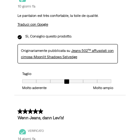
10 giorni fa
Le pantalon est très confortable, la toile de qualité.
Traduci con Google
Sì, Consiglio questo prodotto.
Originariamente pubblicata su
Jeans 502™ affusolati con
cimosa-Moonlit Shadows Selvedge
Taglio
Taglio, 4 su 7, dove 1 è uguale a Molto aderente e 7 è uguale a Molto ampi
Molto aderente
Molto ampio
5 su 5 stelle.
Wenn Jeans, dann Levi’s!
VERIFICATO
14 giorni fa