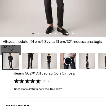
Altezza modello 191 cm/6'3", vita 81 cm/32", indossa una taglia
32 x 32
Jeans 502™ Affusolati Con Cimosa
(150)
Spedizione gratuita
per i soci Red Tab™
Sale