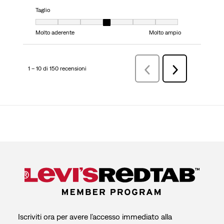
Taglio
Taglio, 4 su 7, dove 1 è uguale a Molto aderente e 7 è uguale a Molto ampi
Molto aderente
Molto ampio
1 – 10 di 150 recensioni
Precedenterecensioni
Successiva
recensioni
Iscriviti ora per avere l’accesso immediato alla