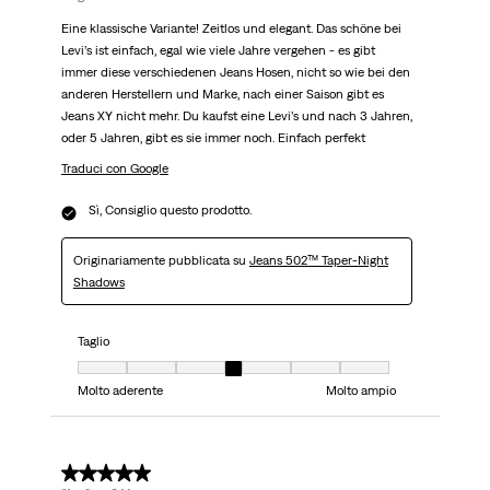
Eine klassische Variante! Zeitlos und elegant. Das schöne bei
Levi’s ist einfach, egal wie viele Jahre vergehen - es gibt
immer diese verschiedenen Jeans Hosen, nicht so wie bei den
anderen Herstellern und Marke, nach einer Saison gibt es
Jeans XY nicht mehr. Du kaufst eine Levi’s und nach 3 Jahren,
oder 5 Jahren, gibt es sie immer noch. Einfach perfekt
Traduci con Google
Sì, Consiglio questo prodotto.
Originariamente pubblicata su
Jeans 502™ Taper-Night
Shadows
Taglio
Taglio, 4 su 7, dove 1 è uguale a Molto aderente e 7 è uguale a Molto ampi
Molto aderente
Molto ampio
5 su 5 stelle.