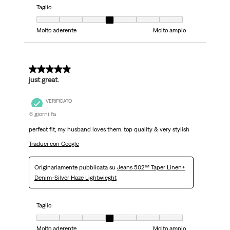
Taglio
Taglio, 4 su 7, dove 1 è uguale a Molto aderente e 7 è uguale a Molto ampi
Molto aderente
Molto ampio
5 su 5 stelle.
just great.
VERIFICATO
6 giorni fa
perfect fit, my husband loves them. top quality & very stylish
Traduci con Google
Originariamente pubblicata su
Jeans 502™ Taper Linen+
Denim-Silver Haze Lightwieght
Taglio
Taglio, 4 su 7, dove 1 è uguale a Molto aderente e 7 è uguale a Molto ampi
Molto aderente
Molto ampio