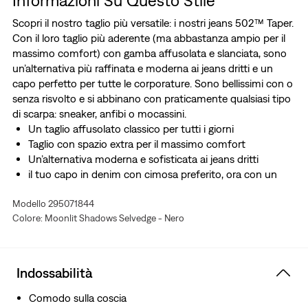
Informazioni Su Questo Stile
Scopri il nostro taglio più versatile: i nostri jeans 502™ Taper.
Con il loro taglio più aderente (ma abbastanza ampio per il
massimo comfort) con gamba affusolata e slanciata, sono
un’alternativa più raffinata e moderna ai jeans dritti e un
capo perfetto per tutte le corporature. Sono bellissimi con o
senza risvolto e si abbinano con praticamente qualsiasi tipo
di scarpa: sneaker, anfibi o mocassini.
Un taglio affusolato classico per tutti i giorni
Taglio con spazio extra per il massimo comfort
Un’alternativa moderna e sofisticata ai jeans dritti
il tuo capo in denim con cimosa preferito, ora con un
leggero tessuto elasticizzato per il massimo comfort.
Modello 295071844
Questo denim viene tessuto su un telaio a navetta
Colore: Moonlit Shadows Selvedge - Nero
tradizionale, che conferisce a questi jeans una trama più
stretta per una maggiore durata e crea l’orlo fresco e
rifinito che li distingue da tutti gli altri.
Indossabilità
Comodo sulla coscia