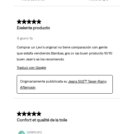
5 su 5 stelle.
Exelente producto
9 giorni fa
Comprar un Levi's original no tiene comparación con gente
que estafa vendiendo Bambas, gra cv ias buen producto 10/10
buen Jean's se los recomiendo.
Traduci con Google
Originariamente pubblicata su
Jeans 502™ Taper-Rainy
Afternoon
5 su 5 stelle.
Confort et qualité de la toile
VERIFICATO