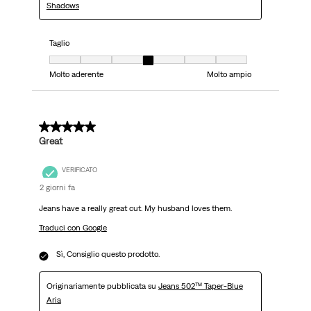
Shadows
Taglio
Taglio, 4 su 7, dove 1 è uguale a Molto aderente e 7 è uguale a Molto ampi
Molto aderente
Molto ampio
5 su 5 stelle.
Great
VERIFICATO
2 giorni fa
Jeans have a really great cut. My husband loves them.
Traduci con Google
Sì, Consiglio questo prodotto.
Originariamente pubblicata su
Jeans 502™ Taper-Blue
Aria