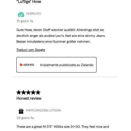
“Luftige” Hose
VERIFICATO
15 giorni fa
Gute Hose, deren Stoff weicher ausfällt. Allerdings sitzt sie
deutlich enger als andere Levi’s, fast wie eine skinny Jeans.
Besser mindestens eine Nummer größer nehmen.
Traduci con Google
Inizialmente pubblicata su Zalando
5 su 5 stelle.
Honest review
PARTECIPAZIONE LOTTERIA
20 giorni fa
These are a great fit 5’5” 140lbs size 31x30. They feel nice and