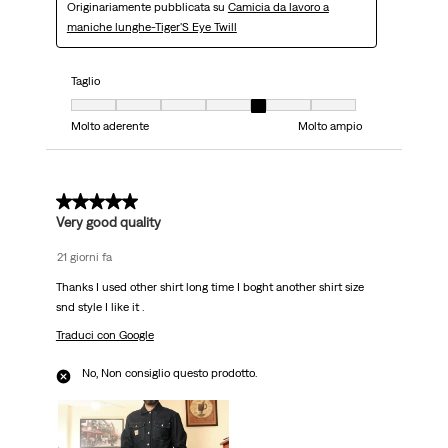
Originariamente pubblicata su
Camicia da lavoro a
maniche lunghe-Tiger'S Eye Twill
Taglio
Taglio, 5 su 7, dove 1 è uguale a Molto aderente e 7 è uguale a Molto ampi
Molto aderente
Molto ampio
5 su 5 stelle.
Very good quality
21 giorni fa
Thanks I used other shirt long time I boght another shirt size
snd style I like it .
Traduci con Google
No, Non consiglio questo prodotto.