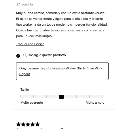
27 giorni fa
Muy buena camisa, cómoda y con un estilo bastante versátil.
El tejido se ve resistente y ligera para el día a día, y el corte
tipo worker le da un toque moderno sin perder funcionalidad.
Queda bien tanto abierta sobre una camiseta como cerrada
para un look más limpio.
Traduci con Google
Sì, Consiglio questo prodotto.
Originariamente pubblicata su
Worker Shirt-Rinse Work
Repeat
Taglio
Taglio, 4 su 7, dove 1 è uguale a Molto aderente e 7 è uguale a Molto ampi
Molto aderente
Molto ampio
5 su 5 stelle.