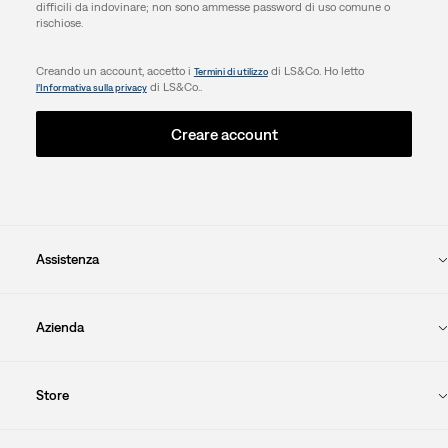
difficili da indovinare; non sono ammesse password di uso comune o
rischiose.
Creando un account, accetto i
di LS&Co. Ho letto
Termini di utilizzo
di LS&Co..
l’Informativa sulla privacy
Creare account
Assistenza
Azienda
Store