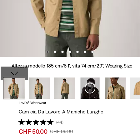
Altezza modello 185 cm/6'1", vita 74 cm/29", Wearing Size
Levi's® Workwear
Camicia Da Lavoro A Maniche Lunghe
(44)
Sale
CHF 50.00
Original
CHF 99.90
price
Price